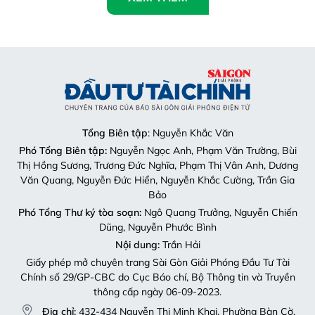
Tổng Biên tập
: Nguyễn Khắc Văn
Phó Tổng Biên tập:
Nguyễn Ngọc Anh, Phạm Văn Trường, Bùi
Thị Hồng Sương, Trương Đức Nghĩa, Phạm Thị Vân Anh, Dương
Văn Quang, Nguyễn Đức Hiển, Nguyễn Khắc Cường, Trần Gia
Bảo
Phó Tổng Thư ký tòa soạn:
Ngô Quang Trưởng, Nguyễn Chiến
Dũng, Nguyễn Phước Bình
Nội dung:
Trần Hải
Giấy phép mở chuyên trang Sài Gòn Giải Phóng Đầu Tư Tài
Chính số 29/GP-CBC do Cục Báo chí, Bộ Thông tin và Truyền
thông cấp ngày 06-09-2023.
Địa chỉ:
432-434 Nguyễn Thị Minh Khai, Phường Bàn Cờ,
TP.HCM
Điện thoại:
(028) 2241.3770 – (028) 2241.3760