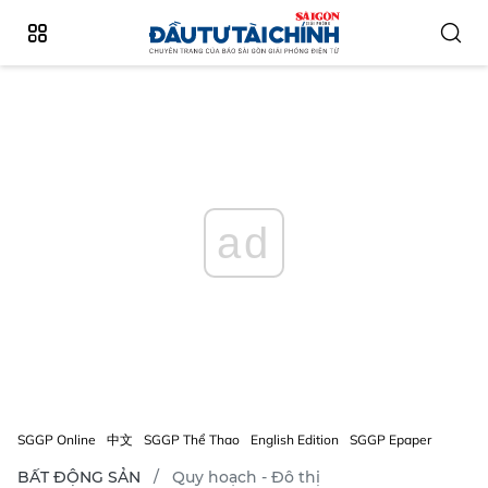
ad
SGGP Online
中文
SGGP Thể Thao
English Edition
SGGP Epaper
BẤT ĐỘNG SẢN
Quy hoạch - Đô thị