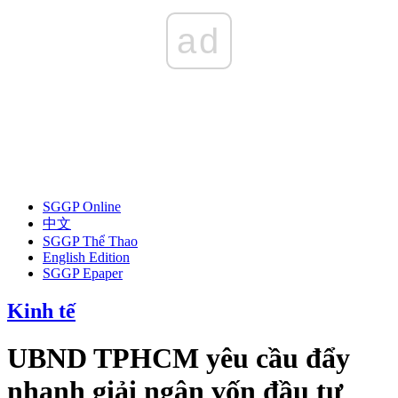
ad
SGGP Online
中文
SGGP Thể Thao
English Edition
SGGP Epaper
Kinh tế
UBND TPHCM yêu cầu đẩy
nhanh giải ngân vốn đầu tư