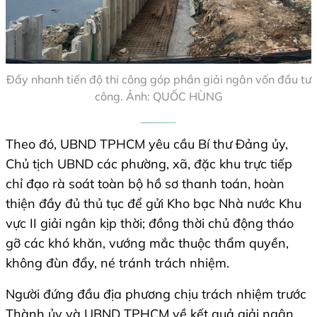
Đẩy nhanh tiến độ thi công góp phần giải ngân vốn đầu tư
công. Ảnh: QUỐC HÙNG
Theo đó, UBND TPHCM yêu cầu Bí thư Đảng ủy,
Chủ tịch UBND các phường, xã, đặc khu trực tiếp
chỉ đạo rà soát toàn bộ hồ sơ thanh toán, hoàn
thiện đầy đủ thủ tục để gửi Kho bạc Nhà nước Khu
vực II giải ngân kịp thời; đồng thời chủ động tháo
gỡ các khó khăn, vướng mắc thuộc thẩm quyền,
không đùn đẩy, né tránh trách nhiệm.
Người đứng đầu địa phương chịu trách nhiệm trước
Thành ủy và UBND TPHCM về kết quả giải ngân