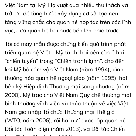
Việt Nam tại Mỹ. Họ vượt qua nhiều thử thách và
trở lực, để từng bước xây dựng cơ sở, tạo nền
tảng vững chắc cho quan hệ hợp tác trên các lĩnh
vực, đưa quan hệ hai nước tiến lên phía trước.
Tôi có may mắn được chứng kiến quá trình phát
triển quan hệ Việt - Mỹ từ khi hai bên còn ở hai
“chiến tuyến” trong “Chiến tranh lạnh”, cho đến
khi Mỹ bỏ cấm vận Việt Nam (năm 1994), bình
thường hóa quan hệ ngoại giao (năm 1995), hai
bên ký Hiệp định Thương mại song phương (năm
2000), Mỹ trao cho Việt Nam Quy chế thương mại
bình thường vĩnh viễn và thỏa thuận về việc Việt
Nam gia nhập Tổ chức Thương mại Thế giới
(WTO, năm 2006), rồi hai nước xác lập quan hệ
Đối tác Toàn diện (năm 2013), và Đối tác Chiến