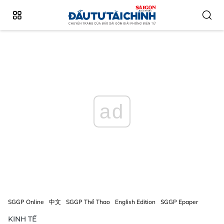
ad
SGGP Online
中文
SGGP Thể Thao
English Edition
SGGP Epaper
KINH TẾ