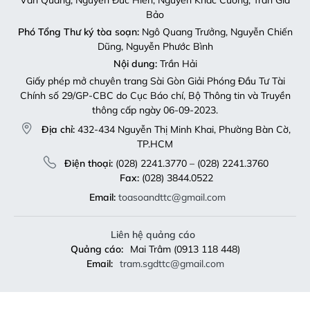
Bảo
Phó Tổng Thư ký tòa soạn:
Ngô Quang Trưởng, Nguyễn Chiến
Dũng, Nguyễn Phước Bình
Nội dung:
Trần Hải
Giấy phép mở chuyên trang Sài Gòn Giải Phóng Đầu Tư Tài
Chính số 29/GP-CBC do Cục Báo chí, Bộ Thông tin và Truyền
thông cấp ngày 06-09-2023.
Địa chỉ:
432-434 Nguyễn Thị Minh Khai, Phường Bàn Cờ,
TP.HCM
Điện thoại:
(028) 2241.3770 – (028) 2241.3760
Fax:
(028) 3844.0522
Email:
toasoandttc@gmail.com
Liên hệ quảng cáo
Quảng cáo:
Mai Trâm (0913 118 448)
Email:
tram.sgdttc@gmail.com