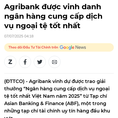
Agribank được vinh danh
ngân hàng cung cấp dịch
vụ ngoại tệ tốt nhất
07/07/2025 04:18
Theo dõi Đầu Tư Tài Chính trên
(ĐTTCO) - Agribank vinh dự được trao giải
thưởng “Ngân hàng cung cấp dịch vụ ngoại
tệ tốt nhất Việt Nam năm 2025” từ Tạp chí
Asian Banking & Finance (ABF), một trong
những tạp chí tài chính uy tín hàng đầu khu