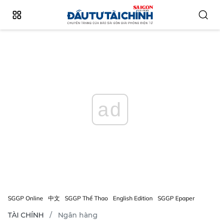
ad
SGGP Online
中文
SGGP Thể Thao
English Edition
SGGP Epaper
TÀI CHÍNH
Ngân hàng