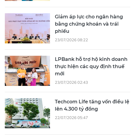
Giảm áp lực cho ngân hàng
bằng chứng khoán và trái
phiếu
23/07/2026 08:22
LPBank hỗ trợ hộ kinh doanh
thực hiện các quy định thuế
mới
23/07/2026 02:43
Techcom Life tăng vốn điều lệ
lên 4.300 tỷ đồng
22/07/2026 05:47