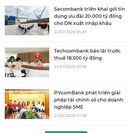
Sacombank triển khai gói tín
dụng ưu đãi 20.000 tỷ đồng
cho DN xuất nhập khẩu
22/07/2026 05:47
Techcombank báo lãi trước
thuế 18.500 tỷ đồng
21/07/2026 09:56
PVcomBank phát triển giải
pháp tài chính số cho doanh
nghiệp SME
21/07/2026 07:30