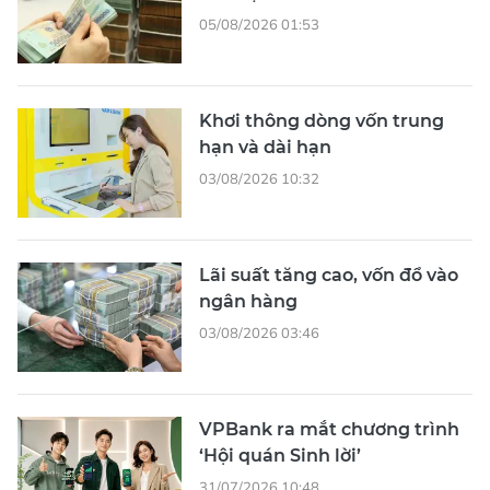
05/08/2026 01:53
Khơi thông dòng vốn trung
hạn và dài hạn
03/08/2026 10:32
Lãi suất tăng cao, vốn đổ vào
ngân hàng
03/08/2026 03:46
VPBank ra mắt chương trình
‘Hội quán Sinh lời’
31/07/2026 10:48