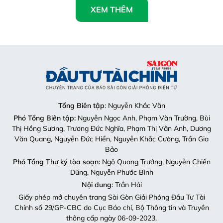
XEM THÊM
Tổng Biên tập
: Nguyễn Khắc Văn
Phó Tổng Biên tập:
Nguyễn Ngọc Anh, Phạm Văn Trường, Bùi
Thị Hồng Sương, Trương Đức Nghĩa, Phạm Thị Vân Anh, Dương
Văn Quang, Nguyễn Đức Hiển, Nguyễn Khắc Cường, Trần Gia
Bảo
Phó Tổng Thư ký tòa soạn:
Ngô Quang Trưởng, Nguyễn Chiến
Dũng, Nguyễn Phước Bình
Nội dung:
Trần Hải
Giấy phép mở chuyên trang Sài Gòn Giải Phóng Đầu Tư Tài
Chính số 29/GP-CBC do Cục Báo chí, Bộ Thông tin và Truyền
thông cấp ngày 06-09-2023.