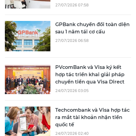
27/07/2026 07:58
GPBank chuyển đổi toàn diện
sau 1 năm tái cơ cấu
27/07/2026 06:58
PVcomBank và Visa ký kết
hợp tác triển khai giải pháp
chuyển tiền qua Visa Direct
24/07/2026 03:05
Techcombank và Visa hợp tác
ra mắt tài khoản nhận tiền
quốc tế
24/07/2026 02:40