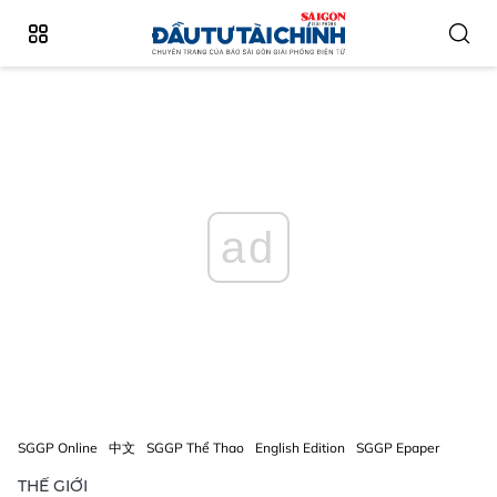
ad
SGGP Online
中文
SGGP Thể Thao
English Edition
SGGP Epaper
THẾ GIỚI