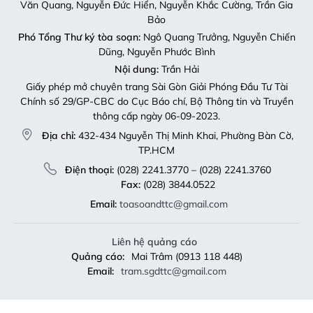
Văn Quang, Nguyễn Đức Hiển, Nguyễn Khắc Cường, Trần Gia
Bảo
Phó Tổng Thư ký tòa soạn:
Ngô Quang Trưởng, Nguyễn Chiến
Dũng, Nguyễn Phước Bình
Nội dung:
Trần Hải
Giấy phép mở chuyên trang Sài Gòn Giải Phóng Đầu Tư Tài
Chính số 29/GP-CBC do Cục Báo chí, Bộ Thông tin và Truyền
thông cấp ngày 06-09-2023.
Địa chỉ:
432-434 Nguyễn Thị Minh Khai, Phường Bàn Cờ,
TP.HCM
Điện thoại:
(028) 2241.3770 – (028) 2241.3760
Fax:
(028) 3844.0522
Email:
toasoandttc@gmail.com
Liên hệ quảng cáo
Quảng cáo:
Mai Trâm (0913 118 448)
Email:
tram.sgdttc@gmail.com