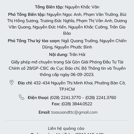
Tổng Biên tập
: Nguyễn Khắc Văn
Phó Tổng Biên tập:
Nguyễn Ngọc Anh, Phạm Văn Trường, Bùi
Thị Hồng Sương, Trương Đức Nghĩa, Phạm Thị Vân Anh, Dương
Văn Quang, Nguyễn Đức Hiển, Nguyễn Khắc Cường, Trần Gia
Bảo
Phó Tổng Thư ký tòa soạn:
Ngô Quang Trưởng, Nguyễn Chiến
Dũng, Nguyễn Phước Bình
Nội dung:
Trần Hải
Giấy phép mở chuyên trang Sài Gòn Giải Phóng Đầu Tư Tài
Chính số 29/GP-CBC do Cục Báo chí, Bộ Thông tin và Truyền
thông cấp ngày 06-09-2023.
Địa chỉ:
432-434 Nguyễn Thị Minh Khai, Phường Bàn Cờ,
TP.HCM
Điện thoại:
(028) 2241.3770 – (028) 2241.3760
Fax:
(028) 3844.0522
Email:
toasoandttc@gmail.com
Liên hệ quảng cáo