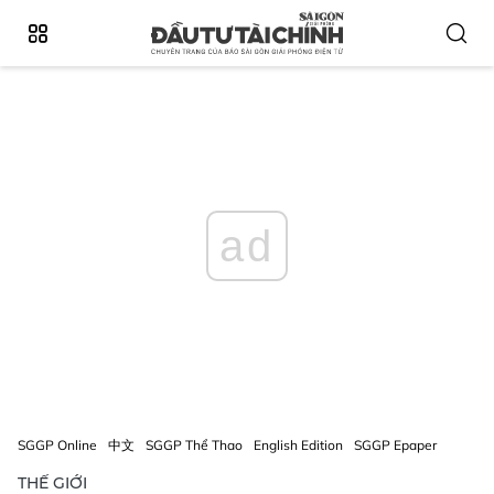
ad
SGGP Online
中文
SGGP Thể Thao
English Edition
SGGP Epaper
THẾ GIỚI