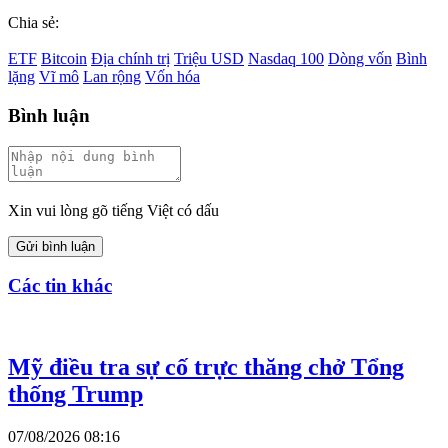
Chia sẻ:
ETF
Bitcoin
Địa chính trị
Triệu USD
Nasdaq 100
Dòng vốn
Bình
lặng
Vĩ mô
Lan rộng
Vốn hóa
Bình luận
Xin vui lòng gõ tiếng Việt có dấu
Gửi bình luận
Các tin khác
Mỹ điều tra sự cố trực thăng chở Tổng
thống Trump
07/08/2026 08:16