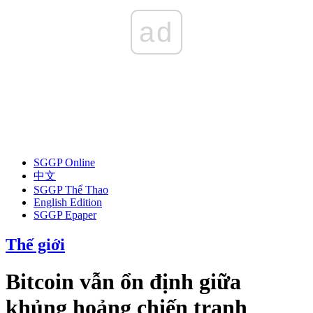
ad
SGGP Online
中文
SGGP Thể Thao
English Edition
SGGP Epaper
Thế giới
Bitcoin vẫn ổn định giữa
khủng hoảng chiến tranh