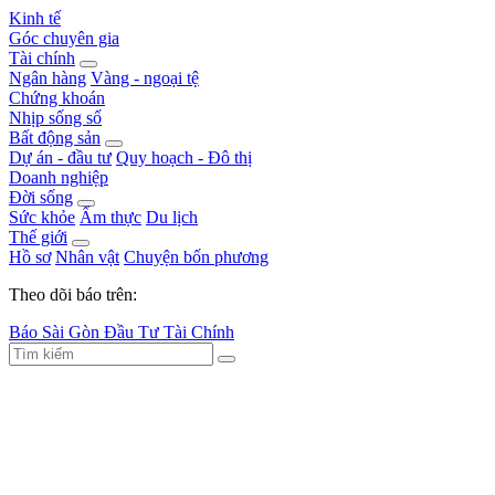
Kinh tế
Góc chuyên gia
Tài chính
Ngân hàng
Vàng - ngoại tệ
Chứng khoán
Nhịp sống số
Bất động sản
Dự án - đầu tư
Quy hoạch - Đô thị
Doanh nghiệp
Đời sống
Sức khỏe
Ẩm thực
Du lịch
Thế giới
Hồ sơ
Nhân vật
Chuyện bốn phương
Theo dõi báo trên:
Báo Sài Gòn Đầu Tư Tài Chính