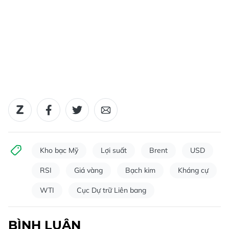
Kho bạc Mỹ
Lợi suất
Brent
USD
RSI
Giá vàng
Bạch kim
Kháng cự
WTI
Cục Dự trữ Liên bang
BÌNH LUẬN