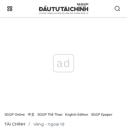
ad
SGGP Online
中文
SGGP Thể Thao
English Edition
SGGP Epaper
TÀI CHÍNH
Vàng - ngoại tệ