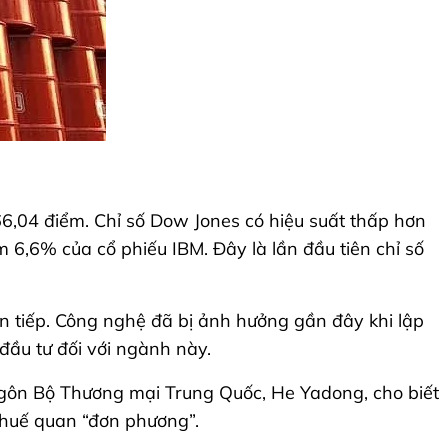
6,04 điểm. Chỉ số Dow Jones có hiệu suất thấp hơn
m 6,6% của cổ phiếu IBM. Đây là lần đầu tiên chỉ số
iên tiếp. Công nghệ đã bị ảnh hưởng gần đây khi lập
đầu tư đối với ngành này.
gôn Bộ Thương mại Trung Quốc, He Yadong, cho biết
 thuế quan “đơn phương”.