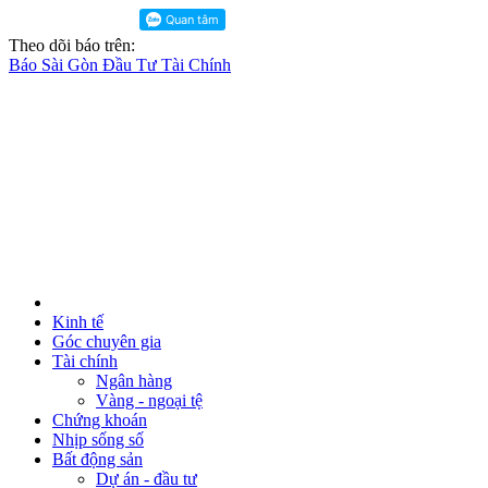
Theo dõi báo trên:
Báo Sài Gòn Đầu Tư Tài Chính
Kinh tế
Góc chuyên gia
Tài chính
Ngân hàng
Vàng - ngoại tệ
Chứng khoán
Nhịp sống số
Bất động sản
Dự án - đầu tư