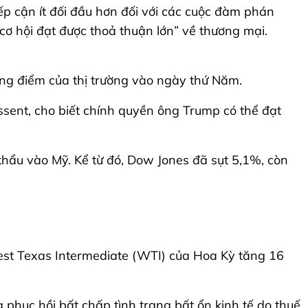
p cận ít đối đầu hơn đối với các cuộc đàm phán
cơ hội đạt được thoả thuận lớn” về thương mại.
tăng điểm của thị trường vào ngày thứ Năm.
ssent, cho biết chính quyền ông Trump có thể đạt
ẩu vào Mỹ. Kể từ đó, Dow Jones đã sụt 5,1%, còn
West Texas Intermediate (WTI) của Hoa Kỳ tăng 16
g phục hồi bất chấp tình trạng bất ổn kinh tế do thuế