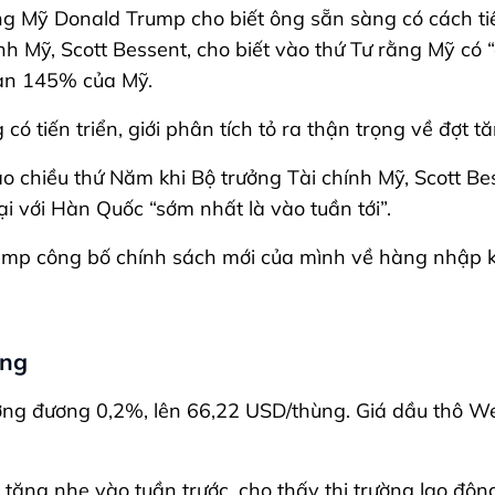
g Mỹ Donald Trump cho biết ông sẵn sàng có cách tiế
h Mỹ, Scott Bessent, cho biết vào thứ Tư rằng Mỹ có “
an 145% của Mỹ.
ó tiến triển, giới phân tích tỏ ra thận trọng về đợt 
ào chiều thứ Năm khi Bộ trưởng Tài chính Mỹ, Scott Be
i với Hàn Quốc “sớm nhất là vào tuần tới”.
mp công bố chính sách mới của mình về hàng nhập kh
ợng
 tương đương 0,2%, lên 66,22 USD/thùng. Giá dầu thô 
 tăng nhẹ vào tuần trước, cho thấy thị trường lao độn