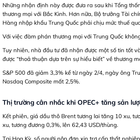
Những nhận định này được đưa ra sau khi Tổng thốn
thương mại với Bắc Kinh. Hơn nữa, Bộ trưởng Tài chín
Hàng nhập khẩu Trung Quốc phải chịu mức thuế qu
Với việc đàm phán thương mại với Trung Quốc không c
Tuy nhiên, nhà đầu tư đã nhận được một số tin tốt v
được “thoả thuận dựa trên sự hiểu biết” về thương mạ
S&P 500 đã giảm 3,3% kể từ ngày 2/4, ngày ông Tru
Nasdaq Composite mất 2,5%.
Thị trường cân nhắc khi OPEC+ tăng sản lư
Kết phiên, giá dầu thô Brent tương lai tăng 10 xu,
xu, tương đương 0,3%, lên 62,43 USD/thùng.
Tại Hoa Kỳ, số người nộp đơn xin trợ cấp thất nghiệp