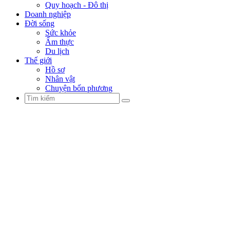
Quy hoạch - Đô thị
Doanh nghiệp
Đời sống
Sức khỏe
Ẩm thực
Du lịch
Thế giới
Hồ sơ
Nhân vật
Chuyện bốn phương