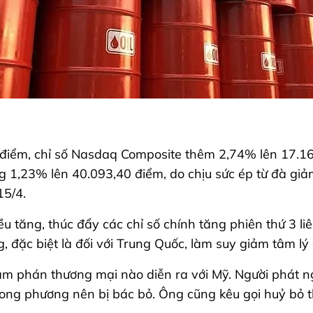
 điểm, chỉ số Nasdaq Composite thêm 2,74% lên 17.16
ng 1,23% lên 40.093,40 điểm, do chịu sức ép từ đà giả
15/4.
ều tăng, thúc đẩy các chỉ số chính tăng phiên thứ 3 l
đặc biệt là đối với Trung Quốc, làm suy giảm tâm lý 
m phán thương mại nào diễn ra với Mỹ. Người phát n
n song phương nên bị bác bỏ. Ông cũng kêu gọi huỷ bỏ