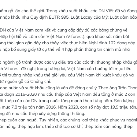
hẩm gỗ lớn cho thế giới. Trong khâu xuất khẩu, các DN Việt đã và đang
ng nhập khẩu như Quy định EUTR 995, Luật Lacey của Mỹ; Luật đảm bảo
c DN của Việt Nam cam kết và cung cấp đầy đủ các bằng chứng về
Hiệp hội Gỗ và Lâm sản Việt Nam (Viforest), qua khảo sát nắm bắt
ong thời gian gần đây cho thấy, việc thực hiện Nghị định 102 đang gặp
u nộp bổ sung giấy tờ cụ thể về 4 hợp phần thông tin chính mà nhà
p ngành gỗ tránh được các vụ điều tra của các thị thường nhập khẩu g
 Viforest đề nghị trong tương lai, Việt Nam cần hướng tới mục tiêu
thị trường nhập khẩu thế giới yêu cầu Việt Nam khi xuất khẩu gỗ và
từ nguồn gỗ có Chứng chỉ.
rong nước và xuất khẩu cũng là vấn đề đáng chú ý. Theo ông Trần Tha
iai đoạn 2016-2020 nhu cầu thép của Việt Nam đều tăng ở mức 2 con
uất thép của các DN trong nước tăng mạnh theo từng năm. Sản lượng
n mức 7,8 triệu tấn năm 2016. Năm 2020, con số này đạt 19,9 triệu tấn.
ng đủ nhu cầu thép xây dựng thông thường.
ép cuộn cán nguội. Tuy nhiên, các chủng loại thép khác phục vụ ngàn
án nóng, thép hợp kim, thép chế tạo cơ khí, thép tấm cán nóng, thép