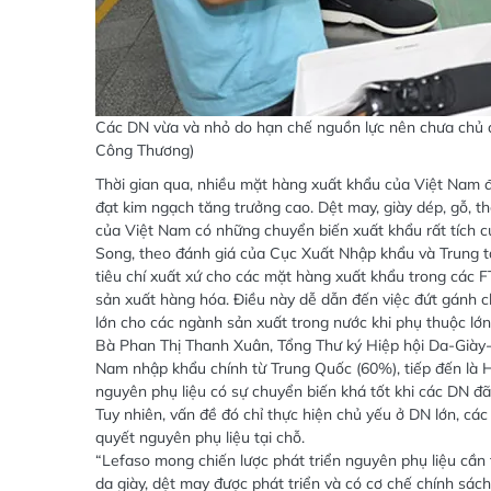
Các DN vừa và nhỏ do hạn chế nguồn lực nên chưa chủ độ
Công Thương)
Thời gian qua, nhiều mặt hàng xuất khẩu của Việt Nam đ
đạt kim ngạch tăng trưởng cao. Dệt may, giày dép, gỗ,
của Việt Nam có những chuyển biến xuất khẩu rất tích c
Song, theo đánh giá của Cục Xuất Nhập khẩu và Trung 
tiêu chí xuất xứ cho các mặt hàng xuất khẩu trong các F
sản xuất hàng hóa. Điều này dễ dẫn đến việc đứt gánh 
lớn cho các ngành sản xuất trong nước khi phụ thuộc lớ
Bà Phan Thị Thanh Xuân, Tổng Thư ký Hiệp hội Da-Giày-T
Nam nhập khẩu chính từ Trung Quốc (60%), tiếp đến là 
nguyên phụ liệu có sự chuyển biến khá tốt khi các DN đ
Tuy nhiên, vấn đề đó chỉ thực hiện chủ yếu ở DN lớn, cá
quyết nguyên phụ liệu tại chỗ.
“Lefaso mong chiến lược phát triển nguyên phụ liệu cần
da giày, dệt may được phát triển và có cơ chế chính sác