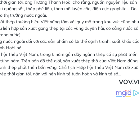
hời gian tới, ông Trương Thanh Hoài cho rằng, nguồn nguyên liệu sản
 quặng sắt, thép phế liệu, than mỡ luyện cốc, điện cực graphite… Do
ố thị trường nước ngoài.
t thép thương hiệu Việt xứng tầm với quy mô trong khu vực cũng như
hu liên hợp sản xuất gang thép tại các vùng duyên hải, có cảng nước sâ
rong nước).
ng nước ngoài đối với các sản phẩm có lợi thế cạnh tranh; xuất khẩu cá
nh Hoài nói.
hội Thép Việt Nam, trong 5 năm gần đây ngành thép có sự phát triển
 từng năm. Trên bản đồ thế giới, sản xuất thép thô của Việt Nam đứng
nh thép phát triển bền vững, Chủ tịch Hiệp hội Thép Việt Nam đề xuấ
p thời gian tới, gắn với nền kinh tế tuần hoàn và kinh tế số…
VOV.V