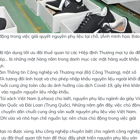
ng trong việc giải quyết nguyên phụ liệu tại chỗ. (Ảnh minh họa: Báo
ã tận dụng tốt ưu đãi thuế quan từ các Hiệp định Thương mại tự do đ
 thép… là những mặt hàng nằm trong danh mục các mặt hàng xuất khẩu
ực.
tâm Thông tin Công nghiệp và Thương mại (Bộ Công Thương), một số
TA tương đối linh hoạt và cho phép nhập khẩu nguyên liệu ngoài khối 
chuỗi cung ứng toàn cầu do ảnh hưởng của dịch Covid-19, gây khó khă
n vào nguồn nguyên liệu nhập khẩu.
úi xách Việt Nam (Lefaso) cho biết, nguyên phụ liệu ngành da giày Vi
Hàn Quốc và Đài Loan (Trung Quốc). Những năm gần đây, việc chủ độn
ã chuyển dần chuỗi cung ứng sản xuất nguyên phụ liệu vào Việt Nam.
c DN vừa và nhỏ hạn chế nguồn lực nên chưa chủ động trong việc giải
 tạo ra được vùng, khu công nghiệp chuyên biệt cho ngành công nghiệ
h ưu đãi thuế quan tốt hơn để thúc đẩy phát triển nguyên phụ liệu sản