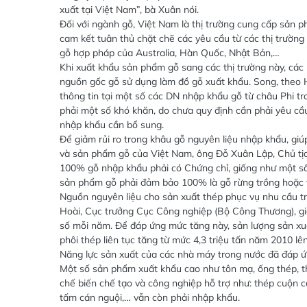
xuất tại Việt Nam”, bà Xuân nói.
Đối với ngành gỗ, Việt Nam là thị trường cung cấp sản p
cam kết tuân thủ chặt chẽ các yêu cầu từ các thị trườ
gỗ hợp pháp của Australia, Hàn Quốc, Nhật Bản,…
Khi xuất khẩu sản phẩm gỗ sang các thị trường này, cá
nguồn gốc gỗ sử dụng làm đồ gỗ xuất khẩu. Song, theo 
thông tin tại một số các DN nhập khẩu gỗ từ châu Phi tr
phải một số khó khăn, do chưa quy định cần phải yêu cầ
nhập khẩu cần bổ sung.
Để giảm rủi ro trong khâu gỗ nguyên liệu nhập khẩu, giú
và sản phẩm gỗ của Việt Nam, ông Đỗ Xuân Lập, Chủ tịch
100% gỗ nhập khẩu phải có Chứng chỉ, giống như một số 
sản phẩm gỗ phải đảm bảo 100% là gỗ rừng trồng hoặc 
Nguồn nguyên liệu cho sản xuất thép phục vụ nhu cầu t
Hoài, Cục trưởng Cục Công nghiệp (Bộ Công Thương), g
số mỗi năm. Để đáp ứng mức tăng này, sản lượng sản x
phôi thép liên tục tăng từ mức 4,3 triệu tấn năm 2010 lê
Năng lực sản xuất của các nhà máy trong nước đã đáp ứ
Một số sản phẩm xuất khẩu cao như tôn mạ, ống thép, th
chế biến chế tạo và công nghiệp hỗ trợ như: thép cuộn c
tấm cán nguội,… vẫn còn phải nhập khẩu.