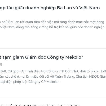
ợp tác giữa doanh nghiệp Ba Lan và Việt Nam
h phủ Ba Lan rất quan tâm đến việc mở rộng danh mục các mặt hàng
Việt Nam, đồng thời tăng cường hỗ trợ kết nối giữa các doanh nghiệp
ắt tạm giam Giám đốc Công ty Mekolor
35
6-8, Cơ quan An ninh điều tra Công an TP Cần Thơ, khởi tố bị can, bắ
m xét chỗ ở, nơi làm việc đối với Võ Xuân Trường, Chủ tịch HĐQT, Gi
 đại diện pháp luật Công ty CP Mekolor.