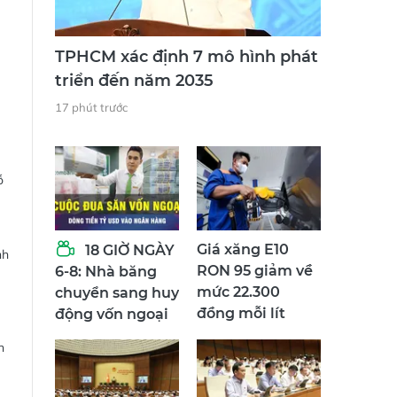
TPHCM xác định 7 mô hình phát
triển đến năm 2035
17 phút trước
ỗ
Giá xăng E10
18 GIỜ NGÀY
nh
RON 95 giảm về
6-8: Nhà băng
mức 22.300
chuyển sang huy
đồng mỗi lít
động vốn ngoại
h