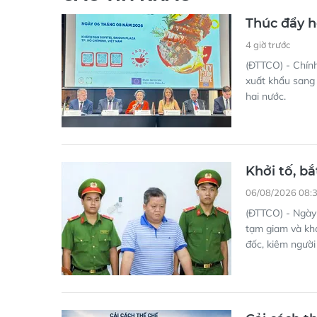
Thúc đẩy h
4 giờ trước
(ĐTTCO) - Chín
xuất khẩu sang 
hai nước.
Khởi tố, b
06/08/2026 08:
(ĐTTCO) - Ngày 
tạm giam và khá
đốc, kiêm người