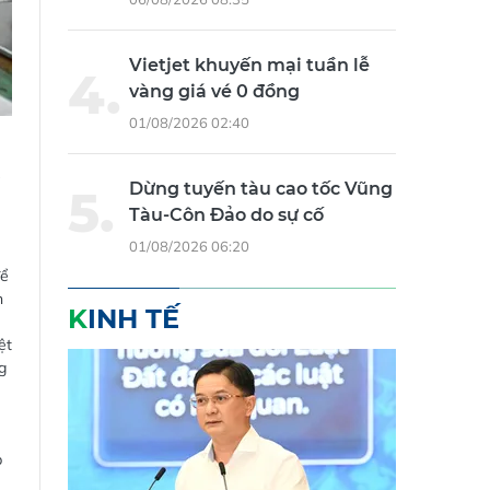
Vietjet khuyến mại tuần lễ
vàng giá vé 0 đồng
01/08/2026 02:40
ể
Dừng tuyến tàu cao tốc Vũng
Tàu-Côn Đảo do sự cố
01/08/2026 06:20
để
n
KINH TẾ
ệt
g
p