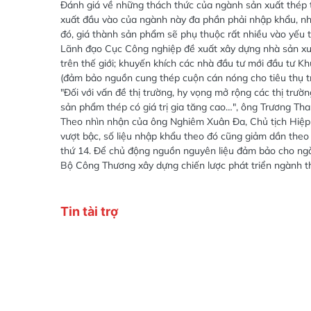
Đánh giá về những thách thức của ngành sản xuất thép t
xuất đầu vào của ngành này đa phần phải nhập khẩu, như
đó, giá thành sản phẩm sẽ phụ thuộc rất nhiều vào yếu t
Lãnh đạo Cục Công nghiệp đề xuất xây dựng nhà sản xuấ
trên thế giới; khuyến khích các nhà đầu tư mới đầu tư K
(đảm bảo nguồn cung thép cuộn cán nóng cho tiêu thụ t
"Đối với vấn đề thị trường, hy vọng mở rộng các thị trườ
sản phẩm thép có giá trị gia tăng cao…", ông Trương Tha
Theo nhìn nhận của ông Nghiêm Xuân Đa, Chủ tịch Hiệp 
vượt bậc, số liệu nhập khẩu theo đó cũng giảm dần theo
thứ 14. Để chủ động nguồn nguyên liệu đảm bảo cho ngà
Bộ Công Thương xây dựng chiến lược phát triển ngành thé