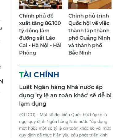
Chính phủ đề
Chính phủ trình
xuất tăng 86.100
Quốc hội về việc
u
tỷ đồng làm
thành lập thành
đường sắt Lào
phố Quảng Ninh
c
Cai - Hà Nội - Hải
và thành phố
Phòng
Bắc Ninh
t
TÀI CHÍNH
N
Luật Ngân hàng Nhà nước áp
dụng 'tỷ lệ an toàn khác' sẽ dễ bị
lạm dụng
(ĐTTCO) - Một số đại biểu Quốc hội bày tỏ lo
ngại quy định Ngân hàng Nhà nước “áp dụng
một hoặc một số tỷ lệ an toàn khác so với mức
quy định để thực hiện yêu cầu phát triển kinh