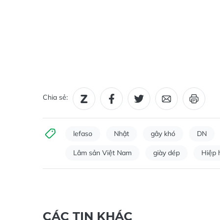
Chia sẻ:
lefaso
Nhật
gây khó
DN
Lâm sản Việt Nam
giày dép
Hiệp 
CÁC TIN KHÁC