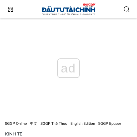
ad
SGGP Online
中文
SGGP Thể Thao
English Edition
SGGP Epaper
KINH TẾ