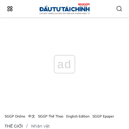
ad
SGGP Online
中文
SGGP Thể Thao
English Edition
SGGP Epaper
THẾ GIỚI
Nhân vật