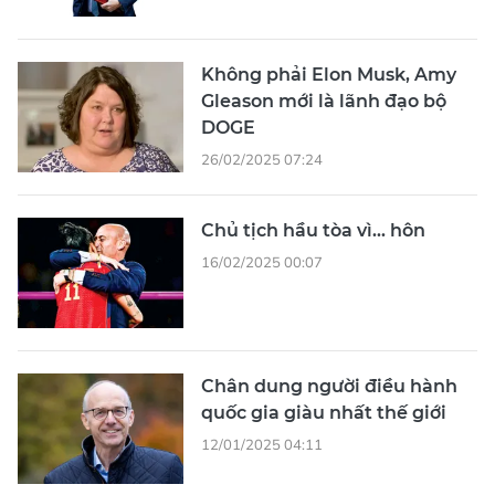
Không phải Elon Musk, Amy
Gleason mới là lãnh đạo bộ
DOGE
26/02/2025 07:24
Chủ tịch hầu tòa vì... hôn
16/02/2025 00:07
Chân dung người điều hành
quốc gia giàu nhất thế giới
12/01/2025 04:11