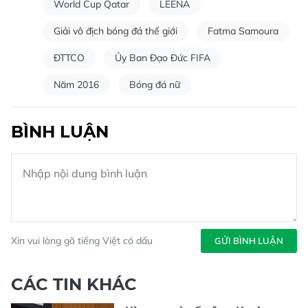
World Cup Qatar
LEENA
Giải vô địch bóng đá thế giới
Fatma Samoura
ĐTTCO
Ủy Ban Đạo Đức FIFA
Năm 2016
Bóng đá nữ
BÌNH LUẬN
Xin vui lòng gõ tiếng Việt có dấu
GỬI BÌNH LUẬN
CÁC TIN KHÁC