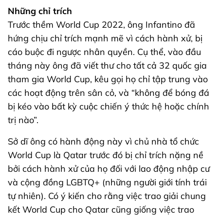
Những chỉ trích
Trước thềm World Cup 2022, ông Infantino đã
hứng chịu chỉ trích mạnh mẽ vì cách hành xử, bị
cáo buộc đi ngược nhân quyền. Cụ thể, vào đầu
tháng này ông đã viết thư cho tất cả 32 quốc gia
tham gia World Cup, kêu gọi họ chỉ tập trung vào
các hoạt động trên sân cỏ, và “không để bóng đá
bị kéo vào bất kỳ cuộc chiến ý thức hệ hoặc chính
trị nào”.
Sở dĩ ông có hành động này vì chủ nhà tổ chức
World Cup là Qatar trước đó bị chỉ trích nặng nề
bởi cách hành xử của họ đối với lao động nhập cư
và cộng đồng LGBTQ+ (những người giới tính trái
tự nhiên). Có ý kiến cho rằng việc trao giải chung
kết World Cup cho Qatar cũng giống việc trao