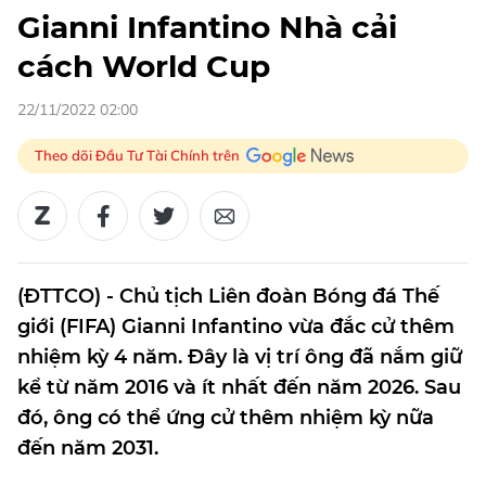
Gianni Infantino Nhà cải
cách World Cup
22/11/2022 02:00
Theo dõi Đầu Tư Tài Chính trên
(ĐTTCO) - Chủ tịch Liên đoàn Bóng đá Thế
giới (FIFA) Gianni Infantino vừa đắc cử thêm
nhiệm kỳ 4 năm. Đây là vị trí ông đã nắm giữ
kể từ năm 2016 và ít nhất đến năm 2026. Sau
đó, ông có thể ứng cử thêm nhiệm kỳ nữa
đến năm 2031.