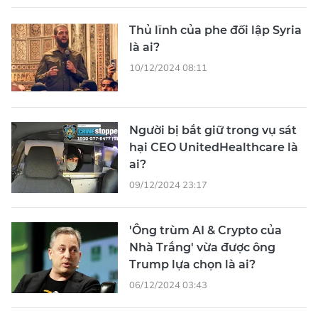
Thủ lĩnh của phe đối lập Syria
là ai?
10/12/2024 08:11
Người bị bắt giữ trong vụ sát
hại CEO UnitedHealthcare là
ai?
09/12/2024 23:17
'Ông trùm AI & Crypto của
Nhà Trắng' vừa được ông
Trump lựa chọn là ai?
06/12/2024 03:43