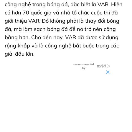
công nghệ trong bóng đá, đặc biệt là VAR. Hiện
có hơn 70 quốc gia và nhà tổ chức cuộc thi đã
giới thiệu VAR. Đó không phải là thay đổi bóng
đá, mà làm sạch bóng đá để nó trở nên công
bằng hơn. Cho đến nay, VAR đã được sử dụng
rộng khắp và là công nghệ bắt buộc trong các
giải đấu lớn.