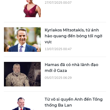
27/07/2025 00:07
Kyriakos Mitsotakis, từ ánh
hào quang đến bóng tối ngờ
vực
13/07/2025 00:47
Hamas đã có nhà lãnh đạo
mới ở Gaza
05/07/2025 06:29
Từ võ sĩ quyền Anh đến Tổng
thống Ba Lan