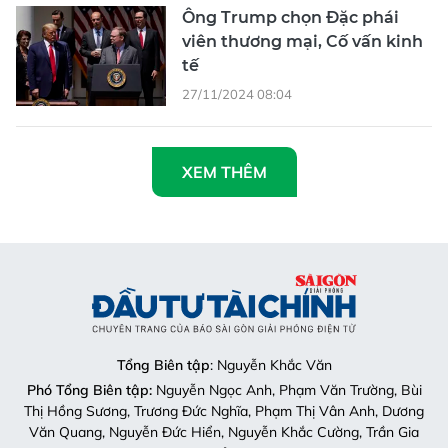
Ông Trump chọn Đặc phái
viên thương mại, Cố vấn kinh
tế
27/11/2024 08:04
XEM THÊM
Tổng Biên tập
: Nguyễn Khắc Văn
Phó Tổng Biên tập:
Nguyễn Ngọc Anh, Phạm Văn Trường, Bùi
Thị Hồng Sương, Trương Đức Nghĩa, Phạm Thị Vân Anh, Dương
Văn Quang, Nguyễn Đức Hiển, Nguyễn Khắc Cường, Trần Gia