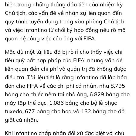
hiện trong những tháng đầu tiên của nhiệm kỳ
Chủ tịch, các vấn đề về nhân sự liên quan đến
quy trình tuyển dụng trong văn phòng Chủ tịch
và việc Infantino từ chối ký hợp đồng nêu rõ mối
quan hệ công việc của ông với FIFA.
Mặc dù một tài liệu đã bị rò rỉ cho thấy việc chi
tiêu quỹ bất hợp pháp của FIFA, nhưng vấn đề
liên quan đến chi phí và quản trị đã không được
điều tra. Tài liệu tiết lộ rằng Infantino đã lập hóa
đơn cho FIFA về các chi phí cá nhân, như 8.795
bảng cho chiếc nệm tại nhà ông, 6.829 bảng cho
máy tập thể dục, 1.086 bảng cho bộ lễ phục
tuxedo, 677 bảng cho hoa và 132 bảng cho đồ
giặt cá nhân.
Khi Infantino chấp nhận đối xử đặc biệt với chủ