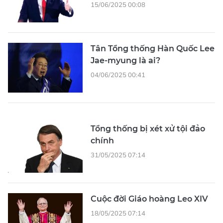
15/06/2025 00:08
Tân Tổng thống Hàn Quốc Lee
Jae-myung là ai?
04/06/2025 00:41
Tổng thống bị xét xử tội đảo
chính
31/05/2025 07:14
Cuộc đời Giáo hoàng Leo XIV
18/05/2025 07:14