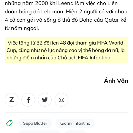
những năm 2000 khi Leena làm việc cho Liên
đoàn bóng đá Lebanon. Hiện 2 người có với nhau
4 cô con gái và sống ở thủ đô Doha của Qatar kể
từ năm ngoái.
Việc tăng từ 32 đội lên 48 đội tham gia FIFA World
Cup, cũng như nỗ lực nâng cao vị thế bóng đá nữ, là
những điểm nhấn của Chủ tịch FIFA Infantino.
Ánh Vân
Sepp Blatter
Gianni Infantino