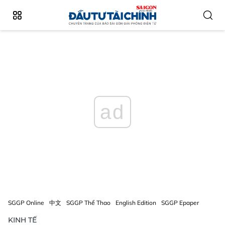
ad
SGGP Online
中文
SGGP Thể Thao
English Edition
SGGP Epaper
KINH TẾ