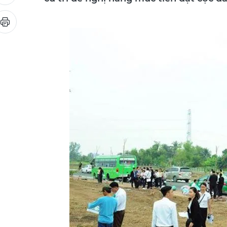
cử tri đề nghị nâng mức tiền đặt cọc đ