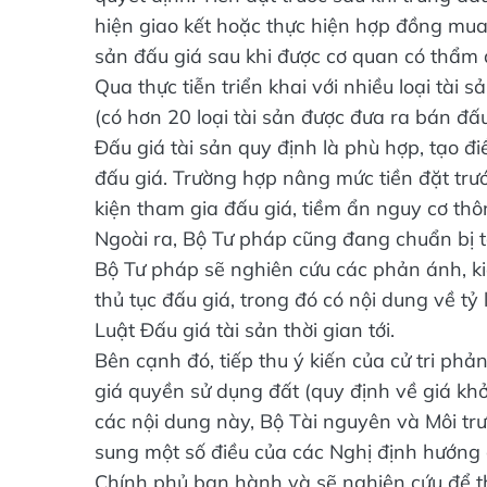
quyết định. Tiền đặt trước sau khi trúng đ
hiện giao kết hoặc thực hiện hợp đồng mua
sản đấu giá sau khi được cơ quan có thẩm
Qua thực tiễn triển khai với nhiều loại tài 
(có hơn 20 loại tài sản được đưa ra bán đấu
Đấu giá tài sản quy định là phù hợp, tạo đi
đấu giá. Trường hợp nâng mức tiền đặt trước
kiện tham gia đấu giá, tiềm ẩn nguy cơ thô
Ngoài ra, Bộ Tư pháp cũng đang chuẩn bị tổ
Bộ Tư pháp sẽ nghiên cứu các phản ánh, kiến
thủ tục đấu giá, trong đó có nội dung về tỷ 
Luật Đấu giá tài sản thời gian tới.
Bên cạnh đó, tiếp thu ý kiến của cử tri ph
giá quyền sử dụng đất (quy định về giá khởi
các nội dung này, Bộ Tài nguyên và Môi tr
sung một số điều của các Nghị định hướng 