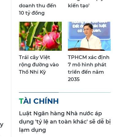
kinh doanh có
sang 'trao quyền
doanh thu đến
kiến tạo'
10 tỷ đồng
Trái cây Việt
TPHCM xác định
rộng đường vào
7 mô hình phát
Thổ Nhĩ Kỳ
triển đến năm
2035
TÀI CHÍNH
Luật Ngân hàng Nhà nước áp
dụng 'tỷ lệ an toàn khác' sẽ dễ bị
y
lạm dụng