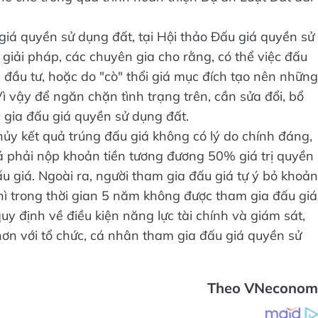
ể chế trong quá trình hoàn thiện Dự án Luật Đất đai
giá quyền sử dụng đất, tại Hội thảo Đấu giá quyền sử
giải pháp, các chuyên gia cho rằng, có thể việc đấu
à đầu tư, hoặc do "cò" thổi giá mục đích tạo nên những
Vì vậy để ngăn chặn tình trạng trên, cần sửa đổi, bổ
 gia đấu giá quyền sử dụng đất.
hủy kết quả trúng đấu giá không có lý do chính đáng,
iá phải nộp khoản tiền tương đương 50% giá trị quyền
ấu giá. Ngoài ra, người tham gia đấu giá tự ý bỏ khoản
 thì trong thời gian 5 năm không được tham gia đấu giá
uy định về điều kiện năng lực tài chính và giám sát,
hơn với tổ chức, cá nhân tham gia đấu giá quyền sử
Theo VNeconom