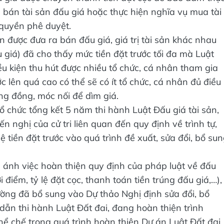
ấu giá được chuyển thành tiền đặt cọc để bảo đảm thự
 bán tài sản đấu giá hoặc thực hiện nghĩa vụ mua tài
 quyền phê duyệt.
sản được đưa ra bán đấu giá, giá trị tài sản khác nhau
 giá) đã cho thấy mức tiền đặt trước tối đa mà Luật
ều kiện thu hút được nhiều tổ chức, cá nhân tham gia
 lên quá cao có thể sẽ có ít tổ chức, cá nhân đủ điều
ng đồng, móc nối để dìm giá.
 chức tổng kết 5 năm thi hành Luật Đấu giá tài sản,
 nghị của cử tri liên quan đến quy định về trình tự,
lệ tiền đặt trước vào quá trình đề xuất, sửa đổi, bổ su
ản ánh việc hoàn thiện quy định của pháp luật về đấu
 điểm, tỷ lệ đặt cọc, thanh toán tiền trúng đấu giá,…),
ường đã bổ sung vào Dự thảo Nghị định sửa đổi, bổ
dẫn thi hành Luật Đất đai, đang hoàn thiện trình