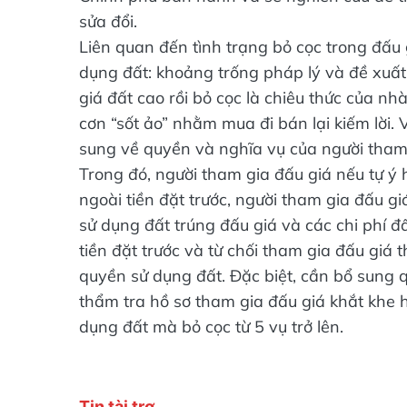
Chính phủ ban hành và sẽ nghiên cứu để th
sửa đổi.
Liên quan đến tình trạng bỏ cọc trong đấu 
dụng đất: khoảng trống pháp lý và đề xuất 
giá đất cao rồi bỏ cọc là chiêu thức của nh
cơn “sốt ảo” nhằm mua đi bán lại kiếm lời. 
sung về quyền và nghĩa vụ của người tham
Trong đó, người tham gia đấu giá nếu tự ý 
ngoài tiền đặt trước, người tham gia đấu g
sử dụng đất trúng đấu giá và các chi phí đ
tiền đặt trước và từ chối tham gia đấu giá
quyền sử dụng đất. Đặc biệt, cần bổ sung q
thẩm tra hồ sơ tham gia đấu giá khắt khe 
dụng đất mà bỏ cọc từ 5 vụ trở lên.