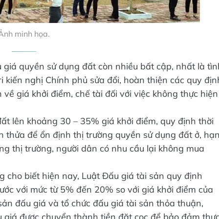
Ảnh minh họa.
u giá quyền sử dụng đất còn nhiều bất cập, nhất là tìn
tri kiến nghị Chính phủ sửa đổi, hoàn thiện các quy địn
về giá khởi điểm, chế tài đối với việc không thực hiện
đất lên khoảng 30 – 35% giá khởi điểm, quy định thời
h thửa để ổn định thị trường quyền sử dụng đất ở, hạ
úng thị trường, người dân có nhu cầu lại không mua
 cho biết hiện nay, Luật Đấu giá tài sản quy định
rước với mức từ 5% đến 20% so với giá khởi điểm của
 sản đấu giá và tổ chức đấu giá tài sản thỏa thuận,