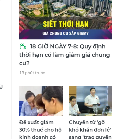
c
18 GIỜ NGÀY 7-8: Quy định
thời hạn có làm giảm giá chung
cư?
13 phút trước
ng
Đề xuất giảm
Chuyển từ 'gỡ
30% thuế cho hộ
khó khăn đơn lẻ'