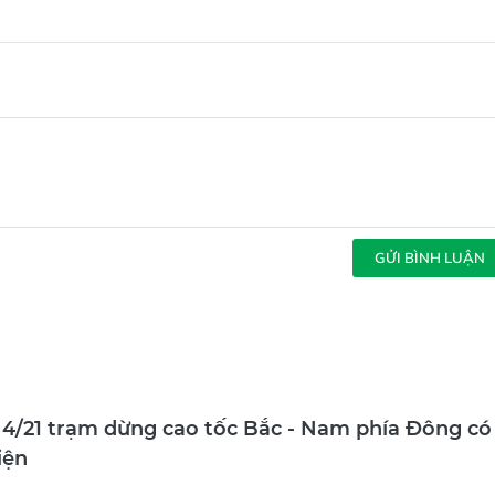
GỬI BÌNH LUẬN
 4/21 trạm dừng cao tốc Bắc - Nam phía Đông có
iện