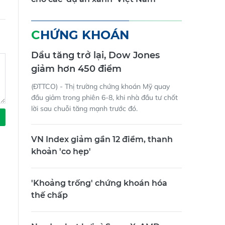
cho các 'dự án xanh' Việt Nam
CHỨNG KHOÁN
Dầu tăng trở lại, Dow Jones
giảm hơn 450 điểm
(ĐTTCO) - Thị trường chứng khoán Mỹ quay
đầu giảm trong phiên 6-8, khi nhà đầu tư chốt
lời sau chuỗi tăng mạnh trước đó.
VN Index giảm gần 12 điểm, thanh
khoản 'co hẹp'
'Khoảng trống' chứng khoán hóa
thế chấp