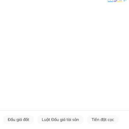
Đấu giá đất
Luật Đấu giá tài sản
Tiền đặt cọc