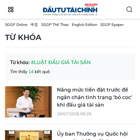
SGGP Online
中文
SGGP Thể Thao
English Edition
SGGP Epaper
TỪ KHÓA
Từ khóa:
#LUẬT ĐẤU GIÁ TÀI SẢN
Tìm thấy
14
kết quả
Nâng mức tiền đặt trước để
ngăn chặn tình trạng 'bỏ cọc'
khi đấu giá tài sản
28/07/2026 09:29
Ủy ban Thường vụ Quốc hội