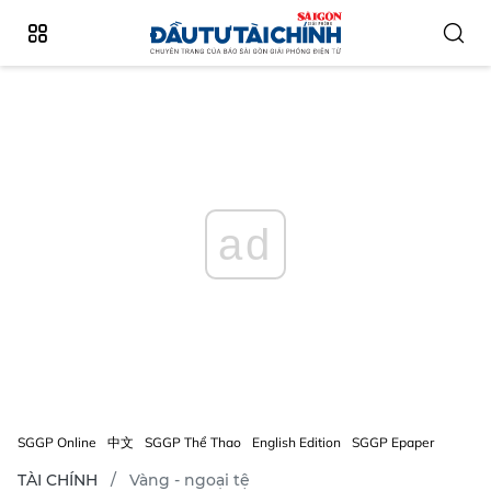
ad
SGGP Online
中文
SGGP Thể Thao
English Edition
SGGP Epaper
TÀI CHÍNH
Vàng - ngoại tệ