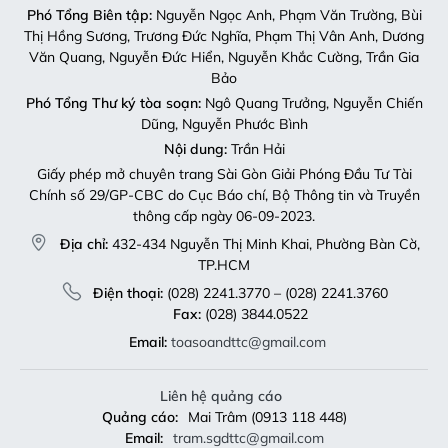
Phó Tổng Biên tập:
Nguyễn Ngọc Anh, Phạm Văn Trường, Bùi
Thị Hồng Sương, Trương Đức Nghĩa, Phạm Thị Vân Anh, Dương
Văn Quang, Nguyễn Đức Hiển, Nguyễn Khắc Cường, Trần Gia
Bảo
Phó Tổng Thư ký tòa soạn:
Ngô Quang Trưởng, Nguyễn Chiến
Dũng, Nguyễn Phước Bình
Nội dung:
Trần Hải
Giấy phép mở chuyên trang Sài Gòn Giải Phóng Đầu Tư Tài
Chính số 29/GP-CBC do Cục Báo chí, Bộ Thông tin và Truyền
thông cấp ngày 06-09-2023.
Địa chỉ:
432-434 Nguyễn Thị Minh Khai, Phường Bàn Cờ,
TP.HCM
Điện thoại:
(028) 2241.3770 – (028) 2241.3760
Fax:
(028) 3844.0522
Email:
toasoandttc@gmail.com
Liên hệ quảng cáo
Quảng cáo:
Mai Trâm (0913 118 448)
Email:
tram.sgdttc@gmail.com