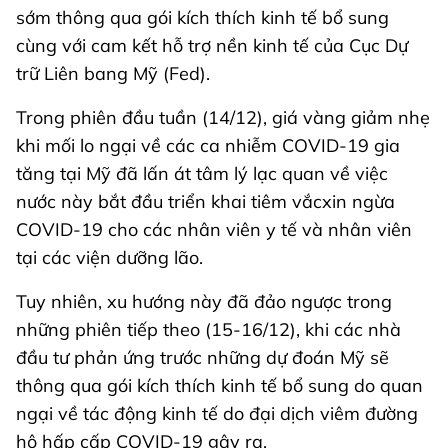
sớm thông qua gói kích thích kinh tế bổ sung
cùng với cam kết hỗ trợ nền kinh tế của Cục Dự
trữ Liên bang Mỹ (Fed).
Trong phiên đầu tuần (14/12), giá vàng giảm nhẹ
khi mối lo ngại về các ca nhiễm COVID-19 gia
tăng tại Mỹ đã lấn át tâm lý lạc quan về việc
nước này bắt đầu triển khai tiêm vắcxin ngừa
COVID-19 cho các nhân viên y tế và nhân viên
tại các viện dưỡng lão.
Tuy nhiên, xu hướng này đã đảo ngược trong
những phiên tiếp theo (15-16/12), khi các nhà
đầu tư phản ứng trước những dự đoán Mỹ sẽ
thông qua gói kích thích kinh tế bổ sung do quan
ngại về tác động kinh tế do đại dịch viêm đường
hô hấp cấp COVID-19 gây ra.