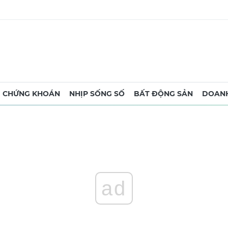
CHỨNG KHOÁN
NHỊP SỐNG SỐ
BẤT ĐỘNG SẢN
DOANH
ad