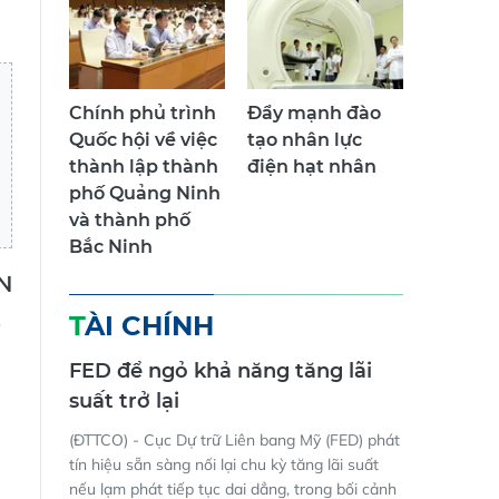
Chính phủ trình
Đẩy mạnh đào
Quốc hội về việc
tạo nhân lực
thành lập thành
điện hạt nhân
phố Quảng Ninh
và thành phố
Bắc Ninh
VN
TÀI CHÍNH
FED để ngỏ khả năng tăng lãi
suất trở lại
(ĐTTCO) - Cục Dự trữ Liên bang Mỹ (FED) phát
tín hiệu sẵn sàng nối lại chu kỳ tăng lãi suất
nếu lạm phát tiếp tục dai dẳng, trong bối cảnh