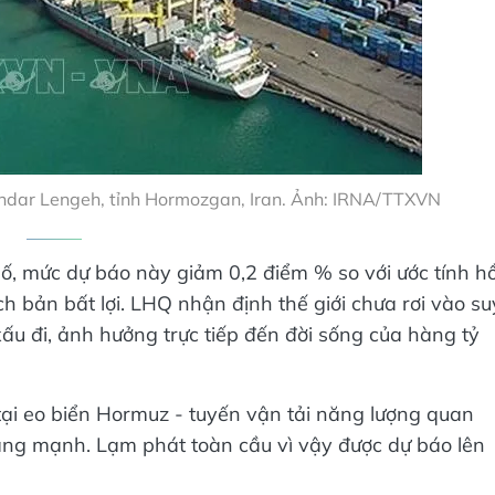
andar Lengeh, tỉnh Hormozgan, Iran. Ảnh: IRNA/TTXVN
ố, mức dự báo này giảm 0,2 điểm % so với ước tính hồ
h bản bất lợi. LHQ nhận định thế giới chưa rơi vào su
ấu đi, ảnh hưởng trực tiếp đến đời sống của hàng tỷ
ại eo biển Hormuz - tuyến vận tải năng lượng quan
 tăng mạnh. Lạm phát toàn cầu vì vậy được dự báo lên