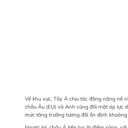
Về khu vực, Tây Á chịu tác động nặng nề 
châu Âu (EU) và Anh cũng đối mặt áp lực d
mức tăng trưởng tương đối ổn định khoảng
Ngược lại, châu Á tiếp tục là điểm sáng, vớ