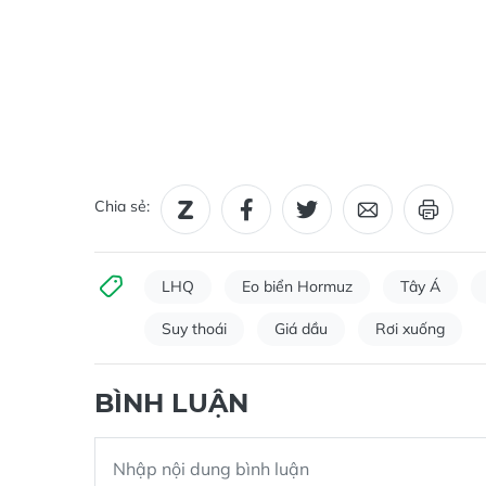
Chia sẻ:
LHQ
Eo biển Hormuz
Tây Á
Suy thoái
Giá dầu
Rơi xuống
BÌNH LUẬN