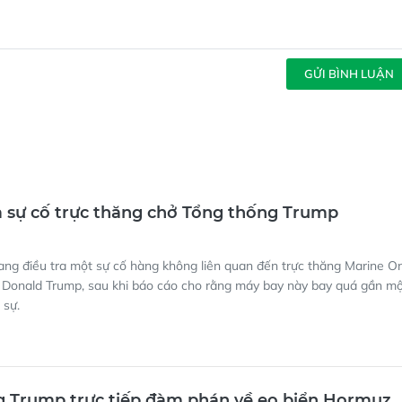
GỬI BÌNH LUẬN
a sự cố trực thăng chở Tổng thống Trump
ang điều tra một sự cố hàng không liên quan đến trực thăng Marine O
 Donald Trump, sau khi báo cáo cho rằng máy bay này bay quá gần m
 sự.
g Trump trực tiếp đàm phán về eo biển Hormuz