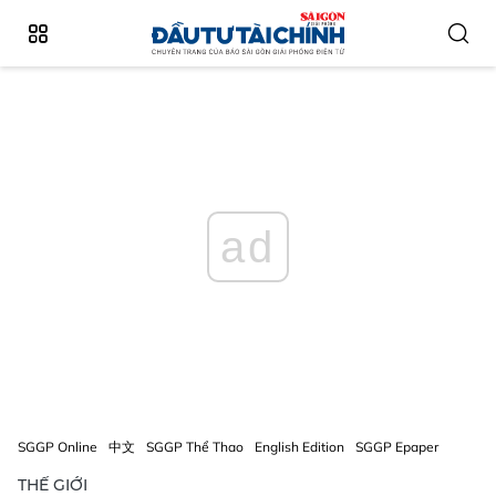
ad
SGGP Online
中文
SGGP Thể Thao
English Edition
SGGP Epaper
THẾ GIỚI