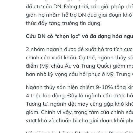
đầu tư của DN. Đồng thời, các giải pháp ch
giãn nợ nhằm hỗ trợ DN qua giai đoạn khó k
thúc đẩy tăng trưởng tín dụng.
Cứu DN có “chọn lọc” và đa dạng hóa ng
2 nhóm ngành được đề xuất hỗ trợ tích cực 
chính của xuất khẩu. Cụ thể, ngành thủy sản
điểm (Mỹ, châu Âu và Trung Quốc) giảm mạ
hơn nhờ kỳ vọng cầu hồi phục ở Mỹ, Trung 
Ngành thủy sản hiện chiếm 9-10% tổng ki
4 triệu lao động. Đây là ngành cần được hỗ
Tương tự, ngành dệt may cũng gặp khó khă
giảm. Chính vì vậy, trọng tâm của chính sác
vượt khó và chuẩn bị cho giai đoạn khôi phụ