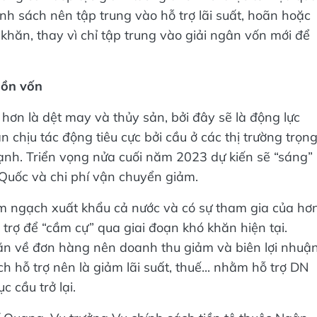
ính sách nên tập trung vào hỗ trợ lãi suất, hoãn hoặc
hăn, thay vì chỉ tập trung vào giải ngân vốn mới để
uồn vốn
hơn là dệt may và thủy sản, bởi đây sẽ là động lực
 chịu tác động tiêu cực bởi cầu ở các thị trường trọn
nh. Triển vọng nửa cuối năm 2023 dự kiến sẽ “sáng”
Quốc và chi phí vận chuyển giảm.
m ngạch xuất khẩu cả nước và có sự tham gia của hơ
 trợ để “cầm cự” qua giai đoạn khó khăn hiện tại.
n về đơn hàng nên doanh thu giảm và biên lợi nhuậ
h hỗ trợ nên là giảm lãi suất, thuế... nhằm hỗ trợ DN
c cầu trở lại.