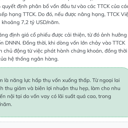
% quyết định phân bổ vốn đầu tư vào các TTCK của cá
 xếp hạng TTCK. Do đó, nếu được nâng hạng, TTCK Việ
g khoảng 7,2 tỷ USD/năm.
ng định giá cổ phiếu được cải thiện, từ đó ảnh hưởng
vốn DNNN. Đồng thời, khi dòng vốn lớn chảy vào TTCK
n chủ động từ việc phát hành chứng khoán, đồng thời
 của hệ thống ngân hàng.
 là năng lực hấp thụ vốn xuống thấp. Từ ngoại lai
 thu giảm và biên lợi nhuận thu hẹp, làm cho nhu
n nội tại do vốn vay có lãi suất quá cao, trong
/năm.