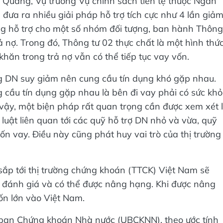
 Quang, Vụ trưởng Vụ chính sách tiền tệ thuộc Ngân
a ra nhiều giải pháp hỗ trợ tích cực như 4 lần giả
dụng hỗ trợ cho một số nhóm đối tượng, ban hành Thông
 nợ. Trong đó, Thông tư 02 thực chất là một hình thứ
hăn trong trả nợ vẫn có thể tiếp tục vay vốn.
ng DN suy giảm nên cung cầu tín dụng khó gặp nhau.
 cầu tín dụng gặp nhau là bên đi vay phải có sức kh
 vậy, một biện pháp rất quan trọng cần được xem xét 
uật liên quan tới các quỹ hỗ trợ DN nhỏ và vừa, quỹ
n vay. Điều này cũng phát huy vai trò của thị trường
sắp tới thị trường chứng khoán (TTCK) Việt Nam sẽ
ét đánh giá và có thể được nâng hạng. Khi được nâng
ốn lớn vào Việt Nam.
 ban Chứng khoán Nhà nước (UBCKNN), theo ước tính