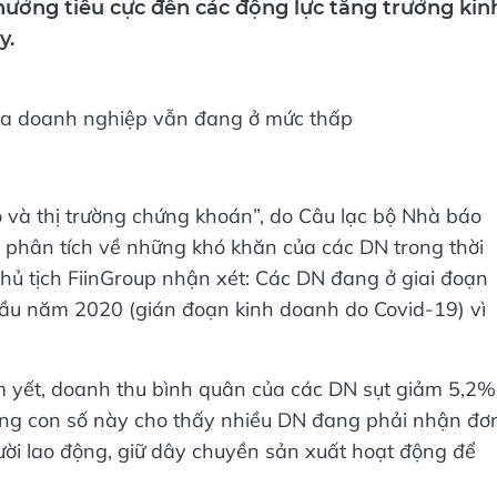
ưởng tiêu cực đến các động lực tăng trưởng kin
y.
mô và thị trường chứng khoán”, do Câu lạc bộ Nhà báo
 phân tích về những khó khăn của các DN trong thời
ủ tịch FiinGroup nhận xét: Các DN đang ở giai đoạn
đầu năm 2020 (gián đoạn kinh doanh do Covid-19) vì
m yết, doanh thu bình quân của các DN sụt giảm 5,2%
ững con số này cho thấy nhiều DN đang phải nhận đơ
ười lao động, giữ dây chuyền sản xuất hoạt động để