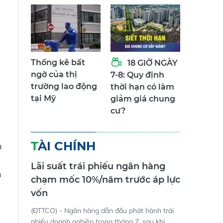
Thống kê bất
18 GIỜ NGÀY
ngờ của thị
7-8: Quy định
trường lao động
thời hạn có làm
g
tại Mỹ
giảm giá chung
cư?
TÀI CHÍNH
n
Lãi suất trái phiếu ngân hàng
n
chạm mốc 10%/năm trước áp lực
vốn
(ĐTTCO) - Ngân hàng dẫn đầu phát hành trái
phiếu doanh nghiệp trong tháng 7, sau khi