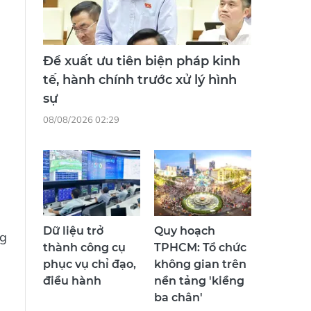
Đề xuất ưu tiên biện pháp kinh
tế, hành chính trước xử lý hình
sự
08/08/2026 02:29
Dữ liệu trở
Quy hoạch
ng
thành công cụ
TPHCM: Tổ chức
phục vụ chỉ đạo,
không gian trên
điều hành
nền tảng 'kiềng
ba chân'
ả