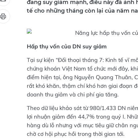
đang suy giảm mạnh, điều này đã ảnh h
tế cho những tháng còn lại của năm na
Hấp thụ vốn của DN suy giảm
Tại sự kiện “Đối thoại tháng 7: Kinh tế vĩ 
chứng khoán Việt Nam tổ chức mới đây, khi
điểm hiện tại, ông Nguyễn Quang Thuân, Ch
rất khó khăn, thậm chí khó hơn giai đoạn 
doanh thu giảm và chi phí gia tăng.
Theo dữ liệu khảo sát từ 980/1.433 DN niê
lợi nhuận giảm đến 44,7% trong quý I. Nh
hàng dù lỗ nhưng với mục tiêu giữ chân ng
chờ cơ hội phục hồi trong thời gian tới.