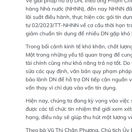
Về giải pháp hỗ trợ DN, theo ông Phạm Chí
hàng Nhà nước (NHNN), đến nay NHNN đã đư
lãi suất điều hành, thực hiện các gói tín 
tư 02/2023/TT-NHNN về cơ cấu thời hạn trả
giảm chuẩn tín dụng để nhiều DN gặp khó k
Trong bối cảnh kinh tế khó khăn, chất lượ
Một trong những yếu tố quan trọng để cung
tài chính cũng như khả năng trả nợ tốt. Do
sửa các quy định, văn bản quy phạm pháp l
bảo lãnh DN để hỗ trợ DN tiếp cận nguồn vố
vốn thay vì chỉ dựa vào vốn tín dụng.
Hiện nay, chúng ta đang kỳ vọng vào việc 
được các tổ chức tín nhiệm thế giới xem x
hạng, điều này sẽ giúp thu hút một lượng v
Theo bà Vũ Thị Chân Phương, Chủ tịch Ủy