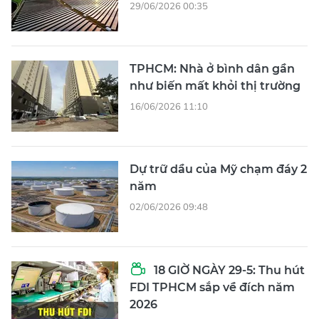
29/06/2026 00:35
TPHCM: Nhà ở bình dân gần
như biến mất khỏi thị trường
16/06/2026 11:10
Dự trữ dầu của Mỹ chạm đáy 2
năm
02/06/2026 09:48
18 GIỜ NGÀY 29-5: Thu hút
FDI TPHCM sắp về đích năm
2026