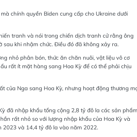
a mà chính quyền Biden cung cấp cho Ukraine dưới
ến tranh và nói trong chiến dịch tranh cử rằng ông
ờ sau khi nhậm chức. Điều đó đã không xảy ra.
ng nhỏ phân bón, thức ăn chăn nuôi, vật liệu vô cơ
hẩu rất ít mặt hàng sang Hoa Kỳ để có thể phải chịu
hất của Nga sang Hoa Kỳ, nhưng hoạt động thương mạ
Kỳ đã nhập khẩu tổng cộng 2,8 tỷ đô la các sản phẩ
hần rất nhỏ so với lượng nhập khẩu của Hoa Kỳ và
m 2023 và 14,4 tỷ đô la vào năm 2022.