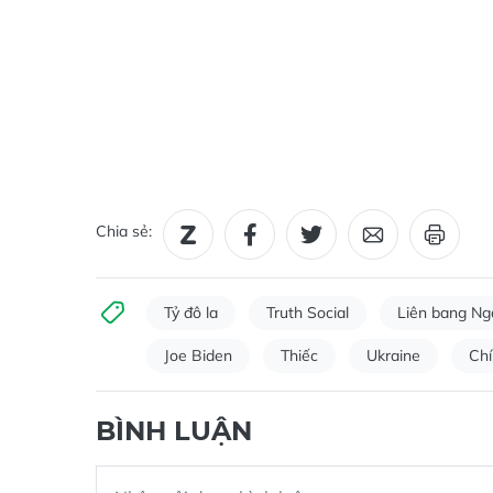
Chia sẻ:
Tỷ đô la
Truth Social
Liên bang Ng
Joe Biden
Thiếc
Ukraine
Chí
BÌNH LUẬN