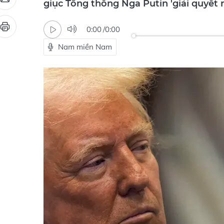
giục Tổng thống Nga Putin 'giải quyết 
0:00
/
0:00
Nam miền Nam