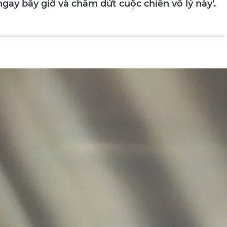
ngay bây giờ và chấm dứt cuộc chiến vô lý này'.