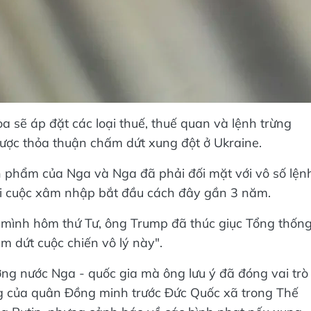
sẽ áp đặt các loại thuế, thuế quan và lệnh trừng
ược thỏa thuận chấm dứt xung đột ở Ukraine.
 phẩm của Nga và Nga đã phải đối mặt với vô số lện
hi cuộc xâm nhập bắt đầu cách đây gần 3 năm.
a mình hôm thứ Tư, ông Trump đã thúc giục Tổng thốn
m dứt cuộc chiến vô lý này".
ng nước Nga - quốc gia mà ông lưu ý đã đóng vai trò
g của quân Đồng minh trước Đức Quốc xã trong Thế