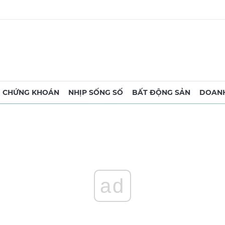
CHỨNG KHOÁN
NHỊP SỐNG SỐ
BẤT ĐỘNG SẢN
DOANH
ad