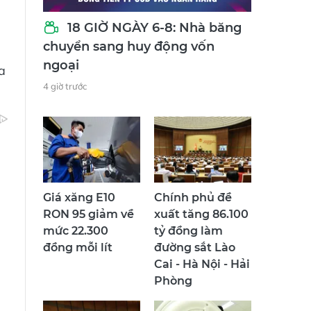
18 GIỜ NGÀY 6-8: Nhà băng
chuyển sang huy động vốn
ngoại
a
4 giờ trước
Giá xăng E10
Chính phủ đề
RON 95 giảm về
xuất tăng 86.100
mức 22.300
tỷ đồng làm
đồng mỗi lít
đường sắt Lào
Cai - Hà Nội - Hải
Phòng