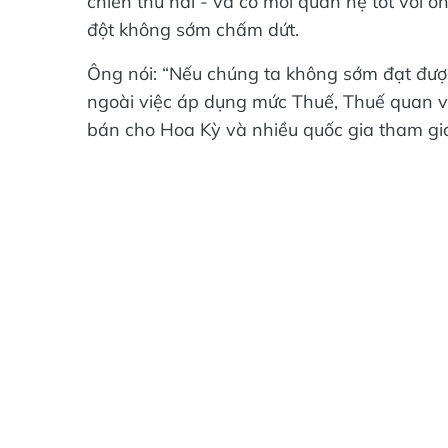
chiến thứ hai - và có mối quan hệ tốt với 
đột không sớm chấm dứt.
Ông nói: “Nếu chúng ta không sớm đạt được
ngoài việc áp dụng mức Thuế, Thuế quan v
bán cho Hoa Kỳ và nhiều quốc gia tham gia