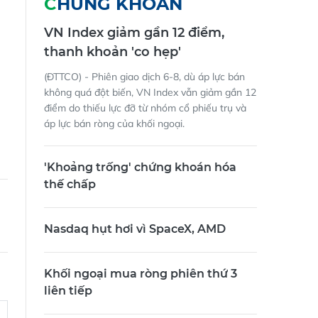
CHỨNG KHOÁN
VN Index giảm gần 12 điểm,
thanh khoản 'co hẹp'
(ĐTTCO) - Phiên giao dịch 6-8, dù áp lực bán
không quá đột biến, VN Index vẫn giảm gần 12
điểm do thiếu lực đỡ từ nhóm cổ phiếu trụ và
áp lực bán ròng của khối ngoại.
'Khoảng trống' chứng khoán hóa
thế chấp
Nasdaq hụt hơi vì SpaceX, AMD
Khối ngoại mua ròng phiên thứ 3
liên tiếp