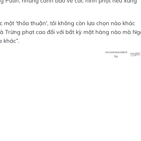
ông Putin, nhưng cảnh báo về các hình phạt nếu xung
 một 'thỏa thuận', tôi không còn lựa chọn nào khác
à Trừng phạt cao đối với bất kỳ mặt hàng nào mà Ng
 khác”.