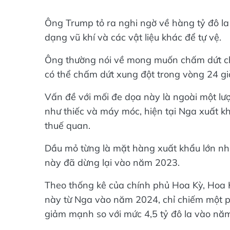
Ông Trump tỏ ra nghi ngờ về hàng tỷ đô l
dạng vũ khí và các vật liệu khác để tự vệ.
Ông thường nói về mong muốn chấm dứt chi
có thể chấm dứt xung đột trong vòng 24 gi
Vấn đề với mối đe dọa này là ngoài một lượ
như thiếc và máy móc, hiện tại Nga xuất k
thuế quan.
Dầu mỏ từng là mặt hàng xuất khẩu lớn n
này đã dừng lại vào năm 2023.
Theo thống kê của chính phủ Hoa Kỳ, Hoa 
này từ Nga vào năm 2024, chỉ chiếm một p
giảm mạnh so với mức 4,5 tỷ đô la vào nă