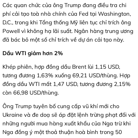
Các quan chức của ông Trump đang điều tra chi
phí cải tạo toà nhà chính của Fed tại Washington,
D.C., trong khi Tổng thống Mỹ liên tục chỉ trích ông
Powell vì không hạ lãi suất. Ngân hàng trung ương
đã bác bỏ một số chỉ trích về dự án cải tạo này.
Dầu WTI giảm hơn 2%
Khép phiên, hợp đồng dầu Brent lùi 1,15 USD,
tương đương 1,63% xuống 69,21 USD/thùng. Hợp
đồng dầu WTI mất 1,47 USD, tương đương 2,15%
còn 66,98 USD/thùng.
Ông Trump tuyên bố cung cấp vũ khí mới cho
Ukraine và đe doạ sẽ áp đặt lệnh trừng phạt đối với
những người mua hàng xuất khẩu của Nga trừ khi
Nga đồng ý một thoả thuận hoà bình trong 50