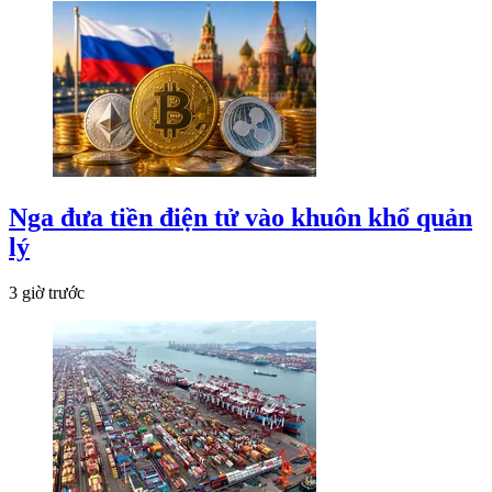
Nga đưa tiền điện tử vào khuôn khổ quản
lý
3 giờ trước