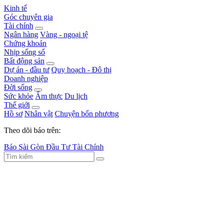
Kinh tế
Góc chuyên gia
Tài chính
Ngân hàng
Vàng - ngoại tệ
Chứng khoán
Nhịp sống số
Bất động sản
Dự án - đầu tư
Quy hoạch - Đô thị
Doanh nghiệp
Đời sống
Sức khỏe
Ẩm thực
Du lịch
Thế giới
Hồ sơ
Nhân vật
Chuyện bốn phương
Theo dõi báo trên:
Báo Sài Gòn Đầu Tư Tài Chính