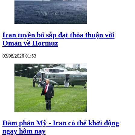
Iran tuyên bố sắp đạt thỏa thuận với
Oman về Hormuz
03/08/2026 01:53
Đàm phán Mỹ - Iran có thể khởi động
ngay hôm nay