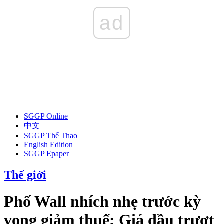
ad
SGGP Online
中文
SGGP Thể Thao
English Edition
SGGP Epaper
Thế giới
Phố Wall nhích nhẹ trước kỳ
vọng giảm thuế; Giá dầu trượt