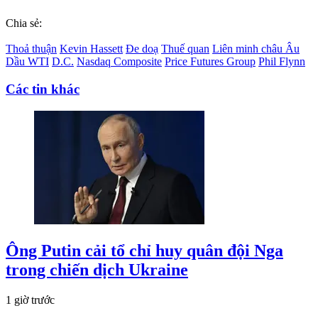
Chia sẻ:
Thoả thuận
Kevin Hassett
Đe doạ
Thuế quan
Liên minh châu Âu
Dầu WTI
D.C.
Nasdaq Composite
Price Futures Group
Phil Flynn
Các tin khác
Ông Putin cải tổ chỉ huy quân đội Nga
trong chiến dịch Ukraine
1 giờ trước