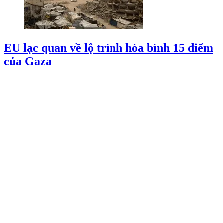
EU lạc quan về lộ trình hòa bình 15 điểm
của Gaza
02/08/2026 01:47
Rơi máy bay du lịch ở Peru, không có
người sống sót