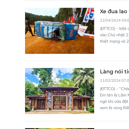
Xe đua lao
22/04/2024 04:
(ĐTTCO) - Một c
vào Chủ nhật 21
thiệt mạng và 2
Làng nói ti
11/02/2024 07:
(ĐTTCO) - “Chào
Em tên là Lâm M
ngờ khi vừa đặt
xem là vùng Đấ