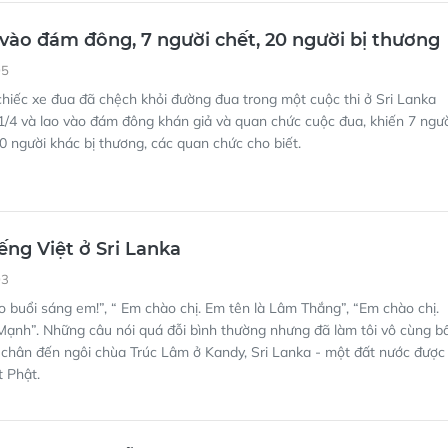
 vào đám đông, 7 người chết, 20 người bị thương
05
hiếc xe đua đã chệch khỏi đường đua trong một cuộc thi ở Sri Lanka
/4 và lao vào đám đông khán giả và quan chức cuộc đua, khiến 7 ngư
0 người khác bị thương, các quan chức cho biết.
ếng Việt ở Sri Lanka
03
 buổi sáng em!”, “ Em chào chị. Em tên là Lâm Thắng”, “Em chào chị.
ạnh”. Những câu nói quá đỗi bình thường nhưng đã làm tôi vô cùng b
 chân đến ngôi chùa Trúc Lâm ở Kandy, Sri Lanka - một đất nước được
t Phật.