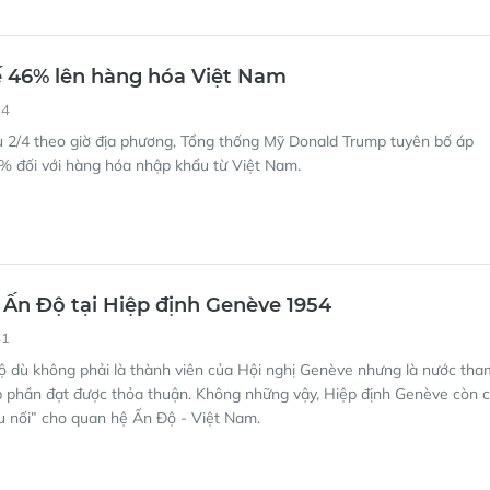
 46% lên hàng hóa Việt Nam
34
u 2/4 theo giờ địa phương, Tổng thống Mỹ Donald Trump tuyên bố áp
6% đối với hàng hóa nhập khẩu từ Việt Nam.
a Ấn Độ tại Hiệp định Genève 1954
41
ộ dù không phải là thành viên của Hội nghị Genève nhưng là nước tha
óp phần đạt được thỏa thuận. Không những vậy, Hiệp định Genève còn 
u nối” cho quan hệ Ấn Độ - Việt Nam.