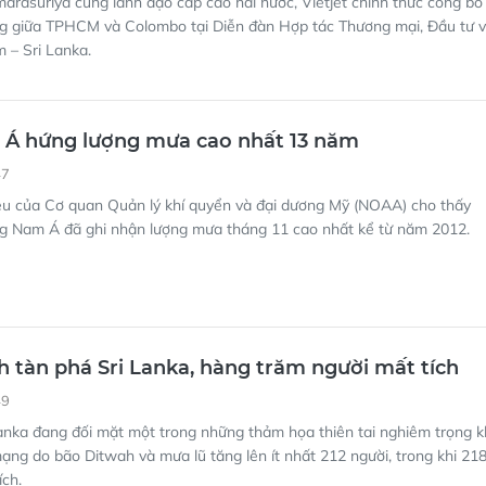
arasuriya cùng lãnh đạo cấp cao hai nước, Vietjet chính thức công bố
g giữa TPHCM và Colombo tại Diễn đàn Hợp tác Thương mại, Đầu tư 
m – Sri Lanka.
Á hứng lượng mưa cao nhất 13 năm
47
iệu của Cơ quan Quản lý khí quyển và đại dương Mỹ (NOAA) cho thấy
g Nam Á đã ghi nhận lượng mưa tháng 11 cao nhất kể từ năm 2012.
 tàn phá Sri Lanka, hàng trăm người mất tích
49
anka đang đối mặt một trong những thảm họa thiên tai nghiêm trọng k
mạng do bão Ditwah và mưa lũ tăng lên ít nhất 212 người, trong khi 21
ích.