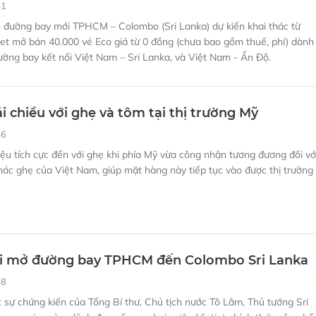
51
 đường bay mới TPHCM – Colombo (Sri Lanka) dự kiến khai thác từ
jet mở bán 40.000 vé Eco giá từ 0 đồng (chưa bao gồm thuế, phí) dành
ường bay kết nối Việt Nam – Sri Lanka, và Việt Nam - Ấn Độ.
ái chiều với ghẹ và tôm tại thị trường Mỹ
46
iệu tích cực đến với ghẹ khi phía Mỹ vừa công nhận tương đương đối vớ
hác ghẹ của Việt Nam, giúp mặt hàng này tiếp tục vào được thị trường
hai mở đường bay TPHCM đến Colombo Sri Lanka
48
 sự chứng kiến của Tổng Bí thư, Chủ tịch nước Tô Lâm, Thủ tướng Sri