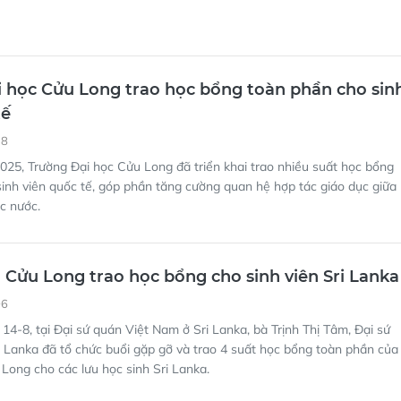
 học Cửu Long trao học bổng toàn phần cho sin
tế
18
25, Trường Đại học Cửu Long đã triển khai trao nhiều suất học bổng
inh viên quốc tế, góp phần tăng cường quan hệ hợp tác giáo dục giữa
c nước.
Cửu Long trao học bổng cho sinh viên Sri Lanka
06
14-8, tại Đại sứ quán Việt Nam ở Sri Lanka, bà Trịnh Thị Tâm, Đại sứ
i Lanka đã tổ chức buổi gặp gỡ và trao 4 suất học bổng toàn phần của
ong cho các lưu học sinh Sri Lanka.