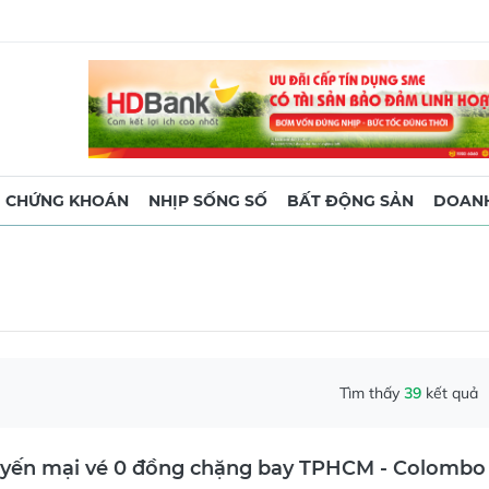
CHỨNG KHOÁN
NHỊP SỐNG SỐ
BẤT ĐỘNG SẢN
DOANH
Tìm thấy
39
kết quả
huyến mại vé 0 đồng chặng bay TPHCM - Colombo