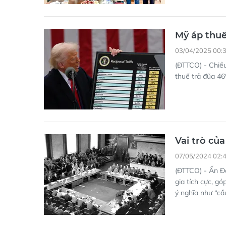
Mỹ áp thuế
03/04/2025 00:
(ĐTTCO) - Chiề
thuế trả đũa 4
Vai trò củ
07/05/2024 02:
(ĐTTCO) - Ấn Đ
gia tích cực, g
ý nghĩa như “cầ