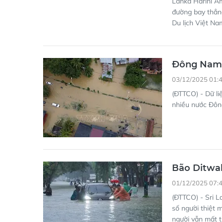
Lanka Harini Am
đường bay thẳn
Du lịch Việt Na
Đông Nam 
03/12/2025 01:
(ĐTTCO) - Dữ l
nhiều nước Đôn
Bão Ditwah
01/12/2025 07:
(ĐTTCO) - Sri L
số người thiệt 
người vẫn mất t