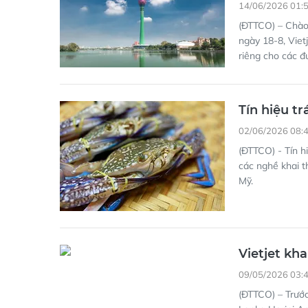
14/06/2026 01:
(ĐTTCO) – Chào
ngày 18-8, Viet
riêng cho các đ
Tín hiệu tr
02/06/2026 08:
(ĐTTCO) - Tín h
các nghề khai t
Mỹ.
Vietjet k
09/05/2026 03:
(ĐTTCO) – Trước