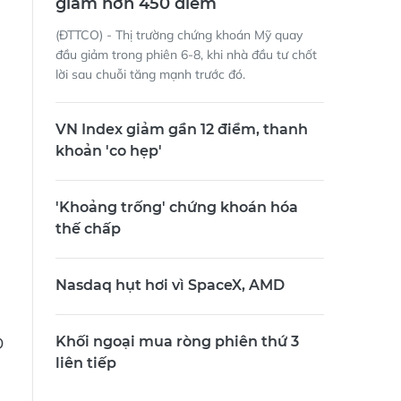
giảm hơn 450 điểm
g
(ĐTTCO) - Thị trường chứng khoán Mỹ quay
đầu giảm trong phiên 6-8, khi nhà đầu tư chốt
lời sau chuỗi tăng mạnh trước đó.
VN Index giảm gần 12 điểm, thanh
khoản 'co hẹp'
'Khoảng trống' chứng khoán hóa
thế chấp
Nasdaq hụt hơi vì SpaceX, AMD
D
Khối ngoại mua ròng phiên thứ 3
liên tiếp