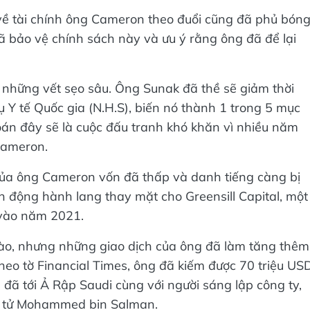
về tài chính ông Cameron theo đuổi cũng đã phủ bón
 bảo vệ chính sách này và ưu ý rằng ông đã để lại
i những vết sẹo sâu. Ông Sunak đã thề sẽ giảm thời
ụ Y tế Quốc gia (N.H.S), biến nó thành 1 trong 5 mục
oán đây sẽ là cuộc đấu tranh khó khăn vì nhiều năm
 Cameron.
 của ông Cameron vốn đã thấp và danh tiếng càng bị
n động hành lang thay mặt cho Greensill Capital, một
 vào năm 2021.
ào, nhưng những giao dịch của ông đã làm tăng thêm
heo tờ Financial Times, ông đã kiếm được 70 triệu US
 đã tới Ả Rập Saudi cùng với người sáng lập công ty,
hái tử Mohammed bin Salman.