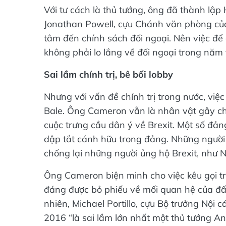
Với tư cách là thủ tướng, ông đã thành lậ
Jonathan Powell, cựu Chánh văn phòng của
tâm đến chính sách đối ngoại. Nên việc đ
không phải lo lắng về đối ngoại trong năm t
Sai lầm chính trị, bê bối lobby
Nhưng với vấn đề chính trị trong nước, vi
Bale. Ông Cameron vẫn là nhân vật gây chi
cuộc trưng cầu dân ý về Brexit. Một số đảng
dập tắt cánh hữu trong đảng. Những người
chống lại những người ủng hộ Brexit, như N
Ông Cameron biện minh cho việc kêu gọi t
đáng được bỏ phiếu về mối quan hệ của đất
nhiên, Michael Portillo, cựu Bộ trưởng Nội 
2016 “là sai lầm lớn nhất một thủ tướng A