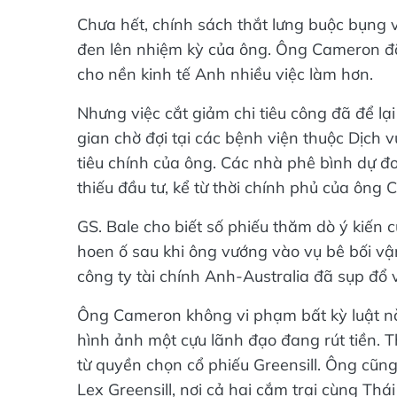
Chưa hết, chính sách thắt lưng buộc bụng 
đen lên nhiệm kỳ của ông. Ông Cameron đã
cho nền kinh tế Anh nhiều việc làm hơn.
Nhưng việc cắt giảm chi tiêu công đã để lạ
gian chờ đợi tại các bệnh viện thuộc Dịch v
tiêu chính của ông. Các nhà phê bình dự đ
thiếu đầu tư, kể từ thời chính phủ của ông
GS. Bale cho biết số phiếu thăm dò ý kiến
hoen ố sau khi ông vướng vào vụ bê bối vậ
công ty tài chính Anh-Australia đã sụp đổ
Ông Cameron không vi phạm bất kỳ luật n
hình ảnh một cựu lãnh đạo đang rút tiền. T
từ quyền chọn cổ phiếu Greensill. Ông cũng
Lex Greensill, nơi cả hai cắm trại cùng T