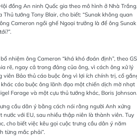
p Hội đồng An ninh Quốc gia theo mô hình ở Nhà Trắng
 Thủ tướng Tony Blair, cho biết: “Sunak không quan
ể ông Cameron ngồi ghế Ngoại trưởng là để ông Sunak
ới?”.
ệc bổ nhiệm ông Cameron “khá khó đoán định”, theo GS
a rẽ, ngay cả trong đảng của ông, vì cách ông xử lý
 viên Bảo thủ cáo buộc ông vì lợi ích chính trị, cố gắn
 khác cáo buộc ông lãnh đạo một chiến dịch mờ nhạt
igel Farage và một cựu thủ tướng khác, Boris Johnson
rưng cầu dân ý bằng cách nói rằng người Anh xứng
 nước với EU, sau nhiều thập niên là thành viên. Tuy
các, cho biết việc kêu gọi cuộc trưng cầu dân ý năm
nh từng mắc phải”.