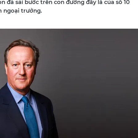
 đã sải bước trên con đường đầy lá của số 10
 ngoại trưởng.