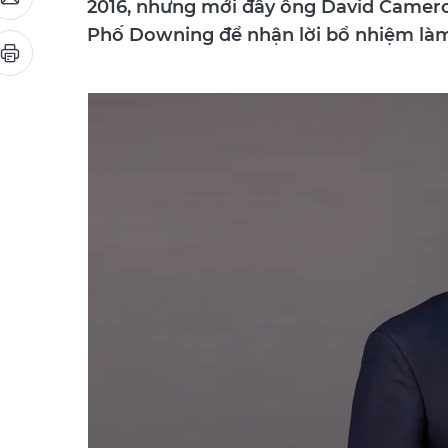
2016, nhưng mới đây ông David Cameron
Phố Downing để nhận lời bổ nhiệm làm