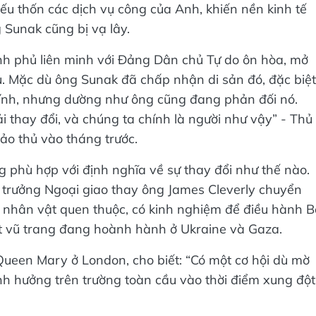
iếu thốn các dịch vụ công của Anh, khiến nền kinh tế
 Sunak cũng bị vạ lây.
h phủ liên minh với Đảng Dân chủ Tự do ôn hòa, mở
ủ. Mặc dù ông Sunak đã chấp nhận di sản đó, đặc biệt
hính, nhưng dường như ông cũng đang phản đối nó.
i thay đổi, và chúng ta chính là người như vậy” - Thủ
ảo thủ vào tháng trước.
g phù hợp với định nghĩa về sự thay đổi như thế nào.
trưởng Ngoại giao thay ông James Cleverly chuyển
n nhân vật quen thuộc, có kinh nghiệm để điều hành B
ột vũ trang đang hoành hành ở Ukraine và Gaza.
c Queen Mary ở London, cho biết: “Có một cơ hội dù mờ
h hưởng trên trường toàn cầu vào thời điểm xung đột