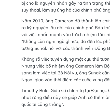
bị cho là nguyên nhân gây ra tình trạng th
suy thoái, làm sự ủng hộ của chính phủ ông
Năm 2010, ông Cameron đã thành lập chín
ra kỷ nguyên lâu dài của chính phủ Bảo th
với việc nhấn mạnh vào trách nhiệm tài c
“Không còn nghi ngờ gì nữa, đã đến lúc phả
tướng Sunak nói với các thành viên Đảng B
Không rõ việc tuyển dụng một cựu thủ tướn
Nhưng việc bổ nhiệm ông Cameron làm Bộ 
sang làm việc tại Bộ Nội vụ, ông Sunak cầ
Ngoại giao vào thời điểm các cuộc xung đ
Timothy Bale, Giáo sư chính trị tại Đại họ
nhạt rằng điều này sẽ giúp Anh có thêm ản
quốc tế căng thẳng”.