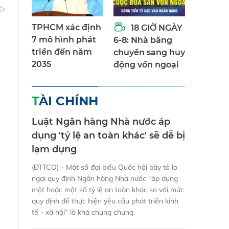
TPHCM xác định
18 GIỜ NGÀY
7 mô hình phát
6-8: Nhà băng
triển đến năm
chuyển sang huy
2035
động vốn ngoại
TÀI CHÍNH
Luật Ngân hàng Nhà nước áp
dụng 'tỷ lệ an toàn khác' sẽ dễ bị
lạm dụng
(ĐTTCO) - Một số đại biểu Quốc hội bày tỏ lo
ngại quy định Ngân hàng Nhà nước “áp dụng
một hoặc một số tỷ lệ an toàn khác so với mức
quy định để thực hiện yêu cầu phát triển kinh
tế - xã hội” là khá chung chung.