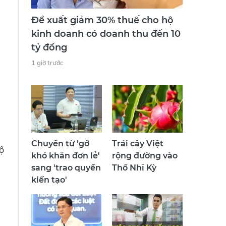
Đề xuất giảm 30% thuế cho hộ
kinh doanh có doanh thu đến 10
tỷ đồng
1 giờ trước
Chuyển từ 'gỡ
Trái cây Việt
ộ
khó khăn đơn lẻ'
rộng đường vào
sang 'trao quyền
Thổ Nhĩ Kỳ
kiến tạo'