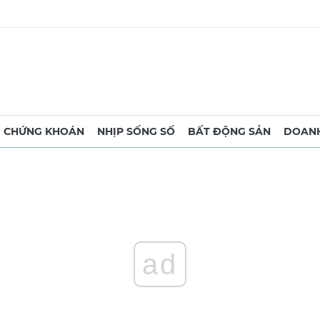
CHỨNG KHOÁN
NHỊP SỐNG SỐ
BẤT ĐỘNG SẢN
DOANH
ad