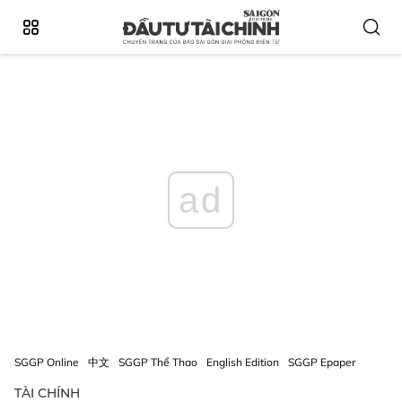
ad
SGGP Online
中文
SGGP Thể Thao
English Edition
SGGP Epaper
TÀI CHÍNH