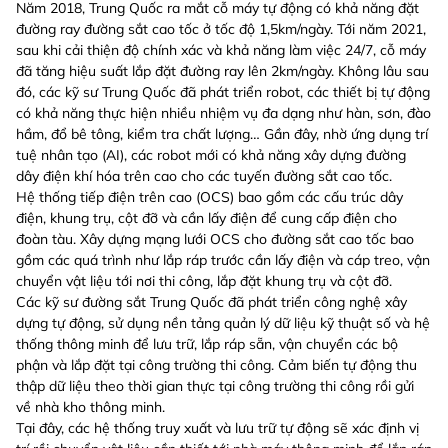
Năm 2018, Trung Quốc ra mắt cỗ máy tự động có khả năng đặt
đường ray đường sắt cao tốc ở tốc độ 1,5km/ngày. Tới năm 2021,
sau khi cải thiện độ chính xác và khả năng làm việc 24/7, cỗ máy
đã tăng hiệu suất lắp đặt đường ray lên 2km/ngày. Không lâu sau
đó, các kỹ sư Trung Quốc đã phát triển robot, các thiết bị tự động
có khả năng thực hiện nhiều nhiệm vụ đa dạng như hàn, sơn, đào
hầm, đổ bê tông, kiểm tra chất lượng… Gần đây, nhờ ứng dụng trí
tuệ nhân tạo (AI), các robot mới có khả năng xây dựng đường
dây điện khí hóa trên cao cho các tuyến đường sắt cao tốc.
Hệ thống tiếp điện trên cao (OCS) bao gồm các cấu trúc dây
điện, khung trụ, cột đỡ và cần lấy điện để cung cấp điện cho
đoàn tàu. Xây dựng mạng lưới OCS cho đường sắt cao tốc bao
gồm các quá trình như lắp ráp trước cần lấy điện và cáp treo, vận
chuyển vật liệu tới nơi thi công, lắp đặt khung trụ và cột đỡ.
Các kỹ sư đường sắt Trung Quốc đã phát triển công nghệ xây
dựng tự động, sử dụng nền tảng quản lý dữ liệu kỹ thuật số và hệ
thống thông minh để lưu trữ, lắp ráp sẵn, vận chuyển các bộ
phận và lắp đặt tại công trường thi công. Cảm biến tự động thu
thập dữ liệu theo thời gian thực tại công trường thi công rồi gửi
về nhà kho thông minh.
Tại đây, các hệ thống truy xuất và lưu trữ tự động sẽ xác định vị