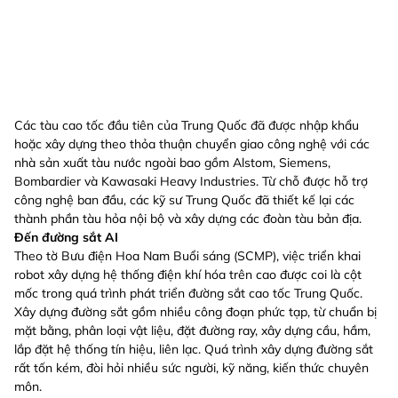
Các tàu cao tốc đầu tiên của Trung Quốc đã được nhập khẩu
hoặc xây dựng theo thỏa thuận chuyển giao công nghệ với các
nhà sản xuất tàu nước ngoài bao gồm Alstom, Siemens,
Bombardier và Kawasaki Heavy Industries. Từ chỗ được hỗ trợ
công nghệ ban đầu, các kỹ sư Trung Quốc đã thiết kế lại các
thành phần tàu hỏa nội bộ và xây dựng các đoàn tàu bản địa.
Đến đường sắt AI
Theo tờ Bưu điện Hoa Nam Buổi sáng (SCMP), việc triển khai
robot xây dựng hệ thống điện khí hóa trên cao được coi là cột
mốc trong quá trình phát triển đường sắt cao tốc Trung Quốc.
Xây dựng đường sắt gồm nhiều công đoạn phức tạp, từ chuẩn bị
mặt bằng, phân loại vật liệu, đặt đường ray, xây dựng cầu, hầm,
lắp đặt hệ thống tín hiệu, liên lạc. Quá trình xây dựng đường sắt
rất tốn kém, đòi hỏi nhiều sức người, kỹ năng, kiến thức chuyên
môn.