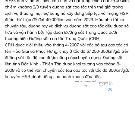
30/33 đơn vị hành chính cấp tỉnh và đạt tổng chiều dài 29.000km,
chiếm khoảng 2/3 tuyến đường sắt cao tốc trên thế giới trong
dịch vụ thương mại. Sự bùng nổ xây dựng tiếp tục với mạng HSR
được thiết lập để đạt 40.000km vào năm 2023. Hầu như tất cả
chuyến tàu, đường ray và dịch vụ đường sắt cao tốc đều được sở
hữu và vận hành bởi Tập đoàn Đường sắt Trung Quốc dưới
thương hiệu Đường sắt cao tốc Trung Quốc (CRH).
CRH được giới thiệu vào tháng 4-2007 với các bộ tàu cao tốc có
tên Hòa Giai và Phục Hưng, chạy ở tốc độ từ 250-350km/giờ trên
đường sắt tốc độ cao được nâng cấp/chuyên dụng. Đường sắt
liên tỉnh Bắc Kinh - Thiên Tân được khai trương vào tháng 8-
2008 và có thể vận chuyển các tàu cao tốc với tốc độ 350km/giờ,
là tuyến HSR dành riêng cho hành khách đầu tiên.