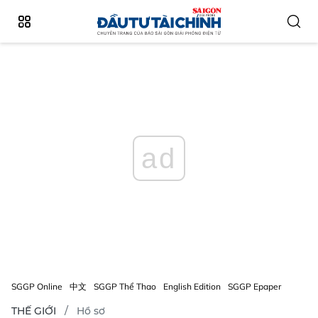
ad
SGGP Online
中文
SGGP Thể Thao
English Edition
SGGP Epaper
THẾ GIỚI
Hồ sơ