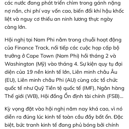
các nước đang phát triển chìm trong gánh nặng
nợ nần, chi phí vay vốn cao, biến đổi khí hậu khốc
liệt và nguy cơ thiếu an ninh lương thực ngày
càng lớn.
Hội nghị tại Nam Phi nằm trong chuỗi hoạt động
của Finance Track, nối tiếp các cuộc họp cấp bộ
trưởng ở Cape Town (Nam Phi) hồi tháng 2 và
Washington (Mỹ) vào tháng 4. Sự kiện quy tụ đại
diện của 19 nền kinh tế lớn, Liên minh châu Âu
(EU), Liên minh châu Phi (AU) cùng các tổ chức
quốc tế như Quỹ Tiền tệ quốc tế (IMF), Ngân hàng
Thế giới (WB), Hội đồng Ổn định tài chính (FSB)…
Kỳ vọng đặt vào hội nghị năm nay khá cao, vì nó
diễn ra đúng lúc kinh tế toàn cầu đầy bất ổn. Đặc
biệt, bức tranh kinh tế đang phủ bóng bởi chính