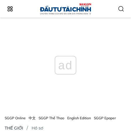
ad
SGGP Online
中文
SGGP Thể Thao
English Edition
SGGP Epaper
THẾ GIỚI
Hồ sơ