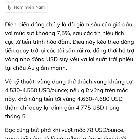
Nam miền Nam
Diễn biến đáng chú ý là đà giảm sâu của giá dầu,
với mức sụt khoảng 7,5%, sau các tín hiệu tích
cực từ tiến trình hòa đàm. Điều này kéo theo dòng
tiền quay trở lại các tài sản rủi ro, đồng thời hỗ trợ
vàng nhờ đồng USD suy yếu và lợi suất trái phiếu
tại châu Âu giảm mạnh.
Về kỹ thuật, vàng đang thử thách vùng kháng cự
4.530-4.550 USD/ounce; nếu giữ vững trên mốc
này, khả năng tiến tới vùng 4.660-4.680 USD,
thậm chí quay lại đỉnh gần 4.775 USD trong
tháng 5.
Bạc cũng bứt phá khi vượt mốc 78 USD/ounce,
trong bối cảnh tỷ lệ vàng/bạc giảm xuống dưới