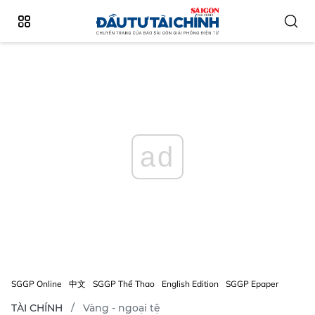
ad
SGGP Online
中文
SGGP Thể Thao
English Edition
SGGP Epaper
TÀI CHÍNH
Vàng - ngoại tệ