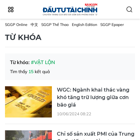
SGGP Online
中文
SGGP Thể Thao
English Edition
SGGP Epaper
TỪ KHÓA
Từ khóa:
#VẬT LỘN
Tìm thấy
15
kết quả
WGC: Ngành khai thác vàng
khó tăng trữ lượng giữa cơn
bão giá
10/06/2024 08:22
Chỉ số sản xuất PMI của Trung