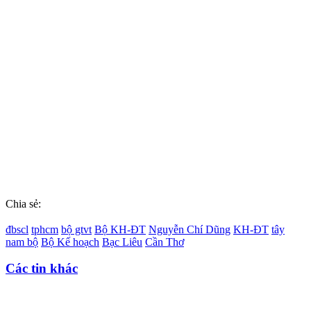
Chia sẻ:
đbscl
tphcm
bộ gtvt
Bộ KH-ĐT
Nguyễn Chí Dũng
KH-ĐT
tây
nam bộ
Bộ Kế hoạch
Bạc Liêu
Cần Thơ
Các tin khác