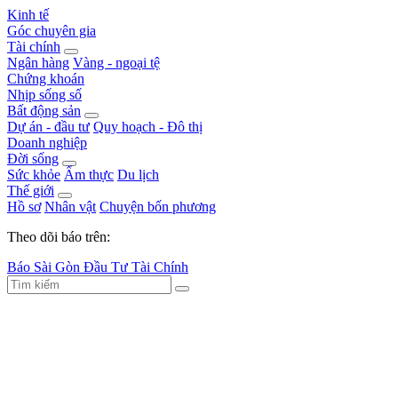
Kinh tế
Góc chuyên gia
Tài chính
Ngân hàng
Vàng - ngoại tệ
Chứng khoán
Nhịp sống số
Bất động sản
Dự án - đầu tư
Quy hoạch - Đô thị
Doanh nghiệp
Đời sống
Sức khỏe
Ẩm thực
Du lịch
Thế giới
Hồ sơ
Nhân vật
Chuyện bốn phương
Theo dõi báo trên:
Báo Sài Gòn Đầu Tư Tài Chính