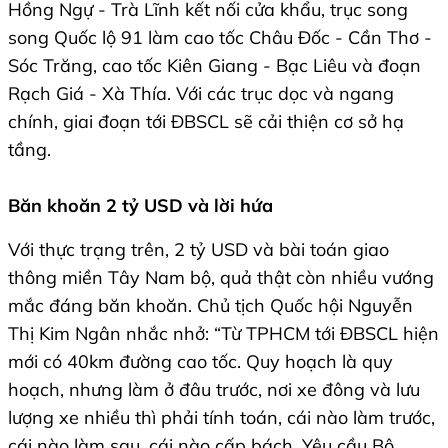
Hồng Ngự - Trà Lĩnh kết nối cửa khẩu, trục song
song Quốc lộ 91 làm cao tốc Châu Đốc - Cần Thơ -
Sóc Trăng, cao tốc Kiên Giang - Bạc Liêu và đoạn
Rạch Giá - Xà Thía. Với các trục dọc và ngang
chính, giai đoạn tới ĐBSCL sẽ cải thiện cơ sở hạ
tầng.
Băn khoăn 2 tỷ USD và lời hứa
Với thực trạng trên, 2 tỷ USD và bài toán giao
thông miền Tây Nam bộ, quả thật còn nhiều vướng
mắc đáng băn khoăn. Chủ tịch Quốc hội Nguyễn
Thị Kim Ngân nhắc nhở: “Từ TPHCM tới ĐBSCL hiện
mới có 40km đường cao tốc. Quy hoạch là quy
hoạch, nhưng làm ở đâu trước, nơi xe đông và lưu
lượng xe nhiều thì phải tính toán, cái nào làm trước,
cái nào làm sau, cái nào cấp bách. Yêu cầu Bộ