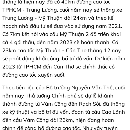
thông là hiện nay đã có 40km đường cao tốc
TPHCM - Trung Lương, cuối năm nay sẽ thông xe
Trung Lương - Mỹ Thuận dài 24km và theo kế
hoạch nhà đầu tư sẽ đưa vào sử dụng năm 2021.
Có 7km kết nối vào cầu Mỹ Thuận 2 đã triển khai
cả 4 gói thầu, đến năm 2023 sẽ hoàn thành. Có
23km cao tốc Mỹ Thuận - Cần Thơ tháng 12 này
sẽ phát động khởi công, bố trí đủ vốn. Dự kiến năm
2023 từ TPHCM đến Cần Thơ sẽ chính thức có
đường cao tốc xuyên suốt.
Theo tiên liệu của Bộ trưởng Nguyễn Văn Thể, cuối
năm nay Thủ tướng Chính phủ sẽ dự lễ khánh
thành đường từ Vàm Cống đến Rạch Sỏi, đã thông
xe kỹ thuật và bố trí đủ vốn, đoạn từ cầu Cao Lãnh
đến cầu Vàm Cống dài 26km, hiện đang hoàn
chỉnh để công bố đường cao tốc. Như vậy tuyến