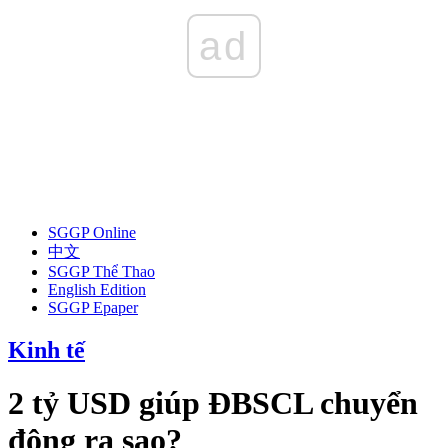
ad
SGGP Online
中文
SGGP Thể Thao
English Edition
SGGP Epaper
Kinh tế
2 tỷ USD giúp ĐBSCL chuyển
động ra sao?