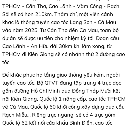
TPHCM - Cần Thơ, Cao Lãnh - Vàm Cống - Rạch
Sỏi sẽ có hơn 210km. Thậm chí, một viễn cảnh
khác là thông tuyến cao tốc Lạng Sơn - Cà Mau
vào năm 2025. Từ Cần Thơ đến Cà Mau, toàn bộ
dự án sẽ được ưu tiên cho nhiệm kỳ tới. Đoạn cầu
Cao Lãnh - An Hữu dài 30km khi làm xong, từ
TPHCM đi Kiên Giang sẽ có nhánh thứ 2 đường cao
tốc.
Để khắc phục hạ tầng giao thông yếu kém, ngoài
tuyến cao tốc, Bộ GTVT đang tập trung 4 trục dọc
gồm đường Hồ Chí Minh qua Đồng Tháp Mười kết
nối Kiên Giang, Quốc lộ 1 nâng cấp, cao tốc TPHCM
về Cà Mau, Quốc lộ 60 khởi công xây dựng qua cầu
Rạch Miễu… Riêng trục ngang, sẽ có 4 trục gồm
Quốc lộ 62 kết nối cửa khẩu Bình Điền, cao tốc