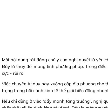
Một nội dung rất đáng chú ý của nghị quyết là yêu c
Đây là thay đổi mang tính phương pháp. Trong điều hà
cực - rủi ro.
Việc chuyển tư duy này xuống cấp địa phương cho thấ
trọng trong bối cảnh kinh tế thế giới biến động nhanh
Nếu chỉ dừng ở việc “đẩy mạnh tăng trưởng”, nghị q
chặt chẽ với ổn định kinh tế vĩ mô. Đây là một nguy