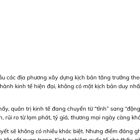
ầu các địa phương xây dựng kịch bản tăng trưởng theo 
nh kinh tế hiện đại, không có một kịch bản duy nhất.
y, quản trị kinh tế đang chuyển từ “tĩnh” sang “động
, rủi ro từ lạm phát, tỷ giá, thương mại ngày càng khó
uyết sẽ không có nhiều khác biệt. Nhưng điểm đáng gh
ên tắc rất quan trọng. Kinh nghiệm quốc tế cho thấy, 