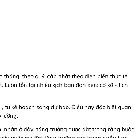
tháng, theo quý, cập nhật theo diễn biến thực tế.
 Luôn tồn tại nhiều kịch bản đan xen: cơ sở - tích
”, từ kế hoạch sang dự báo. Điều này đặc biệt quan
 lường.
i nhận ở đây: tăng trưởng được đặt trong ràng buộc
nhiều quốc gia đạt tăng trưởng cao trong ngắn hạn,