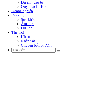
Dự án - đầu tư
Quy hoạch - Đô thị
Doanh nghiệp
Đời sống
Sức khỏe
Ẩm thực
Du lịch
Thế giới
Hồ sơ
Nhân vật
Chuyện bốn phương