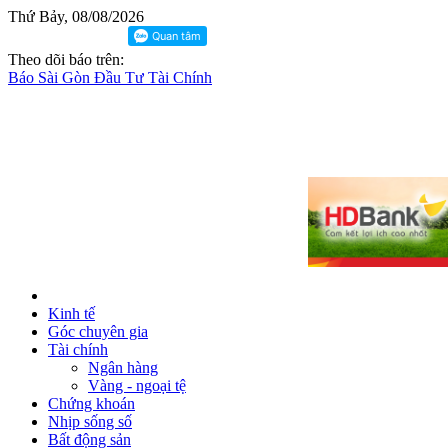
Thứ Bảy, 08/08/2026
Theo dõi báo trên:
Báo Sài Gòn Đầu Tư Tài Chính
Kinh tế
Góc chuyên gia
Tài chính
Ngân hàng
Vàng - ngoại tệ
Chứng khoán
Nhịp sống số
Bất động sản