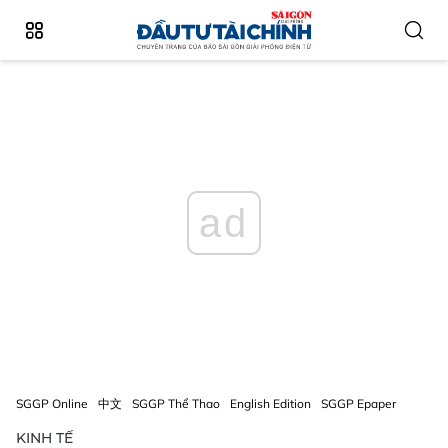
ad
SGGP Online
中文
SGGP Thể Thao
English Edition
SGGP Epaper
KINH TẾ