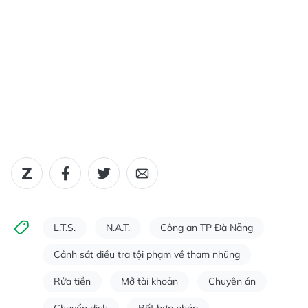
L.T.S.
N.A.T.
Công an TP Đà Nẵng
Cảnh sát điều tra tội phạm về tham nhũng
Rửa tiền
Mở tài khoản
Chuyên án