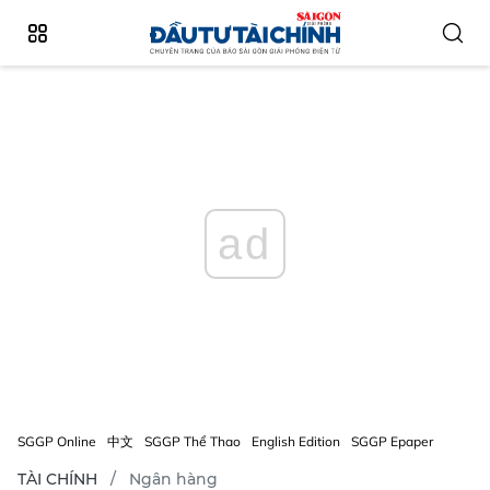
ad
SGGP Online
中文
SGGP Thể Thao
English Edition
SGGP Epaper
TÀI CHÍNH
Ngân hàng