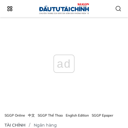
ad
SGGP Online
中文
SGGP Thể Thao
English Edition
SGGP Epaper
TÀI CHÍNH
Ngân hàng