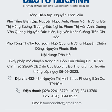
Tổng Biên tập
: Nguyễn Khắc Văn
Phó Tổng Biên tập:
Nguyễn Ngọc Anh, Phạm Văn Trường, Bùi
Thị Hồng Sương, Trương Đức Nghĩa, Phạm Thị Vân Anh, Dương
Văn Quang, Nguyễn Đức Hiển, Nguyễn Khắc Cường, Trần Gia
Bảo
Phó Tổng Thư ký tòa soạn:
Ngô Quang Trưởng, Nguyễn Chiến
Dũng, Nguyễn Phước Bình
Nội dung:
Trần Hải
Giấy phép mở chuyên trang Sài Gòn Giải Phóng Đầu Tư Tài
Chính số 29/GP-CBC do Cục Báo chí, Bộ Thông tin và Truyền
thông cấp ngày 06-09-2023.
Địa chỉ:
432-434 Nguyễn Thị Minh Khai, Phường Bàn Cờ,
TP.HCM
Điện thoại:
(028) 2241.3770 – (028) 2241.3760
Fax:
(028) 3844.0522
Email:
toasoandttc@gmail.com