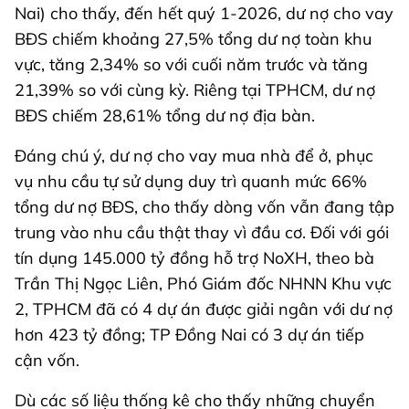
Nai) cho thấy, đến hết quý 1-2026, dư nợ cho vay
BĐS chiếm khoảng 27,5% tổng dư nợ toàn khu
vực, tăng 2,34% so với cuối năm trước và tăng
21,39% so với cùng kỳ. Riêng tại TPHCM, dư nợ
BĐS chiếm 28,61% tổng dư nợ địa bàn.
Đáng chú ý, dư nợ cho vay mua nhà để ở, phục
vụ nhu cầu tự sử dụng duy trì quanh mức 66%
tổng dư nợ BĐS, cho thấy dòng vốn vẫn đang tập
trung vào nhu cầu thật thay vì đầu cơ. Đối với gói
tín dụng 145.000 tỷ đồng hỗ trợ NoXH, theo bà
Trần Thị Ngọc Liên, Phó Giám đốc NHNN Khu vực
2, TPHCM đã có 4 dự án được giải ngân với dư nợ
hơn 423 tỷ đồng; TP Đồng Nai có 3 dự án tiếp
cận vốn.
Dù các số liệu thống kê cho thấy những chuyển