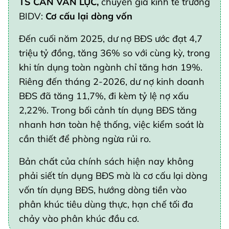
TS CẤN VĂN LỰC,
chuyên gia kinh tế trưởng
BIDV:
Cơ cấu lại dòng vốn
Đến cuối năm 2025, dư nợ BĐS ước đạt 4,7
triệu tỷ đồng, tăng 36% so với cùng kỳ, trong
khi tín dụng toàn ngành chỉ tăng hơn 19%.
Riêng đến tháng 2-2026, dư nợ kinh doanh
BĐS đã tăng 11,7%, đi kèm tỷ lệ nợ xấu
2,22%. Trong bối cảnh tín dụng BĐS tăng
nhanh hơn toàn hệ thống, việc kiểm soát là
cần thiết để phòng ngừa rủi ro.
Bản chất của chính sách hiện nay không
phải siết tín dụng BĐS mà là cơ cấu lại dòng
vốn tín dụng BĐS, hướng dòng tiền vào
phân khúc tiêu dùng thực, hạn chế tối đa
chảy vào phân khúc đầu cơ.