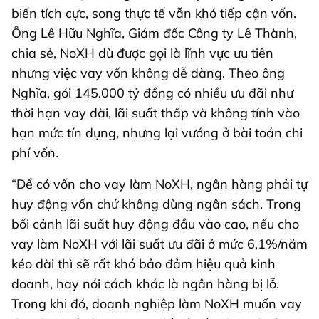
biến tích cực, song thực tế vẫn khó tiếp cận vốn.
Ông Lê Hữu Nghĩa, Giám đốc Công ty Lê Thành,
chia sẻ, NoXH dù được gọi là lĩnh vực ưu tiên
nhưng việc vay vốn không dễ dàng. Theo ông
Nghĩa, gói 145.000 tỷ đồng có nhiều ưu đãi như
thời hạn vay dài, lãi suất thấp và không tính vào
hạn mức tín dụng, nhưng lại vướng ở bài toán chi
phí vốn.
“Để có vốn cho vay làm NoXH, ngân hàng phải tự
huy động vốn chứ không dùng ngân sách. Trong
bối cảnh lãi suất huy động đầu vào cao, nếu cho
vay làm NoXH với lãi suất ưu đãi ở mức 6,1%/năm
kéo dài thì sẽ rất khó bảo đảm hiệu quả kinh
doanh, hay nói cách khác là ngân hàng bị lỗ.
Trong khi đó, doanh nghiệp làm NoXH muốn vay