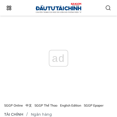
ad
SGGP Online
中文
SGGP Thể Thao
English Edition
SGGP Epaper
TÀI CHÍNH
Ngân hàng