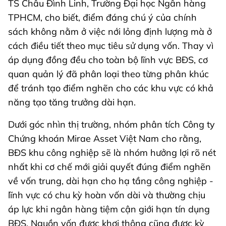
TS Châu Đình Linh, Trường Đại học Ngân hàng
TPHCM, cho biết, điểm đáng chú ý của chính
sách không nằm ở việc nới lỏng định lượng mà ở
cách điều tiết theo mục tiêu sử dụng vốn. Thay vì
áp dụng đồng đều cho toàn bộ lĩnh vực BĐS, cơ
quan quản lý đã phân loại theo từng phân khúc
để tránh tạo điểm nghẽn cho các khu vực có khả
năng tạo tăng trưởng dài hạn.
Dưới góc nhìn thị trường, nhóm phân tích Công ty
Chứng khoán Mirae Asset Việt Nam cho rằng,
BĐS khu công nghiệp sẽ là nhóm hưởng lợi rõ nét
nhất khi cơ chế mới giải quyết đúng điểm nghẽn
về vốn trung, dài hạn cho hạ tầng công nghiệp -
lĩnh vực có chu kỳ hoàn vốn dài và thường chịu
áp lực khi ngân hàng tiệm cận giới hạn tín dụng
BĐS. Nguồn vốn được khơi thông cũng được kỳ