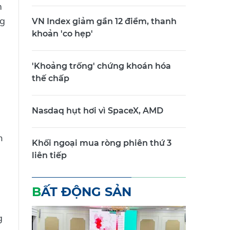
m
ng
VN Index giảm gần 12 điểm, thanh
khoản 'co hẹp'
'Khoảng trống' chứng khoán hóa
thế chấp
Nasdaq hụt hơi vì SpaceX, AMD
h
Khối ngoại mua ròng phiên thứ 3
liên tiếp
BẤT ĐỘNG SẢN
g