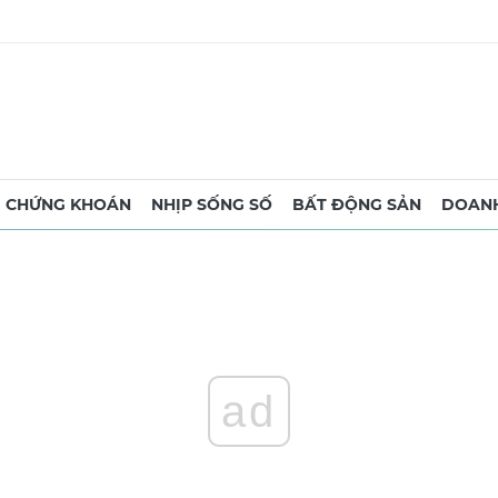
CHỨNG KHOÁN
NHỊP SỐNG SỐ
BẤT ĐỘNG SẢN
DOANH
ad