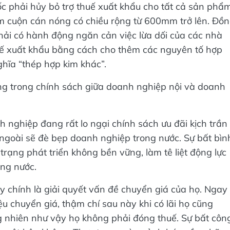
c phải hủy bỏ trợ thuế xuất khẩu cho tất cả sản phẩ
ấm cuộn cán nóng có chiều rộng từ 600mm trở lên. Đồ
hải có hành động ngăn cản việc lừa dối của các nhà
huế xuất khẩu bằng cách cho thêm các nguyên tố hợp
hĩa “thép hợp kim khác”.
ằng trong chính sách giữa doanh nghiệp nội và doanh
 nghiệp đang rất lo ngại chính sách ưu đãi kịch trần
ngoài sẽ đè bẹp doanh nghiệp trong nước. Sự bất bìn
trạng phát triển không bền vững, làm tê liệt động lực
ong nước.
y chính là giải quyết vấn đề chuyển giá của họ. Ngay
ệu chuyển giá, thậm chí sau này khi có lãi họ cũng
g nhiên như vậy họ không phải đóng thuế. Sự bất côn