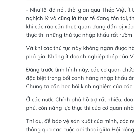
- Như tôi đã nói, thời gian qua Thép Việt ít
nghịch lý và cũng là thực tế đang tồn tại, t
khi các rào cản thuế quan đang dần bị xóa 
thực thi những thủ tục nhập khẩu rất rườm 
Và khi các thủ tục này không ngăn được h
phá giá. Không ít doanh nghiệp thép của V
Đứng trước tình hình này, các cơ quan chứ
đặc biệt trong bối cảnh hàng nhập khẩu ả
Chúng ta cần học hỏi kinh nghiệm của các n
Ở các nước Chính phủ hỗ trợ rất nhiều, doa
phủ, còn năng lực thực thi của cơ quan nhà
Thí dụ, để bảo vệ sản xuất của mình, các 
thông qua các cuộc đối thoại giữa Hội đồ