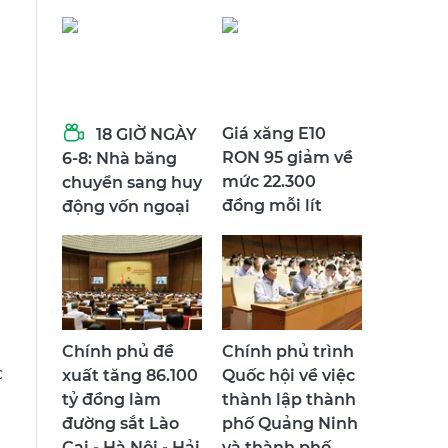
Giá xăng E10
18 GIỜ NGÀY
RON 95 giảm về
6-8: Nhà băng
mức 22.300
chuyển sang huy
đồng mỗi lít
động vốn ngoại
Chính phủ đề
Chính phủ trình
c
xuất tăng 86.100
Quốc hội về việc
a
tỷ đồng làm
thành lập thành
đường sắt Lào
phố Quảng Ninh
Cai - Hà Nội - Hải
và thành phố