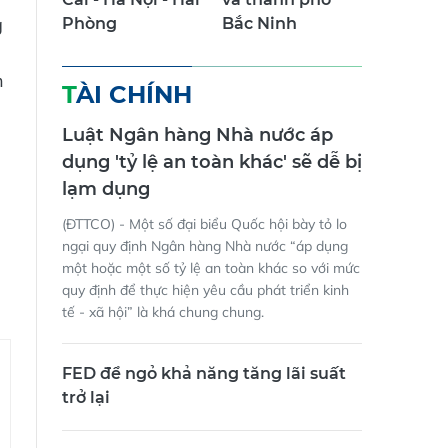
g
Phòng
Bắc Ninh
n
TÀI CHÍNH
Luật Ngân hàng Nhà nước áp
dụng 'tỷ lệ an toàn khác' sẽ dễ bị
lạm dụng
(ĐTTCO) - Một số đại biểu Quốc hội bày tỏ lo
ngại quy định Ngân hàng Nhà nước “áp dụng
một hoặc một số tỷ lệ an toàn khác so với mức
quy định để thực hiện yêu cầu phát triển kinh
tế - xã hội” là khá chung chung.
FED để ngỏ khả năng tăng lãi suất
trở lại