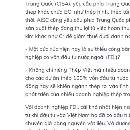
Trung Quốc (CISA), yêu cầu phía Trung Quố
thép khác chứa BO, như thép hình, thép t
thời, AISC cũng yêu cầu phía Trung Quốc p
sản xuất thép đang thu lợi từ việc hoàn t
kim khác như Cr để giảm thuế dưới danh ng
- Một bức xúc hiện nay là sự thiếu công b
nghiệp có vốn đầu tư nước ngoài (FDI)?
- Không chỉ riêng Thép Việt mà nhiều doanh
cho các dự án thép 100% vốn đầu tư nước 
đẳng này sẽ khiến ngành thép rơi vào tình 
phát triển của nhiều doanh nghiệp thép tr
Với doanh nghiệp FDI, cái khó nhất hiện na
từ khi đầu tư vào Việt Nam họ đã có dấu hi
chuyển giá bằng nguyên vật liệu. Và đươn