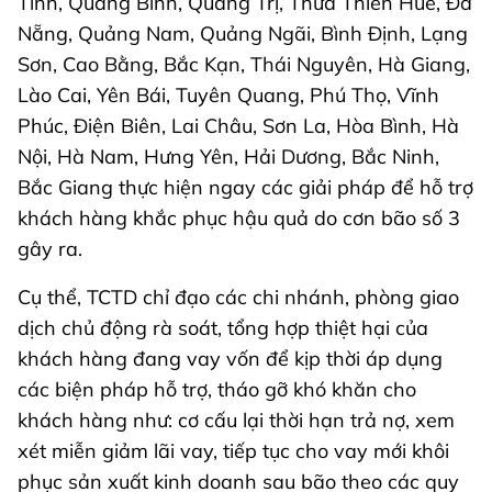
Tĩnh, Quảng Bình, Quảng Trị, Thừa Thiên Huế, Đà
Nẵng, Quảng Nam, Quảng Ngãi, Bình Định, Lạng
Sơn, Cao Bằng, Bắc Kạn, Thái Nguyên, Hà Giang,
Lào Cai, Yên Bái, Tuyên Quang, Phú Thọ, Vĩnh
Phúc, Điện Biên, Lai Châu, Sơn La, Hòa Bình, Hà
Nội, Hà Nam, Hưng Yên, Hải Dương, Bắc Ninh,
Bắc Giang thực hiện ngay các giải pháp để hỗ trợ
khách hàng khắc phục hậu quả do cơn bão số 3
gây ra.
Cụ thể, TCTD chỉ đạo các chi nhánh, phòng giao
dịch chủ động rà soát, tổng hợp thiệt hại của
khách hàng đang vay vốn để kịp thời áp dụng
các biện pháp hỗ trợ, tháo gỡ khó khăn cho
khách hàng như: cơ cấu lại thời hạn trả nợ, xem
xét miễn giảm lãi vay, tiếp tục cho vay mới khôi
phục sản xuất kinh doanh sau bão theo các quy