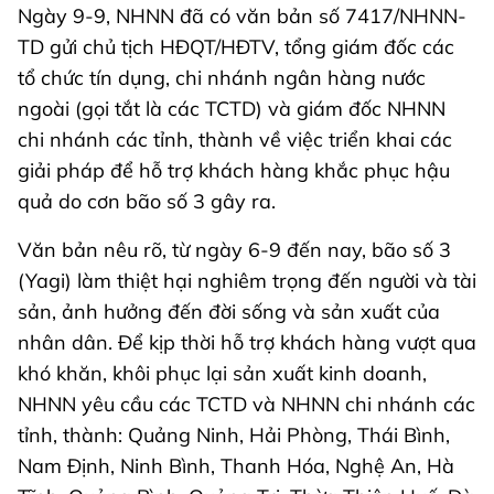
Ngày 9-9, NHNN đã có văn bản số 7417/NHNN-
TD gửi chủ tịch HĐQT/HĐTV, tổng giám đốc các
tổ chức tín dụng, chi nhánh ngân hàng nước
ngoài (gọi tắt là các TCTD) và giám đốc NHNN
chi nhánh các tỉnh, thành về việc triển khai các
giải pháp để hỗ trợ khách hàng khắc phục hậu
quả do cơn bão số 3 gây ra.
Văn bản nêu rõ, từ ngày 6-9 đến nay, bão số 3
(Yagi) làm thiệt hại nghiêm trọng đến người và tài
sản, ảnh hưởng đến đời sống và sản xuất của
nhân dân. Để kịp thời hỗ trợ khách hàng vượt qua
khó khăn, khôi phục lại sản xuất kinh doanh,
NHNN yêu cầu các TCTD và NHNN chi nhánh các
tỉnh, thành: Quảng Ninh, Hải Phòng, Thái Bình,
Nam Định, Ninh Bình, Thanh Hóa, Nghệ An, Hà