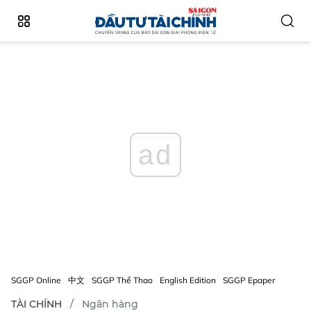
ad
SGGP Online
中文
SGGP Thể Thao
English Edition
SGGP Epaper
TÀI CHÍNH
Ngân hàng