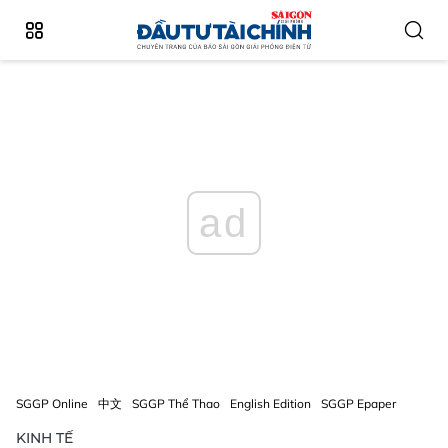
ad
SGGP Online
中文
SGGP Thể Thao
English Edition
SGGP Epaper
KINH TẾ