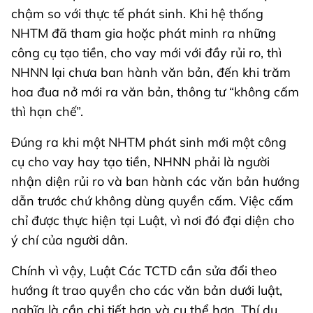
chậm so với thực tế phát sinh. Khi hệ thống
NHTM đã tham gia hoặc phát minh ra những
công cụ tạo tiền, cho vay mới với đầy rủi ro, thì
NHNN lại chưa ban hành văn bản, đến khi trăm
hoa đua nở mới ra văn bản, thông tư “không cấm
thì hạn chế”.
Đúng ra khi một NHTM phát sinh mới một công
cụ cho vay hay tạo tiền, NHNN phải là người
nhận diện rủi ro và ban hành các văn bản hướng
dẫn trước chứ không dùng quyền cấm. Việc cấm
chỉ được thực hiện tại Luật, vì nơi đó đại diện cho
ý chí của người dân.
Chính vì vậy, Luật Các TCTD cần sửa đổi theo
hướng ít trao quyền cho các văn bản dưới luật,
nghĩa là cần chi tiết hơn và cụ thể hơn. Thí dụ,