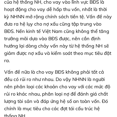
của hệ thống NH, cho vay vào lĩnh vực BĐS là
hoạt động cho vay dễ hấp thu vốn, nhất là thời
kỳ NHNN mở rộng chính sách tiền tệ. Vấn đề này
đưa ra hệ lụy cho nợ xấu cũng tập trung vào
BĐS. Nền kinh tế Việt Nam cũng không thể tăng
trưởng mãi dựa vào BĐS được, nên cần định
hướng lại dòng chảy vốn này từ hệ thống NH sẽ
giảm được nợ xấu và kiểm soát theo mục tiêu đặt
ra.
Vấn đề nữa là cho vay BĐS không phải tất cả
đều có rủi ro như nhau. Do vậy NHNN là người
nên phân loại các khoản cho vay với các mức độ
rủi ro khác nhau, phân loại nợ để đánh giá chất
lượng tài sản và đáp ứng hệ số an toàn vốn. Đó
chính là mục tiêu cho các đợt tái cấu trúc hệ
thống NH.