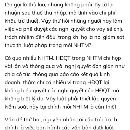
tên gọi là thù lao, nhưng không phải lấy từ lợi
nhuận sau thuế thu nhập, mà tính vào chi phí
khấu trừ thuế). Vậy thử hỏi những người này làm
việc và phê duyệt các nghị quyết cho vay sẽ chịu
trách nhiệm đến đâu, trong khi họ là nơi giám sát
thực thi luật pháp trong mỗi NHTM?
Có quá nhiều NHTM, HĐQT trong NHTM chỉ họp
vài lần và thông qua vài nghị quyết đơn giản như
chia cổ tức, thông qua báo cáo kết quả kinh
doanh, thậm chí có nhiều vị trong HĐQT lại
không biểu quyết các nghị quyết của HĐQT mà
không biết lý do. Vậy luật phải thiết lập quyền
kiểm soát này tại chính mỗi NHTM là cần thiết.
Vấn đề thứ hai, nguyên nhân tái cấu trúc ì ạch
chính là việc ban hành các văn bản dưới luật