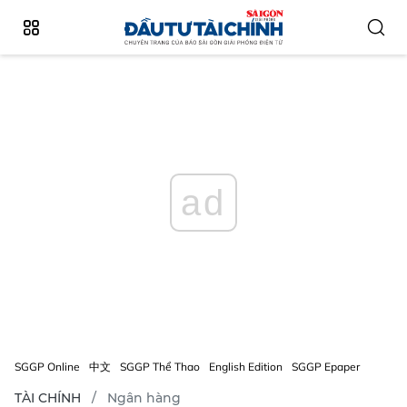
ad
SGGP Online
中文
SGGP Thể Thao
English Edition
SGGP Epaper
TÀI CHÍNH
Ngân hàng