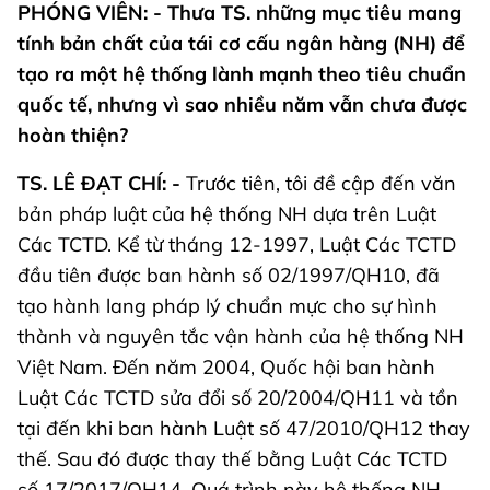
PHÓNG VIÊN: - Thưa TS. những mục tiêu mang
tính bản chất của tái cơ cấu ngân hàng (NH) để
tạo ra một hệ thống lành mạnh theo tiêu chuẩn
quốc tế, nhưng vì sao nhiều năm vẫn chưa được
hoàn thiện?
TS. LÊ ĐẠT CHÍ: -
Trước tiên, tôi đề cập đến văn
bản pháp luật của hệ thống NH dựa trên Luật
Các TCTD. Kể từ tháng 12-1997, Luật Các TCTD
đầu tiên được ban hành số 02/1997/QH10, đã
tạo hành lang pháp lý chuẩn mực cho sự hình
thành và nguyên tắc vận hành của hệ thống NH
Việt Nam. Đến năm 2004, Quốc hội ban hành
Luật Các TCTD sửa đổi số 20/2004/QH11 và tồn
tại đến khi ban hành Luật số 47/2010/QH12 thay
thế. Sau đó được thay thế bằng Luật Các TCTD
số 17/2017/QH14. Quá trình này hệ thống NH