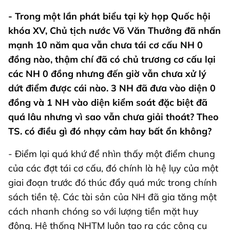
- Trong một lần phát biểu tại kỳ họp Quốc hội
khóa XV, Chủ tịch nước Võ Văn Thưởng đã nhấn
mạnh 10 năm qua vẫn chưa tái cơ cấu NH 0
đồng nào, thậm chí đã có chủ trương cơ cấu lại
các NH 0 đồng nhưng đến giờ vẫn chưa xử lý
dứt điểm được cái nào. 3 NH đã đưa vào diện 0
đồng và 1 NH vào diện kiểm soát đặc biệt đã
quá lâu nhưng vì sao vẫn chưa giải thoát? Theo
TS. có điều gì đó nhạy cảm hay bất ổn không?
- Điểm lại quá khứ để nhìn thấy một điểm chung
của các đợt tái cơ cấu, đó chính là hệ lụy của một
giai đoạn trước đó thúc đẩy quá mức trong chính
sách tiền tệ. Các tài sản của NH đã gia tăng một
cách nhanh chóng so với lượng tiền mặt huy
động. Hệ thống NHTM luôn tạo ra các công cụ