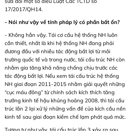
sửa đổi một số điều Luật Các TCTD số
17/2017/QH14.
- Nói như vậy về tính pháp lý có phần bất ổn?
- Không hẳn vậy. Tái cơ cấu hệ thống NH luôn
cần thiết, nhất là khi hệ thống NH đang phải
đương đầu với nhiều tác động bất lợi từ môi
trường quốc tế và trong nước, tái cấu trúc NH còn
nhằm gia tăng khả năng chống chịu trước các
tác động bất lợi. Nếu xem tái cấu trúc hệ thống
NH giai đoạn 2011-2015 nhằm giải quyết những
“cục máu đông” từ chính sách kích thích tăng
trưởng kinh tế hậu khủng hoảng 2008, thì tái cấu
trúc lần 2 lại xử lý những vấn đề của kích cầu nền
kinh tế sau giai đoạn kiềm chế lạm phát quá mức.
Tương tự như vậy, tái cấu trúc lần 3 xảy ra sau