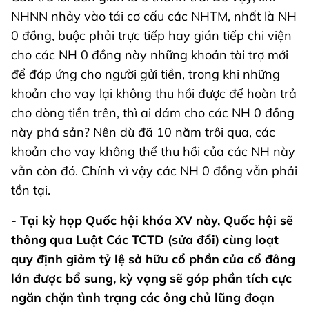
NHNN nhảy vào tái cơ cấu các NHTM, nhất là NH
0 đồng, buộc phải trực tiếp hay gián tiếp chi viện
cho các NH 0 đồng này những khoản tài trợ mới
để đáp ứng cho người gửi tiền, trong khi những
khoản cho vay lại không thu hồi được để hoàn trả
cho dòng tiền trên, thì ai dám cho các NH 0 đồng
này phá sản? Nên dù đã 10 năm trôi qua, các
khoản cho vay không thể thu hồi của các NH này
vẫn còn đó. Chính vì vậy các NH 0 đồng vẫn phải
tồn tại.
- Tại kỳ họp Quốc hội khóa XV này, Quốc hội sẽ
thông qua Luật Các TCTD (sửa đổi) cùng loạt
quy định giảm tỷ lệ sở hữu cổ phần của cổ đông
lớn được bổ sung, kỳ vọng sẽ góp phần tích cực
ngăn chặn tình trạng các ông chủ lũng đoạn