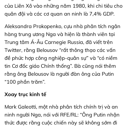
của Liên Xô vào những năm 1980, khi chi tiêu cho
quân đội và các cơ quan an ninh là 7,4% GDP.
Aleksandra Prokopenko, cựu nhà phân tích ngân
hàng trung ương Nga và hiện là thành viên tại
Trung tâm Á-Âu Carnegie Russia, đã viết trên
Twitter, rằng Belousov “rất thông thạo các vấn
đề phức hợp công nghiệp-quân sự” và “có niềm
tin Cơ đốc giáo Chính thống”. Bà cũng nói thêm
rằng ông Belousov là người đàn ông của Putin
“100 phần trăm”.
Xoay trục kinh tế
Mark Galeotti, một nhà phân tích chính trị và an
ninh người Nga, nói với RFE/RL: “Ông Putin nhận
thức được rằng cuộc chiến này sẽ không sớm đi