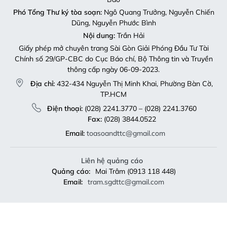
Phó Tổng Thư ký tòa soạn:
Ngô Quang Trưởng, Nguyễn Chiến
Dũng, Nguyễn Phước Bình
Nội dung:
Trần Hải
Giấy phép mở chuyên trang Sài Gòn Giải Phóng Đầu Tư Tài
Chính số 29/GP-CBC do Cục Báo chí, Bộ Thông tin và Truyền
thông cấp ngày 06-09-2023.
Địa chỉ:
432-434 Nguyễn Thị Minh Khai, Phường Bàn Cờ,
TP.HCM
Điện thoại:
(028) 2241.3770 – (028) 2241.3760
Fax:
(028) 3844.0522
Email:
toasoandttc@gmail.com
Liên hệ quảng cáo
Quảng cáo:
Mai Trâm (0913 118 448)
Email:
tram.sgdttc@gmail.com