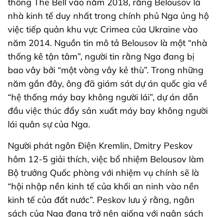
thông The Bell vào năm 2018, rằng Belousov là
nhà kinh tế duy nhất trong chính phủ Nga ủng hộ
việc tiếp quản khu vực Crimea của Ukraine vào
năm 2014. Nguồn tin mô tả Belousov là một “nhà
thống kê tận tâm”, người tin rằng Nga đang bị
bao vây bởi “một vòng vây kẻ thù”. Trong những
năm gần đây, ông đã giám sát dự án quốc gia về
“hệ thống máy bay không người lái”, dự án dẫn
đầu việc thúc đẩy sản xuất máy bay không người
lái quân sự của Nga.
Người phát ngôn Điện Kremlin, Dmitry Peskov
hôm 12-5 giải thích, việc bổ nhiệm Belousov làm
Bộ trưởng Quốc phòng với nhiệm vụ chính sẽ là
“hội nhập nền kinh tế của khối an ninh vào nền
kinh tế của đất nước”. Peskov lưu ý rằng, ngân
sách của Nga đang trở nên giống với ngân sách