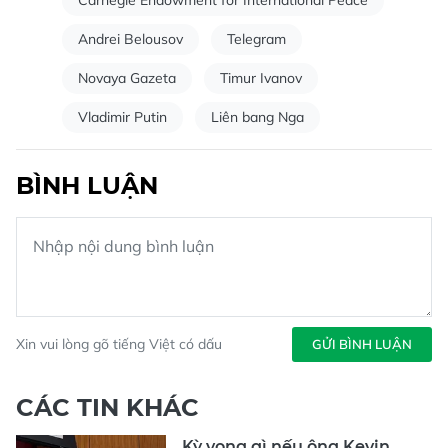
Carnegie Endowment for International Peace
Andrei Belousov
Telegram
Novaya Gazeta
Timur Ivanov
Vladimir Putin
Liên bang Nga
BÌNH LUẬN
Xin vui lòng gõ tiếng Việt có dấu
GỬI BÌNH LUẬN
CÁC TIN KHÁC
Kỳ vọng gì nếu ông Kevin