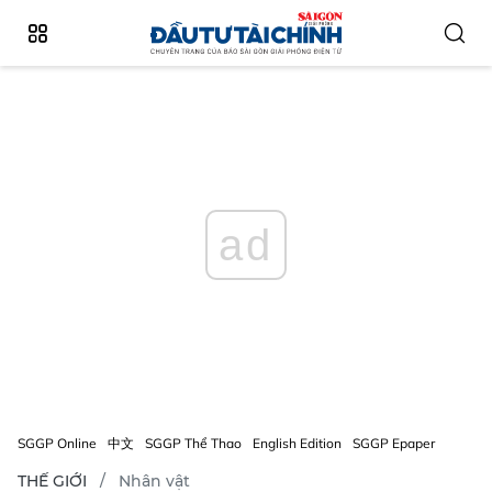
ad
SGGP Online
中文
SGGP Thể Thao
English Edition
SGGP Epaper
THẾ GIỚI
Nhân vật