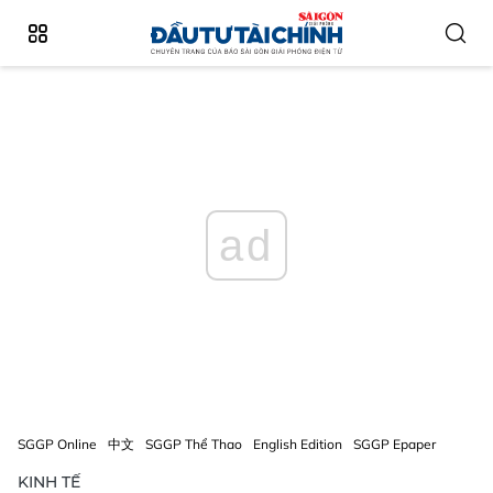
ad
SGGP Online
中文
SGGP Thể Thao
English Edition
SGGP Epaper
KINH TẾ