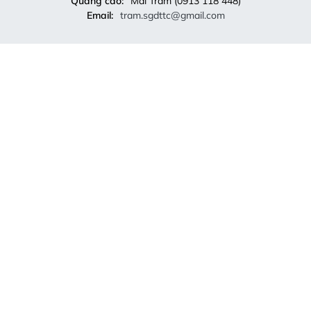
Quảng cáo:
Mai Trâm (0913 118 448)
Email:
tram.sgdttc@gmail.com