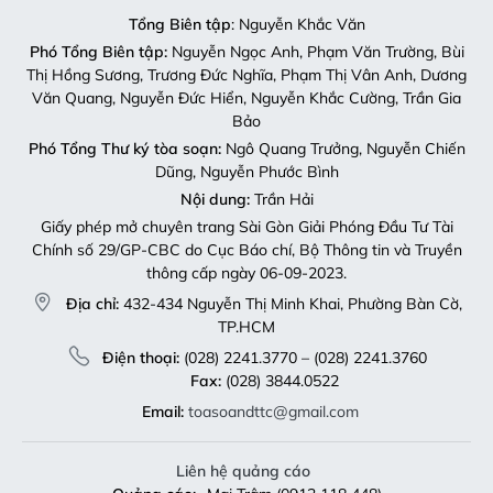
Tổng Biên tập
: Nguyễn Khắc Văn
Phó Tổng Biên tập:
Nguyễn Ngọc Anh, Phạm Văn Trường, Bùi
Thị Hồng Sương, Trương Đức Nghĩa, Phạm Thị Vân Anh, Dương
Văn Quang, Nguyễn Đức Hiển, Nguyễn Khắc Cường, Trần Gia
Bảo
Phó Tổng Thư ký tòa soạn:
Ngô Quang Trưởng, Nguyễn Chiến
Dũng, Nguyễn Phước Bình
Nội dung:
Trần Hải
Giấy phép mở chuyên trang Sài Gòn Giải Phóng Đầu Tư Tài
Chính số 29/GP-CBC do Cục Báo chí, Bộ Thông tin và Truyền
thông cấp ngày 06-09-2023.
Địa chỉ:
432-434 Nguyễn Thị Minh Khai, Phường Bàn Cờ,
TP.HCM
Điện thoại:
(028) 2241.3770 – (028) 2241.3760
Fax:
(028) 3844.0522
Email:
toasoandttc@gmail.com
Liên hệ quảng cáo