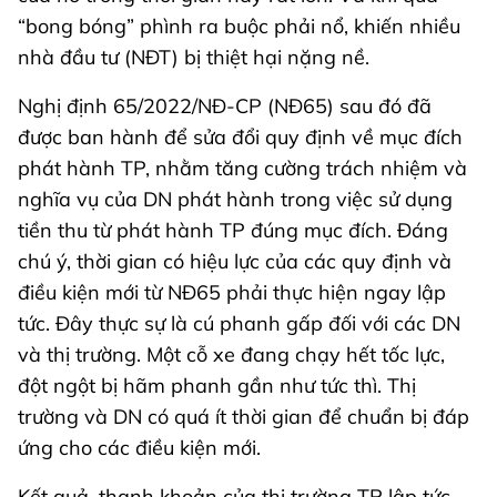
“bong bóng” phình ra buộc phải nổ, khiến nhiều
nhà đầu tư (NĐT) bị thiệt hại nặng nề.
Nghị định 65/2022/NĐ-CP (NĐ65) sau đó đã
được ban hành để sửa đổi quy định về mục đích
phát hành TP, nhằm tăng cường trách nhiệm và
nghĩa vụ của DN phát hành trong việc sử dụng
tiền thu từ phát hành TP đúng mục đích. Đáng
chú ý, thời gian có hiệu lực của các quy định và
điều kiện mới từ NĐ65 phải thực hiện ngay lập
tức. Đây thực sự là cú phanh gấp đối với các DN
và thị trường. Một cỗ xe đang chạy hết tốc lực,
đột ngột bị hãm phanh gần như tức thì. Thị
trường và DN có quá ít thời gian để chuẩn bị đáp
ứng cho các điều kiện mới.
Kết quả, thanh khoản của thị trường TP lập tức