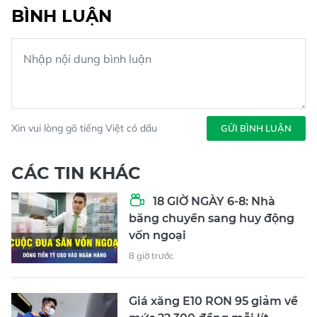
BÌNH LUẬN
Xin vui lòng gõ tiếng Việt có dấu
GỬI BÌNH LUẬN
CÁC TIN KHÁC
18 GIỜ NGÀY 6-8: Nhà
băng chuyển sang huy động
vốn ngoại
8 giờ trước
Giá xăng E10 RON 95 giảm về