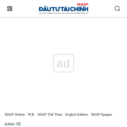
ad
SGGP Online
中文
SGGP Thể Thao
English Edition
SGGP Epaper
KINH TẾ