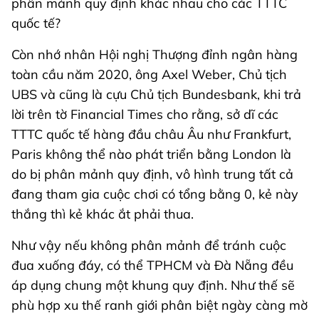
phân mảnh quy định khác nhau cho các TTTC
quốc tế?
Còn nhớ nhân Hội nghị Thượng đỉnh ngân hàng
toàn cầu năm 2020, ông Axel Weber, Chủ tịch
UBS và cũng là cựu Chủ tịch Bundesbank, khi trả
lời trên tờ Financial Times cho rằng, sở dĩ các
TTTC quốc tế hàng đầu châu Âu như Frankfurt,
Paris không thể nào phát triển bằng London là
do bị phân mảnh quy định, vô hình trung tất cả
đang tham gia cuộc chơi có tổng bằng 0, kẻ này
thắng thì kẻ khác ắt phải thua.
Như vậy nếu không phân mảnh để tránh cuộc
đua xuống đáy, có thể TPHCM và Đà Nẵng đều
áp dụng chung một khung quy định. Như thế sẽ
phù hợp xu thế ranh giới phân biệt ngày càng mờ