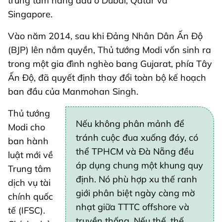
trung tâm hàng đầu ở Dubai, Qatar và
Singapore.
Vào năm 2014, sau khi Đảng Nhân Dân Ấn Độ
(BJP) lên nắm quyền, Thủ tướng Modi vốn sinh ra
trong một gia đình nghèo bang Gujarat, phía Tây
Ấn Độ, đã quyết định thay đổi toàn bộ kế hoạch
ban đầu của Manmohan Singh.
Thủ tướng
Nếu không phân mảnh để
Modi cho
tránh cuộc đua xuống đáy, có
ban hành
thể TPHCM và Đà Nẵng đều
luật mới về
áp dụng chung một khung quy
Trung tâm
định. Nó phù hợp xu thế ranh
dịch vụ tài
giới phân biệt ngày càng mờ
chính quốc
nhạt giữa TTTC offshore và
tế (IFSC).
truyền thống. Nếu thế, thế