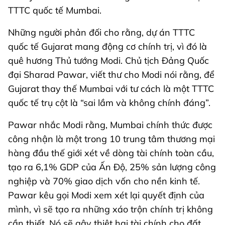
TTTC quốc tế Mumbai.
Những người phản đối cho rằng, dự án TTTC
quốc tế Gujarat mang động cơ chính trị, vì đó là
quê hương Thủ tướng Modi. Chủ tịch Đảng Quốc
đại Sharad Pawar, viết thư cho Modi nói rằng, để
Gujarat thay thế Mumbai với tư cách là một TTTC
quốc tế trụ cột là “sai lầm và không chính đáng”.
Pawar nhắc Modi rằng, Mumbai chính thức được
công nhận là một trong 10 trung tâm thương mại
hàng đầu thế giới xét về dòng tài chính toàn cầu,
tạo ra 6,1% GDP của Ấn Độ, 25% sản lượng công
nghiệp và 70% giao dịch vốn cho nền kinh tế.
Pawar kêu gọi Modi xem xét lại quyết định của
mình, vì sẽ tạo ra những xáo trộn chính trị không
cần thiết. Nó sẽ gây thiệt hại tài chính cho đất