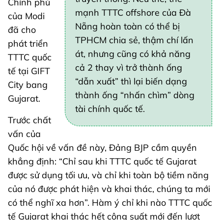
Chính phủ
mạnh TTTC offshore của Đà
của Modi
Nẵng hoàn toàn có thể bị
đã cho
TPHCM chia sẻ, thậm chí lấn
phát triển
át, nhưng cũng có khả năng
TTTC quốc
cả 2 thay vì trở thành ống
tế tại GIFT
“dẫn xuất” thì lại biến dạng
City bang
thành ống “nhấn chìm” dòng
Gujarat.
tài chính quốc tế.
Trước chất
vấn của
Quốc hội về vấn đề này, Đảng BJP cầm quyền
khẳng định: “Chỉ sau khi TTTC quốc tế Gujarat
được sử dụng tối ưu, và chỉ khi toàn bộ tiềm năng
của nó được phát hiện và khai thác, chúng ta mới
có thể nghĩ xa hơn”. Hàm ý chỉ khi nào TTTC quốc
tế Gujarat khai thác hết công suất mới đến lượt