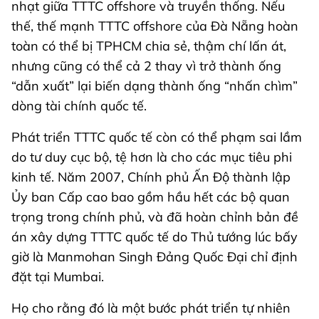
nhạt giữa TTTC offshore và truyền thống. Nếu
thế, thế mạnh TTTC offshore của Đà Nẵng hoàn
toàn có thể bị TPHCM chia sẻ, thậm chí lấn át,
nhưng cũng có thể cả 2 thay vì trở thành ống
“dẫn xuất” lại biến dạng thành ống “nhấn chìm”
dòng tài chính quốc tế.
Phát triển TTTC quốc tế còn có thể phạm sai lầm
do tư duy cục bộ, tệ hơn là cho các mục tiêu phi
kinh tế. Năm 2007, Chính phủ Ấn Độ thành lập
Ủy ban Cấp cao bao gồm hầu hết các bộ quan
trọng trong chính phủ, và đã hoàn chỉnh bản đề
án xây dựng TTTC quốc tế do Thủ tướng lúc bấy
giờ là Manmohan Singh Đảng Quốc Đại chỉ định
đặt tại Mumbai.
Họ cho rằng đó là một bước phát triển tự nhiên