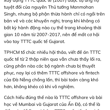
xây dựng TTTC quốc tế (2007) được sự ủng hộ
tuyệt đối của nguyên Thủ tướng Manmohan
Singh, nhưng bộ phận thừa hành chỉ có ngồi trên
bản vẽ và các khuyến nghị, trong khi không có
bất kỳ hành động nào cụ thể trong khoảng thời
gian 10 năm từ 2007-2017, nên để mất cơ hội
vào tay TTTC quốc tế Gujarat.
TPHCM tổ chức nhiều hội thảo, viết đề án TTTC
quốc tế từ 2 thập niên qua vẫn chưa thấy lối ra,
cũng phần nào các bộ ngành chưa bị thuyết
phục, nay lại có thêm TTTC offshore và fintech
của Đà Nẵng chồng lấn, thì bài toán càng khó
hơn, không khéo có khi vô nghiệm.
Cách hiểu đúng thế nào là TTTC offshore và bài
học về Mumbai và Gujarat của Ấn Độ, có thể là