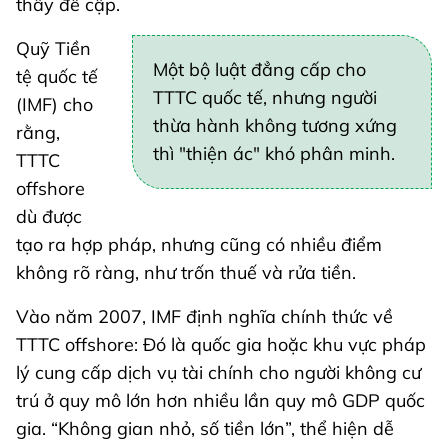
thấy đề cập.
Quỹ Tiền
Một bộ luật đẳng cấp cho
tệ quốc tế
TTTC quốc tế, nhưng người
(IMF) cho
thừa hành không tương xứng
rằng,
thì "thiện ác" khó phân minh.
TTTC
offshore
dù được
tạo ra hợp pháp, nhưng cũng có nhiều điểm
không rõ ràng, như trốn thuế và rửa tiền.
Vào năm 2007, IMF định nghĩa chính thức về
TTTC offshore: Đó là quốc gia hoặc khu vực pháp
lý cung cấp dịch vụ tài chính cho người không cư
trú ở quy mô lớn hơn nhiều lần quy mô GDP quốc
gia. “Không gian nhỏ, số tiền lớn”, thể hiện dễ