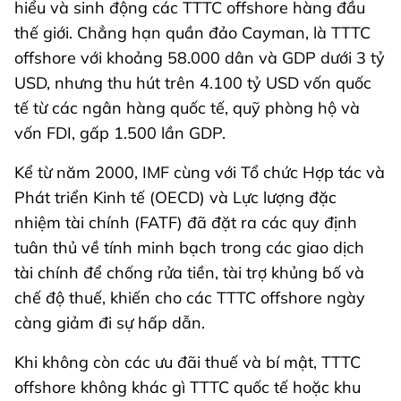
hiểu và sinh động các TTTC offshore hàng đầu
thế giới. Chẳng hạn quần đảo Cayman, là TTTC
offshore với khoảng 58.000 dân và GDP dưới 3 tỷ
USD, nhưng thu hút trên 4.100 tỷ USD vốn quốc
tế từ các ngân hàng quốc tế, quỹ phòng hộ và
vốn FDI, gấp 1.500 lần GDP.
Kể từ năm 2000, IMF cùng với Tổ chức Hợp tác và
Phát triển Kinh tế (OECD) và Lực lượng đặc
nhiệm tài chính (FATF) đã đặt ra các quy định
tuân thủ về tính minh bạch trong các giao dịch
tài chính để chống rửa tiền, tài trợ khủng bố và
chế độ thuế, khiến cho các TTTC offshore ngày
càng giảm đi sự hấp dẫn.
Khi không còn các ưu đãi thuế và bí mật, TTTC
offshore không khác gì TTTC quốc tế hoặc khu