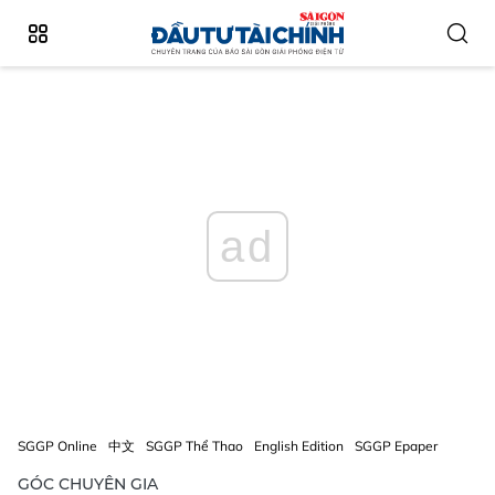
ad
SGGP Online
中文
SGGP Thể Thao
English Edition
SGGP Epaper
GÓC CHUYÊN GIA