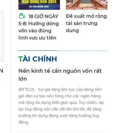
Đề xuất mở rộng
18 GIỜ NGÀY
tài sản trưng
5-8: Hướng dòng
dụng
vốn vào đúng
lĩnh vực ưu tiên
TÀI CHÍNH
N
Nền kinh tế cần nguồn vốn rất
lớn
(ĐTTCO) - Sự gia tăng liên tục của dòng tiền
gửi dân cư tạo nền tảng cho các ngân hàng
mở rộng tín dụng thời gian qua. Tuy nhiên, áp
lực huy động vốn vẫn rất lớn khi tốc độ tăng
trưởng tín dụng đang vượt tăng trưởng huy
động.