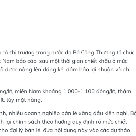
á cả thị trường trong nước do Bộ Công Thương tổ chức
t Nam báo cáo, sau một thời gian chiết khấu ở mức
 đã được nâng lên đáng kể, đảm bảo lợi nhuận và chi
ng/lít, miền Nam khoảng 1.000-1.100 đồng/lít, thậm
ít, tùy mặt hàng.
định, nhiều doanh nghiệp bán lẻ xăng dầu kiến nghị, B
h lại chính sách theo hướng quy định rõ mức chiết
cho đại lý bán lẻ, đưa nội dung này vào các dự thảo
nh 83 về kinh doanh xăng dầu.