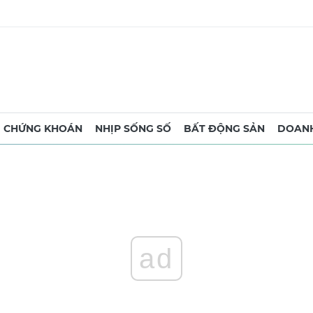
CHỨNG KHOÁN
NHỊP SỐNG SỐ
BẤT ĐỘNG SẢN
DOANH
ad