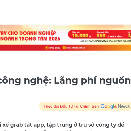
công nghệ: Lãng phí nguồn
Theo dõi Đầu Tư Tài Chính trên
xế grab tắt app, tập trung ở trụ sở công ty để
ỗi chuyến xe, đã làm nhiều người băn khoăn vì