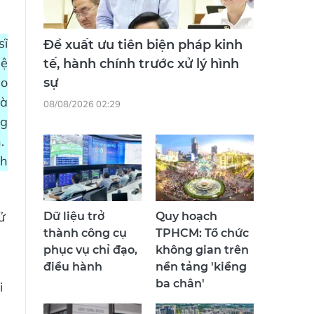
sĩ
Đề xuất ưu tiên biện pháp kinh
hệ
tế, hành chính trước xử lý hình
ào
sự
là
08/08/2026 02:29
ng
h.
nh
ử
Dữ liệu trở
Quy hoạch
thành công cụ
TPHCM: Tổ chức
phục vụ chỉ đạo,
không gian trên
điều hành
nền tảng 'kiềng
ba chân'
i