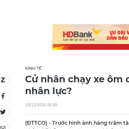
KINH TẾ
Cử nhân chạy xe ôm 
nhân lực?
15/12/2020 00:30
(ĐTTCO) - Trước hình ảnh hàng trăm tài 
phản đối hãng này tăng mức khấu trừ m