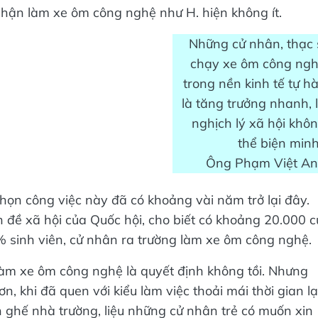
hận làm xe ôm công nghệ như H. hiện không ít.
Những cử nhân, thạc 
chạy xe ôm công ng
trong nền kinh tế tự h
là tăng trưởng nhanh, 
nghịch lý xã hội khô
thể biện min
Ông Phạm Việt A
chọn công việc này đã có khoảng vài năm trở lại đây.
 đề xã hội của Quốc hội, cho biết có khoảng 20.000 c
 sinh viên, cử nhân ra trường làm xe ôm công nghệ.
 làm xe ôm công nghệ là quyết định không tồi. Nhưng
n, khi đã quen với kiểu làm việc thoải mái thời gian lạ
ên ghế nhà trường, liệu những cử nhân trẻ có muốn xin