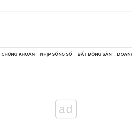
CHỨNG KHOÁN
NHỊP SỐNG SỐ
BẤT ĐỘNG SẢN
DOANH
ad