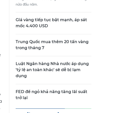
nửa đầu năm.
u
Giá vàng tiếp tục bật mạnh, áp sát
mốc 4.400 USD
Trung Quốc mua thêm 20 tấn vàng
trong tháng 7
e
ể
Luật Ngân hàng Nhà nước áp dụng
'tỷ lệ an toàn khác' sẽ dễ bị lạm
dụng
FED để ngỏ khả năng tăng lãi suất
o
trở lại
a
o