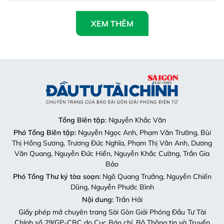
Tổng Biên tập
: Nguyễn Khắc Văn
Phó Tổng Biên tập:
Nguyễn Ngọc Anh, Phạm Văn Trường, Bùi
Thị Hồng Sương, Trương Đức Nghĩa, Phạm Thị Vân Anh, Dương
Văn Quang, Nguyễn Đức Hiển, Nguyễn Khắc Cường, Trần Gia
Bảo
Phó Tổng Thư ký tòa soạn:
Ngô Quang Trưởng, Nguyễn Chiến
Dũng, Nguyễn Phước Bình
Nội dung:
Trần Hải
Giấy phép mở chuyên trang Sài Gòn Giải Phóng Đầu Tư Tài
Chính số 29/GP-CBC do Cục Báo chí, Bộ Thông tin và Truyền
thông cấp ngày 06-09-2023.
Địa chỉ:
432-434 Nguyễn Thị Minh Khai, Phường Bàn Cờ,
TP.HCM
Điện thoại:
(028) 2241.3770 – (028) 2241.3760
Fax:
(028) 3844.0522
Email:
toasoandttc@gmail.com