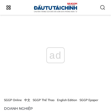
ad
SGGP Online
中文
SGGP Thể Thao
English Edition
SGGP Epaper
DOANH NGHIỆP