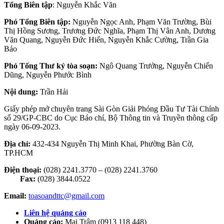
Tổng Biên tập
: Nguyễn Khắc Văn
Phó Tổng Biên tập:
Nguyễn Ngọc Anh, Phạm Văn Trường, Bùi
Thị Hồng Sương, Trương Đức Nghĩa, Phạm Thị Vân Anh, Dương
Văn Quang, Nguyễn Đức Hiển, Nguyễn Khắc Cường, Trần Gia
Bảo
Phó Tổng Thư ký tòa soạn:
Ngô Quang Trưởng, Nguyễn Chiến
Dũng, Nguyễn Phước Bình
Nội dung:
Trần Hải
Giấy phép mở chuyên trang Sài Gòn Giải Phóng Đầu Tư Tài Chính
số 29/GP-CBC do Cục Báo chí, Bộ Thông tin và Truyền thông cấp
ngày 06-09-2023.
Địa chỉ:
432-434 Nguyễn Thị Minh Khai, Phường Bàn Cờ,
TP.HCM
Điện thoại:
(028) 2241.3770 – (028) 2241.3760
Fax:
(028) 3844.0522
Email:
toasoandttc@gmail.com
Liên hệ quảng cáo
Quảng cáo:
Mai Trâm (0913 118 448)