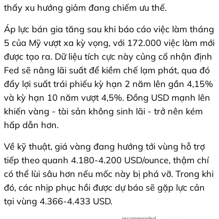
thấy xu hướng giảm đang chiếm ưu thế.
Áp lực bán gia tăng sau khi báo cáo việc làm tháng
5 của Mỹ vượt xa kỳ vọng, với 172.000 việc làm mới
được tạo ra. Dữ liệu tích cực này củng cố nhận định
Fed sẽ nâng lãi suất để kiềm chế lạm phát, qua đó
đẩy lợi suất trái phiếu kỳ hạn 2 năm lên gần 4,15%
và kỳ hạn 10 năm vượt 4,5%. Đồng USD mạnh lên
khiến vàng - tài sản không sinh lãi - trở nên kém
hấp dẫn hơn.
Về kỹ thuật, giá vàng đang hướng tới vùng hỗ trợ
tiếp theo quanh 4.180-4.200 USD/ounce, thậm chí
có thể lùi sâu hơn nếu mốc này bị phá vỡ. Trong khi
đó, các nhịp phục hồi được dự báo sẽ gặp lực cản
tại vùng 4.366-4.433 USD.