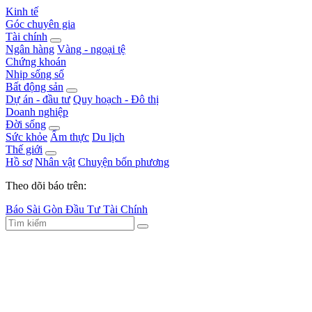
Kinh tế
Góc chuyên gia
Tài chính
Ngân hàng
Vàng - ngoại tệ
Chứng khoán
Nhịp sống số
Bất động sản
Dự án - đầu tư
Quy hoạch - Đô thị
Doanh nghiệp
Đời sống
Sức khỏe
Ẩm thực
Du lịch
Thế giới
Hồ sơ
Nhân vật
Chuyện bốn phương
Theo dõi báo trên:
Báo Sài Gòn Đầu Tư Tài Chính