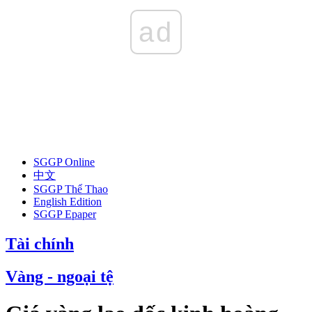
ad
SGGP Online
中文
SGGP Thể Thao
English Edition
SGGP Epaper
Tài chính
Vàng - ngoại tệ