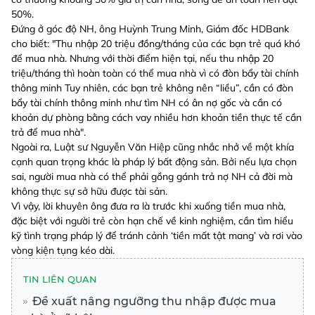
50%.
Đứng ở góc độ NH, ông Huỳnh Trung Minh, Giám đốc HDBank
cho biết: "Thu nhập 20 triệu đồng/tháng của các bạn trẻ quá khó
để mua nhà. Nhưng với thời điểm hiện tại, nếu thu nhập 20
triệu/tháng thì hoàn toàn có thể mua nhà vì có đòn bẩy tài chính
thông minh Tuy nhiên, các bạn trẻ không nên “liều”, cần có đòn
bẩy tài chính thông minh như tìm NH có ân nợ gốc và cần có
khoản dự phòng bằng cách vay nhiều hơn khoản tiền thực tế cần
trả để mua nhà".
Ngoài ra, Luật sư Nguyễn Văn Hiệp cũng nhắc nhở về một khía
cạnh quan trọng khác là pháp lý bất động sản. Bởi nếu lựa chọn
sai, người mua nhà có thể phải gồng gánh trả nợ NH cả đời mà
không thực sự sở hữu được tài sản.
Vì vậy, lời khuyên ông đưa ra là trước khi xuống tiền mua nhà,
đặc biệt với người trẻ còn hạn chế về kinh nghiệm, cần tìm hiểu
kỹ tình trạng pháp lý để tránh cảnh ‘tiền mất tật mang’ và rơi vào
vòng kiện tụng kéo dài.
TIN LIÊN QUAN
Đề xuất nâng ngưỡng thu nhập được mua