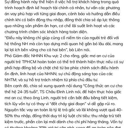
Sự đồng hành này thể hiện ở việc hỗ trợ khách hàng trong quá
trình hoạch định kế hoạch tài chính cá nhân, tư vấn các phương
án vay phù hợp với từng giai đoạn, cảnh báo và hướng dẫn điều
chỉnh khi có biến động thu nhập, đồng thời chia sẻ áp lực thông
qua những sản phẩm ân hạn, cơ chế lãi suất linh hoạt và các
chương trình chăm sóc khách hàng toàn diện.
“Điều này không chỉ giúp củng cố niềm tin của người trẻ đối với
hệ thống NH mà còn tạo dựng mối quan hệ gắn bó lâu dài, mang
lại lợi ích bền vững cho cả hai bên”, bà Liên nói.
Phó Giám đốc NHNN Khu vực 2 cho rằng, giấc mơ an cư của
người trẻ TPHCM hoàn toàn có thể trở thành hiện thực nếu có sự
phối hợp đồng bộ và chặt chẽ từ ba phía: chính sách điều hành
ổn định, linh hoạt của NHNN; sự chủ động sáng tạo của các
NHTM; và sự hỗ trợ trách nhiệm từ phía chủ đầu tư.
Bên cạnh đó, chia sẻ xung quanh nội dung "Công thức an cư cho
thế hệ 24-35 tuổi", TS Châu Đình Linh nói, để hiện thực hóa giấc
mơ an cư, theo ông Linh, người trẻ cần bắt đầu bằng tiết kiệm,
tích lũy vốn tự có thay vì “đốt cháy giai đoạn” vì dễ gặp rủi ro.
Nguyên tắc vay an toàn là tỷ lệ trả gốc và lãi không vượt quá 40-
50% thu nhập, đồng thời duy trì kỷ luật chi tiêu: thu nhập trừ tiết
kiệm trước, phần còn lại mới dành cho chi phí hàng tháng. Vốn tự
có thường khoảng 30% giá trị căn nhà, song để an toàn nên đạt