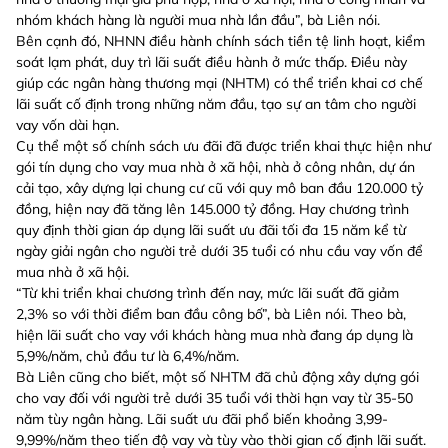
nhóm khách hàng là người mua nhà lần đầu”, bà Liên nói.
Bên cạnh đó, NHNN điều hành chính sách tiền tệ linh hoạt, kiểm
soát lạm phát, duy trì lãi suất điều hành ở mức thấp. Điều này
giúp các ngân hàng thương mại (NHTM) có thể triển khai cơ chế
lãi suất cố định trong những năm đầu, tạo sự an tâm cho người
vay vốn dài hạn.
Cụ thể một số chính sách ưu đãi đã được triển khai thực hiện như
gói tín dụng cho vay mua nhà ở xã hội, nhà ở công nhân, dự án
cải tạo, xây dựng lại chung cư cũ với quy mô ban đầu 120.000 tỷ
đồng, hiện nay đã tăng lên 145.000 tỷ đồng. Hay chương trình
quy định thời gian áp dụng lãi suất ưu đãi tối đa 15 năm kể từ
ngày giải ngân cho người trẻ dưới 35 tuổi có nhu cầu vay vốn để
mua nhà ở xã hội.
“Từ khi triển khai chương trình đến nay, mức lãi suất đã giảm
2,3% so với thời điểm ban đầu công bố”, bà Liên nói. Theo bà,
hiện lãi suất cho vay với khách hàng mua nhà đang áp dụng là
5,9%/năm, chủ đầu tư là 6,4%/năm.
Bà Liên cũng cho biết, một số NHTM đã chủ động xây dựng gói
cho vay đối với người trẻ dưới 35 tuổi với thời hạn vay từ 35-50
năm tùy ngân hàng. Lãi suất ưu đãi phổ biến khoảng 3,99-
9,99%/năm theo tiến độ vay và tùy vào thời gian cố định lãi suất.