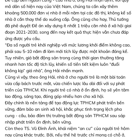
mô dân số hiện nay của Việt Nam, chúng ta cần xây thêm
khoảng 500.000 đơn vị nhà ở mỗi năm tại các đô thị, không kể số
nhà ở cần thay thế do xuống cấp. Ông cũng cho hay, Thủ tướng
đã phê duyệt Đề án xây dựng ít nhất 1 triệu căn nhà ở xã hội giai
đoạn 2021-2030, song đến nay kết quả thực hiện vẫn chưa đáp
ứng được yêu cầu.
“Đa số người trẻ khởi nghiệp với mức lương khởi điểm không cao,
phải sau 5-10 năm đi làm mới tích lũy được một khoản đáng kể.
Tuy nhiên, giá bất động sản trong cùng thời gian thường tăng
nhanh hơn tốc độ tích lũy, khiến số tiền tiết kiệm luôn “đuổi
không kịp” giá nhà”, ông Hải nhấn mạnh.
Cũng vì vậy, theo ông Hải, nhà ở cho người trẻ là một bài toán
vừa cấp bách trước mắt, vừa chiến lược lâu dài đối với sự phát
triển của TPHCM. Khi người trẻ có nhà ở ổn định, họ sẽ yên tâm
lao động, sáng tạo, đóng góp nhiều hơn cho xã hội.
Đây chính là nền tảng để tạo động lực TPHCM phát triển bền
vững, đảm bảo an sinh xã hội, khắc phục tình trạng lệch pha
cung - cầu, bảo đảm thị trường bất động sản TPHCM sau sáp
nhập phát triển ổn định, bền vững.
Còn theo TS. Vũ Đình Ánh, khái niệm “an cư” của người trẻ hôm
nay cũng khác trước. Bởi, nếu thế hệ trước chỉ mong có chỗ ở,