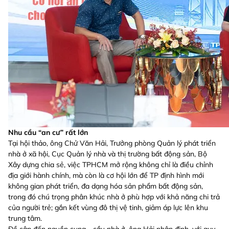
Nhu cầu “an cư” rất lớn
Tại hội thảo, ông Chử Văn Hải, Trưởng phòng Quản lý phát triển
nhà ở xã hội, Cục Quản lý nhà và thị trường bất động sản, Bộ
Xây dựng chia sẻ, việc TPHCM mở rộng không chỉ là điều chỉnh
địa giới hành chính, mà còn là cơ hội lớn để TP định hình mới
không gian phát triển, đa dạng hóa sản phẩm bất động sản,
trong đó chú trọng phân khúc nhà ở phù hợp với khả năng chi trả
của người trẻ; gắn kết vùng đô thị vệ tinh, giảm áp lực lên khu
trung tâm.
Đề cập đến nguồn cung - cầu nhà ở, ông Hải nhận định, với quy