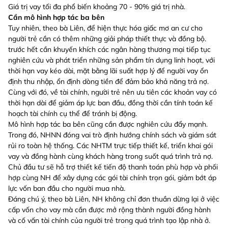
Giá trị vay tối đa phổ biến khoảng 70 - 90% giá trị nhà.
Cần mô hình hợp tác ba bên
Tuy nhiên, theo bà Liên, để hiện thực hóa giấc mơ an cư cho
người trẻ cần có thêm những giải pháp thiết thực và đồng bộ.
trước hết cần khuyến khích các ngân hàng thương mại tiếp tục
nghiên cứu và phát triển những sản phẩm tín dụng linh hoạt, với
thời hạn vay kéo dài, mặt bằng lãi suất hợp lý để người vay ổn
định thu nhập, ổn định dòng tiền để đảm bảo khả năng trả nợ.
Cùng với đó, về tài chính, người trẻ nên ưu tiên các khoản vay có
thời hạn dài để giảm áp lực ban đầu, đồng thời cần tính toán kế
hoạch tài chính cụ thể để tránh bị động.
Mô hình hợp tác ba bên cũng cần được nghiên cứu đẩy mạnh.
Trong đó, NHNN đóng vai trò định hướng chính sách và giám sát
rủi ro toàn hệ thống. Các NHTM trực tiếp thiết kế, triển khai gói
vay và đồng hành cùng khách hàng trong suốt quá trình trả nợ.
Chủ đầu tư sẽ hỗ trợ thiết kế tiến độ thanh toán phù hợp và phối
hợp cùng NH để xây dựng các gói tài chính trọn gói, giảm bớt áp
lực vốn ban đầu cho người mua nhà.
Đáng chú ý, theo bà Liên, NH không chỉ đơn thuần dừng lại ở việc
cấp vốn cho vay mà cần được mở rộng thành người đồng hành
và cố vấn tài chính của người trẻ trong quá trình tạo lập nhà ở.