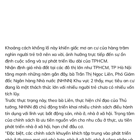
Khoảng cách khổng lồ này khiến giấc mơ an cư của hàng trăm
nghìn người trẻ trở nên xa vời, ảnh hưởng trực tiếp đến sự ổn
định cuộc sống và sự phát triển lâu dài của TPHCM.
Nhận định giá nhà đất tại các đô thị lớn như TPHCM, TP Hà Nội
tăng mạnh những năm gần đây, bà Trần Thị Ngọc Liên, Phó Giám
đốc Ngân hàng Nhà nước (NHNN) Khu vực 2 thấy, mục tiêu an cư
đang là một thách thức lớn với nhiều người trẻ chưa có nhiều vốn
tích lũy.
Trước thực trạng này, theo bà Liên, thực hiện chỉ đạo của Thủ
tướng, NHNN đã chủ động triển khai nhiều chính sách điều hành
tín dụng với lĩnh vực bất động sản, nhà ở, nhà ở xã hội. Trọng tâm
của chính sách là ưu tiên nguồn vốn cho nhu cầu ở thực, ưu tiên
phát triển nhà ở xã hội, hạn chế đầu cơ.
“Đặc biệt, các chính sách khuyến khích tập trung vào phát triển
nhà ở thương mại giá phù hợp, nhà ở xã hội, nhà ở công nhân và