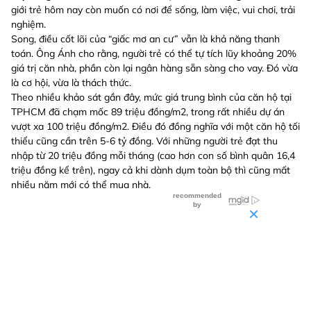
giới trẻ hôm nay còn muốn có nơi để sống, làm việc, vui chơi, trải
nghiệm.
Song, điều cốt lõi của “giấc mơ an cư” vẫn là khả năng thanh
toán. Ông Ánh cho rằng, người trẻ có thể tự tích lũy khoảng 20%
giá trị căn nhà, phần còn lại ngân hàng sẵn sàng cho vay. Đó vừa
là cơ hội, vừa là thách thức.
Theo nhiều khảo sát gần đây, mức giá trung bình của căn hộ tại
TPHCM đã chạm mốc 89 triệu đồng/m2, trong rất nhiều dự án
vượt xa 100 triệu đồng/m2. Điều đó đồng nghĩa với một căn hộ tối
thiểu cũng cần trên 5-6 tỷ đồng. Với những người trẻ đạt thu
nhập từ 20 triệu đồng mỗi tháng (cao hơn con số bình quân 16,4
triệu đồng kể trên), ngay cả khi dành dụm toàn bộ thì cũng mất
nhiều năm mới có thể mua nhà.