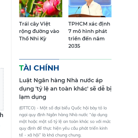
Trái cây Việt
TPHCM xác định
rộng đường vào
7 mô hình phát
Thổ Nhĩ Kỳ
triển đến năm
2035
TÀI CHÍNH
Luật Ngân hàng Nhà nước áp
dụng 'tỷ lệ an toàn khác' sẽ dễ bị
lạm dụng
(ĐTTCO) - Một số đại biểu Quốc hội bày tỏ lo
nh
ngại quy định Ngân hàng Nhà nước “áp dụng
một hoặc một số tỷ lệ an toàn khác so với mức
quy định để thực hiện yêu cầu phát triển kinh
tế - xã hội” là khá chung chung.