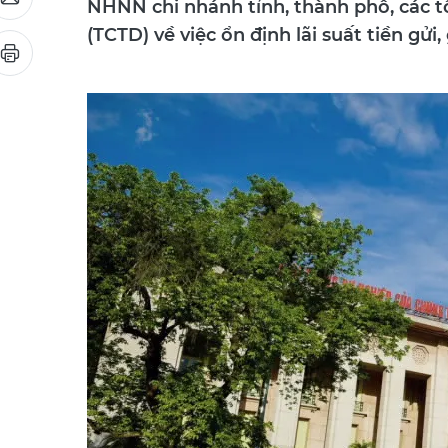
NHNN chi nhánh tỉnh, thành phố, các t
(TCTD) về việc ổn định lãi suất tiền gửi,