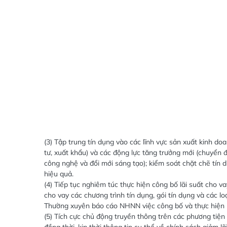
(3) Tập trung tín dụng vào các lĩnh vực sản xuất kinh doa
tư, xuất khẩu) và các động lực tăng trưởng mới (chuyển đổ
công nghệ và đổi mới sáng tạo); kiểm soát chặt chẽ tín d
hiệu quả.
(4) Tiếp tục nghiêm túc thực hiện công bố lãi suất cho va
cho vay các chương trình tín dụng, gói tín dụng và các lo
Thường xuyên báo cáo NHNN việc công bố và thực hiện lãi 
(5) Tích cực chủ động truyền thông trên các phương tiện t