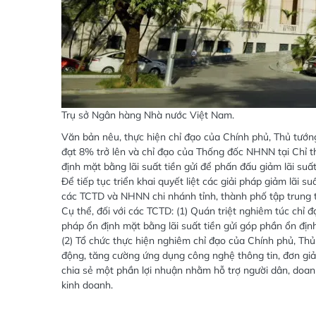
Trụ sở Ngân hàng Nhà nước Việt Nam.
Văn bản nêu, thực hiện chỉ đạo của Chính phủ, Thủ tướn
đạt 8% trở lên và chỉ đạo của Thống đốc NHNN tại Chỉ th
định mặt bằng lãi suất tiền gửi để phấn đấu giảm lãi suất
Để tiếp tục triển khai quyết liệt các giải pháp giảm lãi
các TCTD và NHNN chi nhánh tỉnh, thành phố tập trung t
Cụ thể, đối với các TCTD: (1) Quán triệt nghiêm túc chỉ
pháp ổn định mặt bằng lãi suất tiền gửi góp phần ổn định 
(2) Tổ chức thực hiện nghiêm chỉ đạo của Chính phủ, Thủ
động, tăng cường ứng dụng công nghệ thông tin, đơn giả
chia sẻ một phần lợi nhuận nhằm hỗ trợ người dân, doan
kinh doanh.