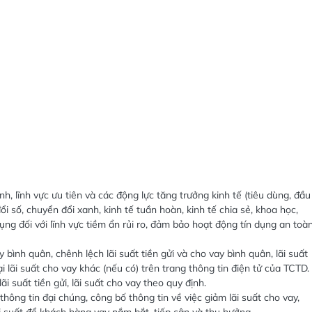
nh, lĩnh vực ưu tiên và các động lực tăng trưởng kinh tế (tiêu dùng, đầu
i số, chuyển đổi xanh, kinh tế tuần hoàn, kinh tế chia sẻ, khoa học,
ụng đối với lĩnh vực tiềm ẩn rủi ro, đảm bảo hoạt động tín dụng an toàn
y bình quân, chênh lệch lãi suất tiền gửi và cho vay bình quân, lãi suất
ại lãi suất cho vay khác (nếu có) trên trang thông tin điện tử của TCTD.
suất tiền gửi, lãi suất cho vay theo quy định.
hông tin đại chúng, công bố thông tin về việc giảm lãi suất cho vay,