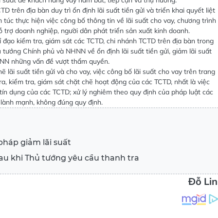
lãi suất để khách hàng vay nắm bắt, tiếp cận và thụ hưởng.
 trên địa bàn duy trì ổn định lãi suất tiền gửi và triển khai quyết liệt
túc thực hiện việc công bố thông tin về lãi suất cho vay, chương trình
ỗ trợ doanh nghiệp, người dân phát triển sản xuất kinh doanh.
chỉ đạo kiểm tra, giám sát các TCTD, chi nhánh TCTD trên địa bàn trong
ủ tướng Chính phủ và NHNN về ổn định lãi suất tiền gửi, giảm lãi suất
HNN những vấn đề vượt thẩm quyền.
lãi suất tiền gửi và cho vay, việc công bố lãi suất cho vay trên trang
a, kiểm tra, giám sát chặt chẽ hoạt động của các TCTD, nhất là việc
ấp tín dụng của các TCTD; xử lý nghiêm theo quy định của pháp luật các
 lành mạnh, không đúng quy định.
pháp giảm lãi suất
au khi Thủ tướng yêu cầu thanh tra
Đỗ Li