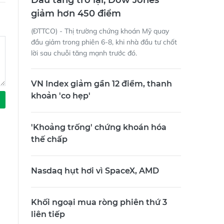
Dầu tăng trở lại, Dow Jones
giảm hơn 450 điểm
(ĐTTCO) - Thị trường chứng khoán Mỹ quay
đầu giảm trong phiên 6-8, khi nhà đầu tư chốt
lời sau chuỗi tăng mạnh trước đó.
VN Index giảm gần 12 điểm, thanh
khoản 'co hẹp'
'Khoảng trống' chứng khoán hóa
thế chấp
Nasdaq hụt hơi vì SpaceX, AMD
Khối ngoại mua ròng phiên thứ 3
liên tiếp