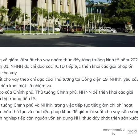
g về giảm lãi suất cho vay nhằm thúc đẩy tăng trưởng kinh tế năm 20
ị 01, NHNN đã chỉ đạo các TCTD tiếp tục triển khai các giải pháp ổn
 cho vay.
 suất cho vay theo chỉ đạo của Thủ tướng tại Công điện 19, NHNN yêu cầ
riển khai một số nhiệm vụ.
 đạo của Chính phủ, Thủ tướng Chính phủ, NHNN để triển khai các giải
thị trường tiền tệ.
 tướng Chính phủ và NHNN trong việc tiếp tục tiết giảm chi phí hoạt
n hóa thủ tục và các biện pháp khác để giảm lãi suất cho vay, sẵn sàn
h nghiệp tiếp cận nguồn vốn tín dụng NH, thúc đẩy phát triển sản xuất