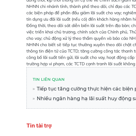
đồng thời, kịp thời thông tin cụ thể về chính sách giảm 
NHNN chi nhánh tỉnh, thành phố theo dõi, chỉ đạo các TCTD
các biện pháp để phấn đấu giảm lãi suất cho vay; nghiêm 
tín dụng ưu đãi lãi suất (nếu có) đến khách hàng nhằm h
Đồng thời, theo dõi sát diễn biến lãi suất trên địa bàn; 
việc triển khai chủ trương, chính sách của Chính phủ, Th
cho vay; chủ động xử lý theo thẩm quyền và báo cáo N
NHNN cho biết sẽ tiếp tục thường xuyên theo dõi chặt chẽ 
thông tin điện tử của TCTD; tăng cường công tác thanh tr
công bố lãi suất tiền gửi, lãi suất cho vay, hoạt động c
trường hợp vi phạm, các TCTD cạnh tranh lãi suất không
TIN LIÊN QUAN
Tiếp tục tăng cường thực hiện các biện 
Nhiều ngân hàng hạ lãi suất huy động s