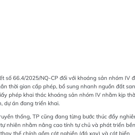
yết số 66.4/2025/NQ-CP đối với khoáng sản nhóm IV 
 ngắn thời gian cấp phép, bổ sung nhanh nguồn đất sa
 giấy phép khai thác khoáng sản nhóm IV nhằm kịp thờ
, dự án đang triển khai.
truyền thống, TP cũng đang từng bước thúc đẩy nghiê
t tự nhiên nhằm nâng cao tính tự chủ và phát triển bề
 thay thế chính gồm cát nghiền (đá xay) và cát biển