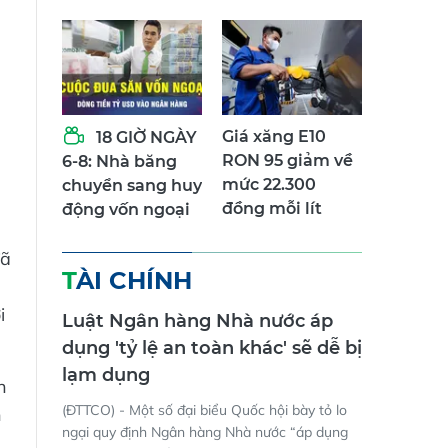
Giá xăng E10
18 GIỜ NGÀY
RON 95 giảm về
6-8: Nhà băng
mức 22.300
chuyển sang huy
đồng mỗi lít
động vốn ngoại
đã
TÀI CHÍNH
n
i
Luật Ngân hàng Nhà nước áp
dụng 'tỷ lệ an toàn khác' sẽ dễ bị
lạm dụng
n
(ĐTTCO) - Một số đại biểu Quốc hội bày tỏ lo
n
ngại quy định Ngân hàng Nhà nước “áp dụng