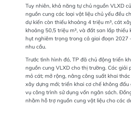
Tuy nhiên, khả năng tự chủ nguồn VLXD củ
nguồn cung các loại vật liệu chủ yếu đều c
dự kiến còn thiếu khoảng 4 triệu m³, cát xâ
khoảng 50,5 triệu m³, và đất san lấp thiếu k
hụt nghiêm trọng trong cả giai đoạn 2027
nhu cầu.
Trước tình hình đó, TP đã chủ động triển 
nguồn cung VLXD cho thị trường. Các giải
mỏ cát; mở rộng, nâng công suất khai thác
xây dựng mới; triển khai cơ chế không đấu
vụ công trình sử dụng vốn ngân sách. Đồng
nhằm hỗ trợ nguồn cung vật liệu cho các d