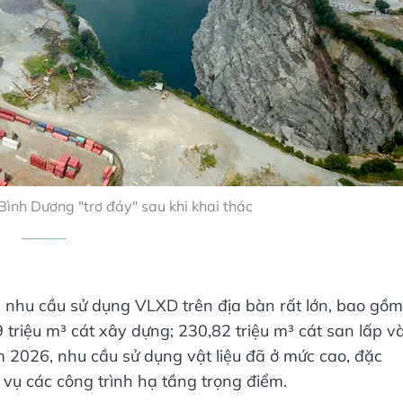
ình Dương "trơ đáy" sau khi khai thác
 nhu cầu sử dụng VLXD trên địa bàn rất lớn, bao gồm
triệu m³ cát xây dựng; 230,82 triệu m³ cát san lấp v
m 2026, nhu cầu sử dụng vật liệu đã ở mức cao, đặc
c vụ các công trình hạ tầng trọng điểm.