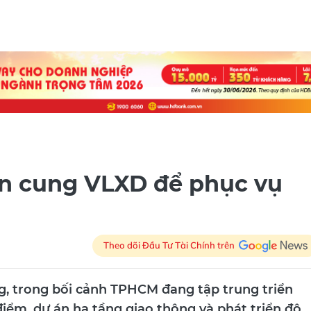
n cung VLXD để phục vụ
Theo dõi Đầu Tư Tài Chính trên
g, trong bối cảnh TPHCM đang tập trung triển
điểm, dự án hạ tầng giao thông và phát triển đô