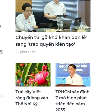
u
Chuyển từ 'gỡ khó khăn đơn lẻ'
sang 'trao quyền kiến tạo'
ng
28 phút trước
n
Trái cây Việt
TPHCM xác định
rộng đường vào
7 mô hình phát
Thổ Nhĩ Kỳ
triển đến năm
2035