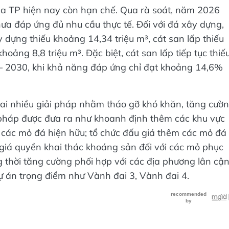
a TP hiện nay còn hạn chế. Qua rà soát, năm 2026
hưa đáp ứng đủ nhu cầu thực tế. Đối với đá xây dựng,
y dựng thiếu khoảng 14,34 triệu m³, cát san lấp thiếu
hoảng 8,8 triệu m³. Đặc biệt, cát san lấp tiếp tục thiế
 – 2030, khi khả năng đáp ứng chỉ đạt khoảng 14,6%
khai nhiều giải pháp nhằm tháo gỡ khó khăn, tăng cườ
 pháp được đưa ra như khoanh định thêm các khu vực
 các mỏ đá hiện hữu; tổ chức đấu giá thêm các mỏ đá
 giá quyền khai thác khoáng sản đối với các mỏ phục
 thời tăng cường phối hợp với các địa phương lân cậ
ự án trọng điểm như Vành đai 3, Vành đai 4.