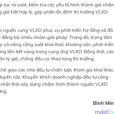
p tục rà soát, kiểm tra các yếu tố hình thành giá nhằ
ng giá bất hợp lý, góp phần ổn định thị trường VLXD
bảo nguồn cung VLXD phục vụ phát triển hạ tầng và đô
khai đồng bộ nhiều nhóm giải pháp. Trong đó, trọng tâm
 và nâng công suất khai thác khoáng sản, phát triển
ờng liên kết vùng trong cung ứng VLXD. Đồng thời, các
n lý giá, chống đầu cơ, thao túng thị trường.
hế giao các nhà đầu tư chiến lược tham gia khai thác
u tuyển rửa. Khuyến khích doanh nghiệp đầu tư công
hế chất thải xây dựng nhằm hình thành nguồn VLXD
ững.
Bình Mi