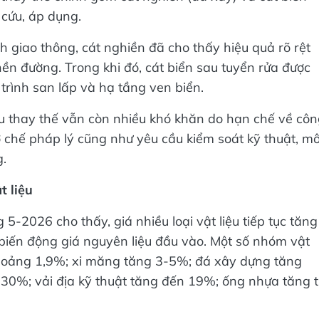
cứu, áp dụng.
ình giao thông, cát nghiền đã cho thấy hiệu quả rõ rệt
nền đường. Trong khi đó, cát biển sau tuyển rửa được
 trình san lấp và hạ tầng ven biển.
iệu thay thế vẫn còn nhiều khó khăn do hạn chế về cô
cơ chế pháp lý cũng như yêu cầu kiểm soát kỹ thuật, mô
g.
 liệu
 5-2026 cho thấy, giá nhiều loại vật liệu tiếp tục tăng
à biến động giá nguyên liệu đầu vào. Một số nhóm vật
khoảng 1,9%; xi măng tăng 3-5%; đá xây dựng tăng
0%; vải địa kỹ thuật tăng đến 19%; ống nhựa tăng 