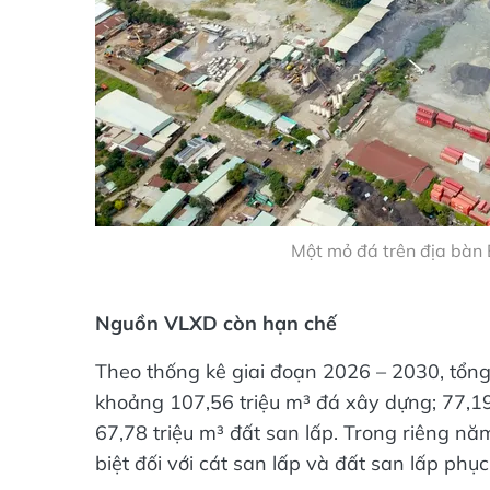
Một mỏ đá trên địa bàn B
Nguồn VLXD còn hạn chế
Theo thống kê giai đoạn 2026 – 2030, tổng
khoảng 107,56 triệu m³ đá xây dựng; 77,19 
67,78 triệu m³ đất san lấp. Trong riêng nă
biệt đối với cát san lấp và đất san lấp phụ